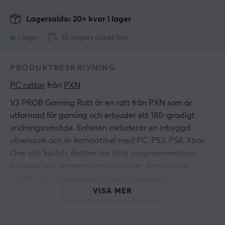
Lagersaldo: 20+ kvar i lager
I lager
30 dagars öppet köp
PRODUKTBESKRIVNING
PC rattar
 från 
PXN
V3 PROB Gaming Ratt är en ratt från PXN som är
utformad för gaming och erbjuder ett 180-gradigt
vridningsområde. Enheten inkluderar en inbyggd
växelspak och är kompatibel med PC, PS3, PS4, Xbox
One och Switch. Ratten har åtta programmerbara
knappar och levereras med pedaler. Den stabila
monteringen möjliggör bekväm användning för timmar
av spelande.
VISA MER
PXN V3 PROB är konstruerad med högkvalitativa