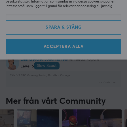
besökarstatistik. Information som samlas in via dessa cookies skapar en
för 7 mån. sen
intresseprofil som ligger till grund för relevant annonsering till just dig.
1 like
Danny S
Verifierad köpare
SPARA & STÄNG
Respawned Scout
Level 5
PXN V3 PRO Gaming Racing Bundle - Black
ACCEPTERA ALLA
förra mån.
Emma Maria Johanna N
Verifierad köpare
Slow Scout
Level 5
PXN V3 PRO Gaming Racing Bundle - Orange
för 7 mån. sen
Mer från vårt Community