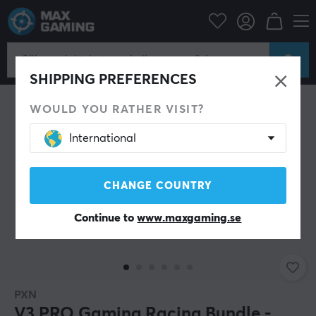
Datortillbehör
Spelkontroll
PC rattar
SPARA 17%
SHIPPING PREFERENCES
WOULD YOU RATHER VISIT?
International
CHANGE COUNTRY
Continue to
www.maxgaming.se
PXN
V3 PRO Gaming Racing Bundle -