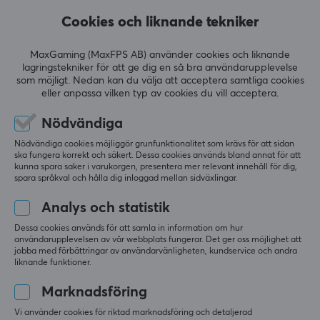
Cookies och liknande tekniker
MÅTT & VIKT
Per
Gäst
Bredd
MaxGaming (MaxFPS AB) använder cookies och liknande
260 mm
Den fungerar bra
lagringstekniker för att ge dig en så bra användarupplevelse
som möjligt. Nedan kan du välja att acceptera samtliga cookies
Djup
Visa original
eller anpassa vilken typ av cookies du vill acceptera.
320 mm
Nödvändiga
Höjd
Nödvändiga cookies möjliggör grunfunktionalitet som krävs för att sidan
245 mm
ska fungera korrekt och säkert. Dessa cookies används bland annat för att
kunna spara saker i varukorgen, presentera mer relevant innehåll för dig,
PXN V3 PRO Gaming Racing Bundle - Orange
spara språkval och hålla dig inloggad mellan sidväxlingar.
för 8 mån. sen
Analys och statistik
1 like
Dessa cookies används för att samla in information om hur
Marie S
Verifierad köpare
användarupplevelsen av vår webbplats fungerar. Det ger oss möjlighet att
jobba med förbättringar av användarvänligheten, kundservice och andra
Buffed Scout
Level 5
liknande funktioner.
Bästa julklappen
Marknadsföring
Klart bästa julklappen enligt min 9åriga sonson
PXN V3 PRO Gaming Racing Bundle - Orange
Vi använder cookies för riktad marknadsföring och detaljerad