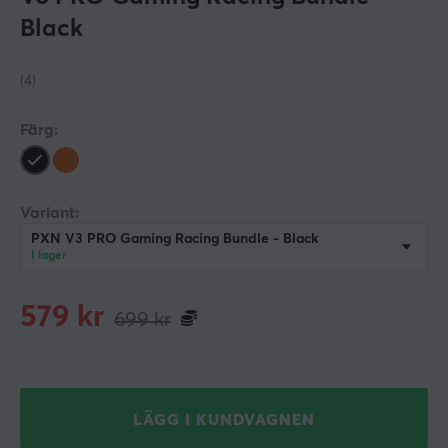
Black
(4)
Färg:
Variant:
PXN V3 PRO Gaming Racing Bundle - Black
I lager
579
kr
699
kr
LÄGG I KUNDVAGNEN