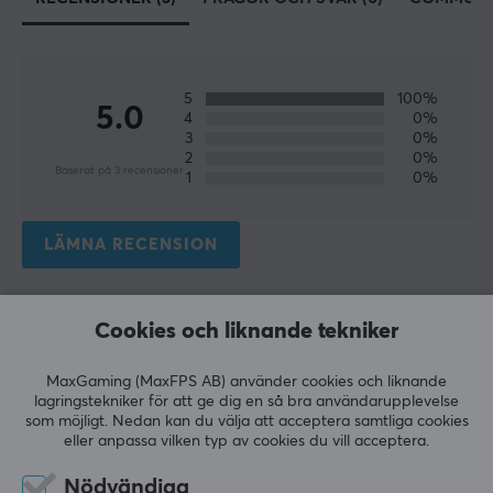
favorit bland gamers och entusiaster världen över.
Wooting är ett bevis på att man kan nå framgång
genom att kombinera passion, hårt arbete och en vilja
att tänja på gränserna för vad som är möjligt.
5
100%
5.0
4
0%
3
0%
2
0%
SPECIFIKATIONER
Baserat på 3 recensioner
1
0%
EGENSKAPER
Färg
LÄMNA RECENSION
Vit
Relevans
GARANTI
Cookies och liknande tekniker
Alla recensioner
Producentens garanti
MaxGaming (MaxFPS AB) använder cookies och liknande
2 års garanti
lagringstekniker för att ge dig en så bra användarupplevelse
Melike S
Verifierad köpare
som möjligt. Nedan kan du välja att acceptera samtliga cookies
Ganking Challenger
Level 10
eller anpassa vilken typ av cookies du vill acceptera.
PC
Playstation
Nödvändiga