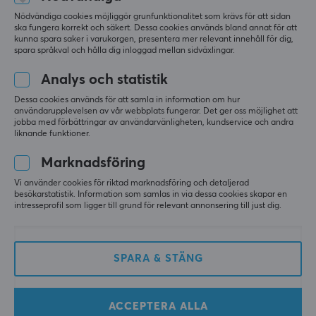
Mycket bra tillägg
Fantastiskt tillägg, bättre känsla och ljud än 
Nödvändiga cookies möjliggör grunfunktionalitet som krävs för att sidan
ska fungera korrekt och säkert. Dessa cookies används bland annat för att
standardplåten
kunna spara saker i varukorgen, presentera mer relevant innehåll för dig,
spara språkval och hålla dig inloggad mellan sidväxlingar.
Visa original
Wooting 60HE PC Switch Plate Kit - ANSI
Analys och statistik
för 6 mån. sen
Dessa cookies används för att samla in information om hur
användarupplevelsen av vår webbplats fungerar. Det ger oss möjlighet att
1 like
jobba med förbättringar av användarvänligheten, kundservice och andra
liknande funktioner.
miguel g
Verifierad köpare
Nerdy Guardian
Level 7
Marknadsföring
PC
Vi använder cookies för riktad marknadsföring och detaljerad
besökarstatistik. Information som samlas in via dessa cookies skapar en
Wooting 60HE PC Switch Plate Kit - ANSI
intresseprofil som ligger till grund för relevant annonsering till just dig.
för 7 mån. sen
Klas J
Verifierad köpare
SPARA & STÄNG
Tired Knight
Level 9
Wooting 60HE PC Switch Plate Kit - ANSI
i fjol
ACCEPTERA ALLA