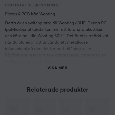
PRODUKTBESKRIVNING
Plates & PCB
 från 
Wooting
Detta är en switchplatta till Wooting 60HE. Denna PC
(polykarbonat) plate kommer att förändra akustiken
och känslan i din Wooting 60HE. Det är ett utmärkt val
när du planerar att använda ett metallcase
(aluminium) då den det tar bort all "ping" eller
högfrekvent resonans som annars produceras med en
vanlig steel metal plate.
VISA MER
PC-materialet är mjukare, vilket gör skrivupplevelsen
överlag mjukare. Det främjar lägre frekvensljud och
resonerar inte med högre frekvensljud. Förutom plattan
Relaterade produkter
innehåller lådan en skum- och silikonkudde som kan
placeras mellan PCB och PC-plattan.
Silikonkudden ger en mer dämpad upplevelse av