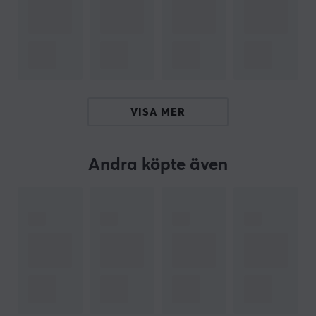
ljudprofilen genom att sänka fler mellanfrekvenser och
skapar kortare, snabbare ljud. Skumkudden dämpar
mer av de högre frekvenserna och skapar mer betoning
på "thock". Denna PC-platta är 1 stycke plast injicerad
med mässingsmuttrar inbäddade i stativet. Detta gör
plattan extremt hållbar och lätt att skruva om ofta.
VISA MER
I detta paket ingår förutom 1x PC Switch Plate även 1x
Silicone Sandwich Pad och 1x Poron Foam Sandwich
Andra köpte även
Pad.
ARTIKELNUMMER
Vårt artikelnummer: 31404
Tillv. artikelnummer: AC1-WK3-ANS-PC01
OM VARUMÄRKET