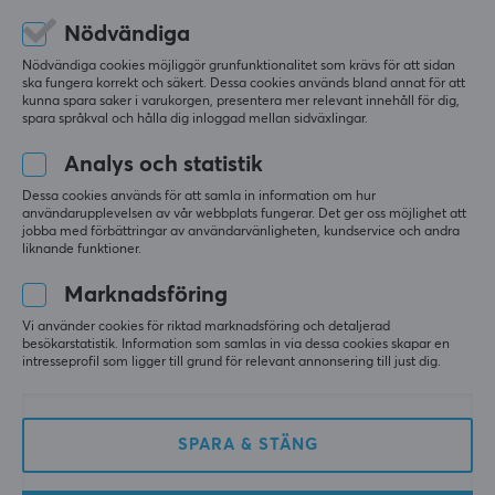
Nödvändiga
Enkel och bra kvalitet
Mycket bra grepp och lätt att sätta på.
Nödvändiga cookies möjliggör grunfunktionalitet som krävs för att sidan
ska fungera korrekt och säkert. Dessa cookies används bland annat för att
Visa original
kunna spara saker i varukorgen, presentera mer relevant innehåll för dig,
spara språkval och hålla dig inloggad mellan sidväxlingar.
KontrolFreek No-Slip Thumb Grips 8p - (PS5/PS4)
i fjol
Analys och statistik
1 like
Dessa cookies används för att samla in information om hur
användarupplevelsen av vår webbplats fungerar. Det ger oss möjlighet att
jobba med förbättringar av användarvänligheten, kundservice och andra
Tim H
Verifierad köpare
liknande funktioner.
T-posing Camper
Level 4
Marknadsföring
KontrolFreek No-Slip Thumb Grips 8p - (PS5/PS4)
för 9 mån. sen
Vi använder cookies för riktad marknadsföring och detaljerad
besökarstatistik. Information som samlas in via dessa cookies skapar en
intresseprofil som ligger till grund för relevant annonsering till just dig.
Kalle
Gäst
KontrolFreek No-Slip Thumb Grips 8p - (PS5/PS4)
SPARA & STÄNG
i fjol