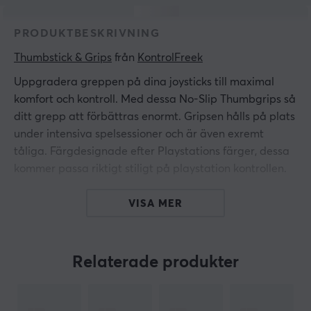
PRODUKTBESKRIVNING
Thumbstick & Grips
 från 
KontrolFreek
Uppgradera greppen på dina joysticks till maximal
komfort och kontroll. Med dessa No-Slip Thumbgrips så
ditt grepp att förbättras enormt. Gripsen hålls på plats
under intensiva spelsessioner och är även exremt
tåliga. Färgdesignade efter Playstations färger, dessa
kommer passa riktigt stiligt på playstation kontrollen.
Njut av bättre precision, extra grepp och komfort i alla
VISA MER
rörelseriktningar med dessa precision thumbsticks från
Kontrolfreek. Ta mer kontroll och höj din spelnivå med
thumbsticks från Kontrolfreek, låt inget stoppa dig!
Relaterade produkter
ARTIKELNUMMER