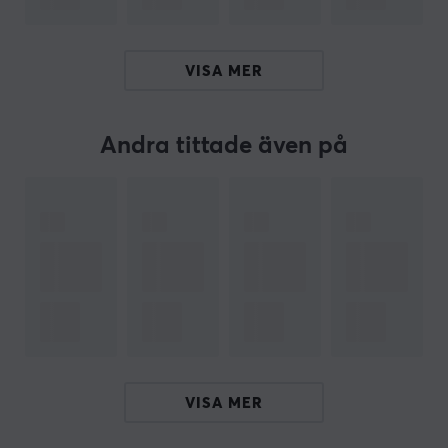
community över fyra miljoner spelare där de kan både
hitta och dela tips, tricks och motivation.
VISA MER
SPECIFIKATIONER
ANSLUTNING
Andra tittade även på
Kompatibilitet
PS4, PS5
EGENSKAPER
Färg
Blå, Svart, Turkos, Vit
VISA MER