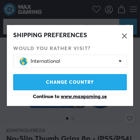
Konsol
Playstation
PS5 Tillbehör
Thumbstick & Grips
SHIPPING PREFERENCES
WOULD YOU RATHER VISIT?
International
CHANGE COUNTRY
Continue to
www.maxgaming.se
KONTROLFREEK
No-Slip Thumb Grips 8p - (PS5/PS4)