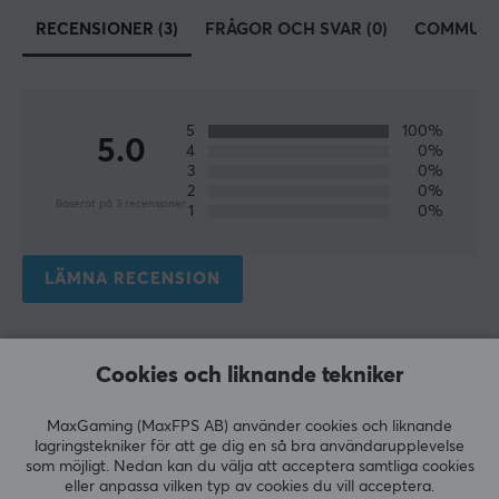
RECENSIONER (3)
FRÅGOR OCH SVAR (0)
COMMUNI
5
100%
5.0
4
0%
3
0%
2
0%
Baserat på 3 recensioner
1
0%
LÄMNA RECENSION
Relevans
Cookies och liknande tekniker
Alla recensioner
MaxGaming (MaxFPS AB) använder cookies och liknande
Matias R
Verifierad köpare
lagringstekniker för att ge dig en så bra användarupplevelse
Grinding Guardian
Level 7
som möjligt. Nedan kan du välja att acceptera samtliga cookies
eller anpassa vilken typ av cookies du vill acceptera.
Playstation