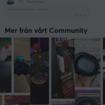
PC
Playstation
KontrolFreek Omni Black - (PS5/PS4)
för 2 år sen
Mer från vårt Community