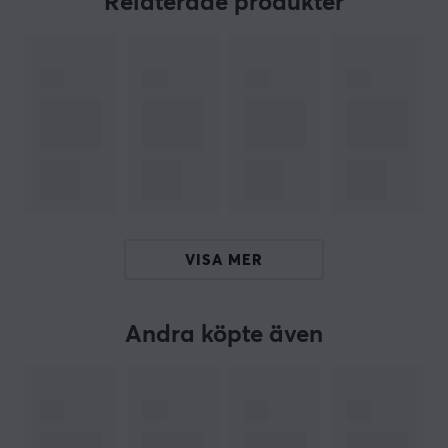
Relaterade produkter
bäst.
Sammanfattning:
- Förbättrat grepp: förhindrar att du glider av
thumbsticksen
- Ökad noggrannhet: sikta in dig på ditt mål
- Adderad höjd: Perfekt balans mellan grepp och
noggrannhet
ARTIKELNUMMER
VISA MER
Vårt artikelnummer: 18466
Tillv. artikelnummer: BLA-8700-PS5
Andra köpte även
OM VARUMÄRKET
Ta kontroll med
KontrolFreek
- Om du vill både
förbättra och förhöja din spelupplevelse så är