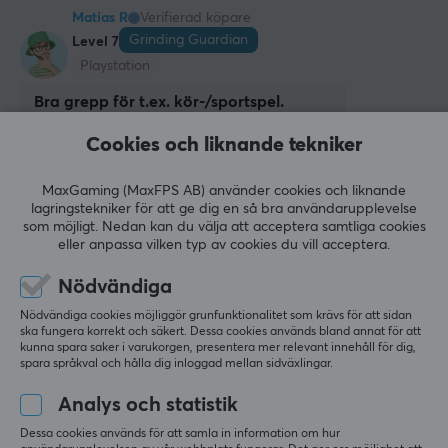
Matias R
Verifierad köpare
Grinding Guardian
Level 7
Playstation
Bra grepp för t.ex. kör-/sportspel.
Bra grepp, men slits snabbt.
Cookies och liknande tekniker
Bra grepp.
Slits snabbt.
MaxGaming (MaxFPS AB) använder cookies och liknande
Visa original
lagringstekniker för att ge dig en så bra användarupplevelse
som möjligt. Nedan kan du välja att acceptera samtliga cookies
KontrolFreek Omni Blue - (PS5/PS4)
eller anpassa vilken typ av cookies du vill acceptera.
i fjol
1 like
Nödvändiga
Nödvändiga cookies möjliggör grunfunktionalitet som krävs för att sidan
Sivert J
Verifierad köpare
ska fungera korrekt och säkert. Dessa cookies används bland annat för att
Respawned Knight
Level 9
kunna spara saker i varukorgen, presentera mer relevant innehåll för dig,
spara språkval och hålla dig inloggad mellan sidväxlingar.
PC
Analys och statistik
Kvalitet!
Bra kvalitet!
Dessa cookies används för att samla in information om hur