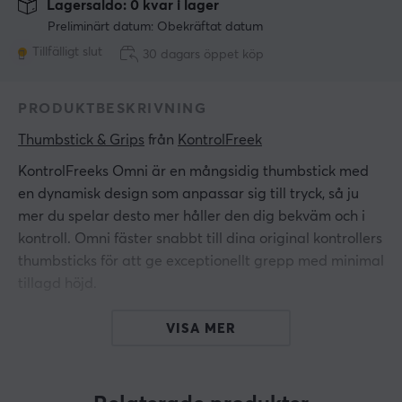
Lagersaldo: 0 kvar i lager
Preliminärt datum: Obekräftat datum
Tillfälligt slut
30 dagars öppet köp
PRODUKTBESKRIVNING
Thumbstick & Grips
 från 
KontrolFreek
KontrolFreeks Omni är en mångsidig thumbstick med
en dynamisk design som anpassar sig till tryck, så ju
mer du spelar desto mer håller den dig bekväm och i
kontroll. Omni fäster snabbt till dina original kontrollers
thumbsticks för att ge exceptionellt grepp med minimal
tillagd höjd.
Med 145% mer yta jämfört med de ursprungliga
VISA MER
Playstation 5 och Playstation 4 -thumbsticks, hjälper
Omni dina tummar med ökad komfort, särskilt under
långa spelsessioner. Välj den som matchar din spelstil