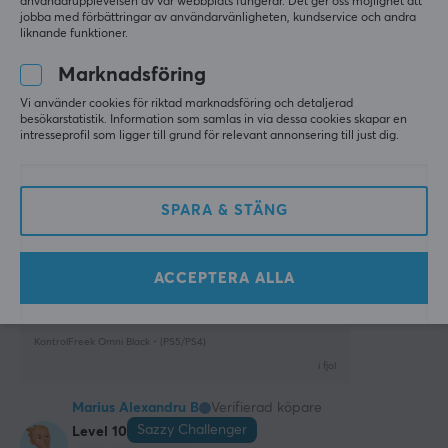
användarupplevelsen av vår webbplats fungerar. Det ger oss möjlighet att
Visa original
jobba med förbättringar av användarvänligheten, kundservice och andra
liknande funktioner.
KontrolFreek Omni Black - (PS5/PS4)
för 2 år sen
Marknadsföring
2 likes
Vi använder cookies för riktad marknadsföring och detaljerad
besökarstatistik. Information som samlas in via dessa cookies skapar en
intresseprofil som ligger till grund för relevant annonsering till just dig.
Aleksander Ø
Verifierad köpare
Mindful Knight
Level 9
KontrolFreek Omni Blue - (PS5/PS4)
SPARA & STÄNG
i fjol
Jack B
Verifierad köpare
ACCEPTERA ALLA
Comfy Immortal
Level 20
Xbox
KontrolFreek Omni Black - (PS5/PS4)
i fjol
Marius Alexandru B
Verifierad köpare
Sazzy Challenger
Level 10