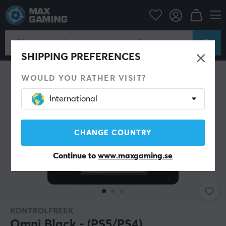
Konsol
Playstation
PS5 Tillbehör
Thumbstick & Grips
SHIPPING PREFERENCES
WOULD YOU RATHER VISIT?
International
CHANGE COUNTRY
Continue to
www.maxgaming.se
KONTROLFREEK
Omni Black - (PS5/PS4)