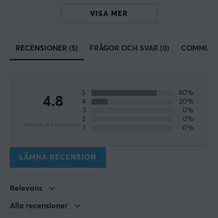
PS4, PS5
VISA MER
EGENSKAPER
RECENSIONER (5)
FRÅGOR OCH SVAR (0)
COMMUNI
Färg
Svart
5
80%
4.8
4
20%
3
0%
2
0%
Baserat på 5 recensioner
1
0%
LÄMNA RECENSION
Relevans
Alla recensioner