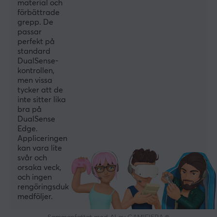
material och
förbättrade
grepp. De
passar
perfekt på
standard
DualSense-
kontrollen,
men vissa
tycker att de
inte sitter lika
bra på
DualSense
Edge.
Appliceringen
kan vara lite
svår och
orsaka veck,
och ingen
rengöringsduk
medföljer.