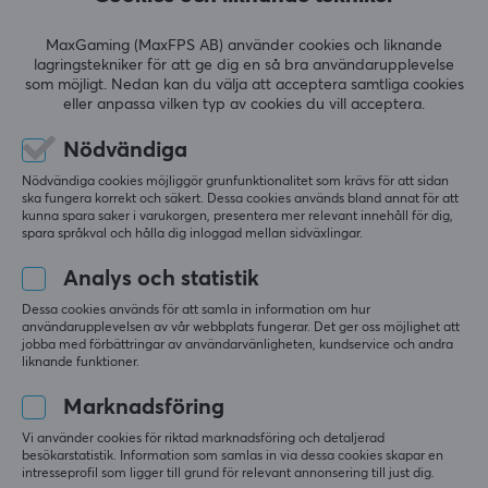
rengöra din kontroll med innan applicering av 
greppet.
MaxGaming (MaxFPS AB) använder cookies och liknande
lagringstekniker för att ge dig en så bra användarupplevelse
Skönt material
Jobbigt med applicering
som möjligt. Nedan kan du välja att acceptera samtliga cookies
Stilig
Ingen engångs servett/duk
eller anpassa vilken typ av cookies du vill acceptera.
Nödvändiga
Nödvändiga cookies möjliggör grunfunktionalitet som krävs för att sidan
ska fungera korrekt och säkert. Dessa cookies används bland annat för att
KontrolFreek Performance Grips - PS5
kunna spara saker i varukorgen, presentera mer relevant innehåll för dig,
spara språkval och hålla dig inloggad mellan sidväxlingar.
för 2 år sen
4 likes
Analys och statistik
Dessa cookies används för att samla in information om hur
Anders R
Verifierad köpare
användarupplevelsen av vår webbplats fungerar. Det ger oss möjlighet att
Tired Rookie
Level 2
jobba med förbättringar av användarvänligheten, kundservice och andra
liknande funktioner.
Bra produkt, men...
Marknadsföring
Passar perfekt till vanlig dualsense kontroller, men 
dessvärre inte så bra till dualsense edge. Får den 
Vi använder cookies för riktad marknadsföring och detaljerad
inte till att sitta bra där man har 
besökarstatistik. Information som samlas in via dessa cookies skapar en
lillfingret/ringfingret.
intresseprofil som ligger till grund för relevant annonsering till just dig.