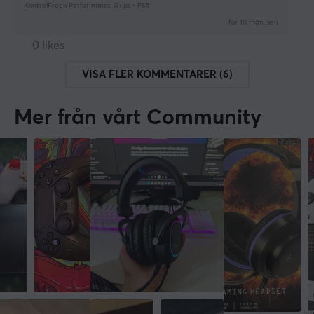
KontrolFreek Performance Grips - PS5
för 10 mån. sen
0 likes
VISA FLER KOMMENTARER (6)
Mer från vårt Community