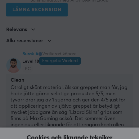
Sammanfattat med AI av GAMIFIERA.®
LÄMNA RECENSION
Relevans
Alla recensioner
Burak A
Verifierad köpare
Energetic Warlord
Level 18
PC
Clean
Otroligt skönt material, älskar greppet man får, jag 
hade jätte gärna velat ge produkten 5/5, men 
tyvärr drar jag av 1 stjärna och ger den 4/5 just för 
att appliceringen av själva greppet är betydligt 
mycket jobbigare än säg "Lizard Skins" grips som 
finns på MaxGaming också. Det kommer även 
ingen duk eller liknande för att rengöra kontrollen 
(inte för att jag behövde då min kontroll är helt ny), 
Cookies och liknande tekniker
utan du måste helt enkelt ha något hemma du kan 