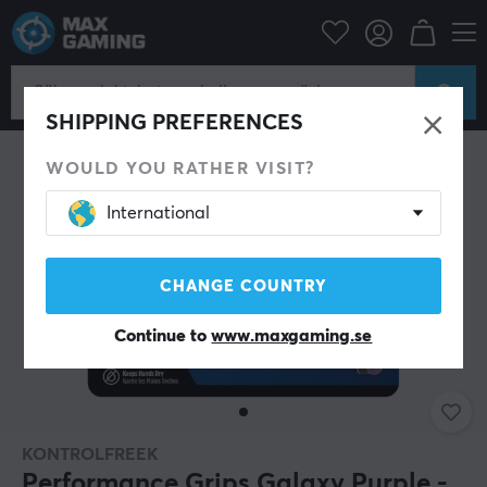
Konsol
Playstation
PS5 Tillbehör
Thumbstick & Grips
SHIPPING PREFERENCES
WOULD YOU RATHER VISIT?
International
CHANGE COUNTRY
Continue to
www.maxgaming.se
KONTROLFREEK
Performance Grips Galaxy Purple -