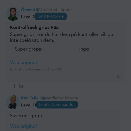
Ömer A
Verifierad köpare
Gnarly Rookie
Level 2
Kontrolfreek grips PS5
Super grips, när du har dem på kontrollen vill du 
inte spela utan dem.
Super grepp
Inga
Visa original
KontrolFreek Performance Grips - PS5
i fjol
1 like
Kim Felix K
Verifierad köpare
Exotic Commander
Level 11
Suveränt grepp
Visa original