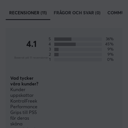
RECENSIONER (11)
FRÅGOR OCH SVAR (0)
COMMUN
5
36%
4.1
4
45%
3
9%
2
9%
Baserat på 11 recensioner
1
0%
Vad tycker
våra kunder?
Kunder
uppskattar
KontrolFreek
Performance
Grips till PS5
för deras
sköna