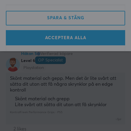
Fungerar bra
Sitter dåligt på dualsense edge
SPARA & STÄNG
Visa original
KontrolFreek Performance Grips - PS5
i fjol
ACCEPTERA ALLA
2 likes
Håkan S
Verifierad köpare
OP Specialist
Level 6
Playstation
Skönt material och gepp. Men det är lite svårt att 
sätta dit utan att få några skrynklor på en edge 
kontroll
Skönt material och grepp
Lite svårt att sätta dit utan att få skrynklor
KontrolFreek Performance Grips - PS5
i fjol
2 likes