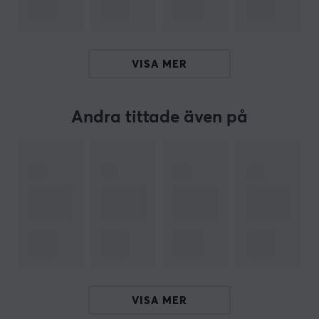
SPECIFIKATIONER
ANSLUTNING
Kompatibilitet
VISA MER
PS5
Andra tittade även på
EGENSKAPER
Färg
Lila
VISA MER