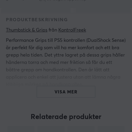
PRODUKTBESKRIVNING
Thumbstick & Grips
 från 
KontrolFreek
Performance Grips till PS5 kontrollen (DualShock Sense)
är perfekt för dig som vill ha mer komfort och ett bra
grepp hela tiden. Det yttre lagret på dessa grips håller
händerna torra och med mer friktion så får du ett
bättre grepp om handkontrollen. Den är lätt att
applicera och enkel att justera utan att lämna några
klibbiga märken på handkontrollen.
VISA MER
ARTIKELNUMMER
Vårt artikelnummer: 27366
Relaterade produkter
Tillv. artikelnummer: PUR-4777-PS5