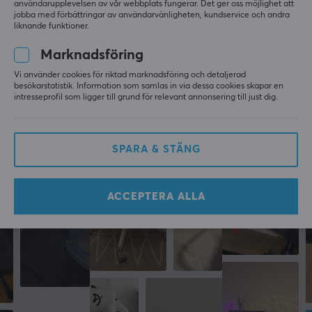
användarupplevelsen av vår webbplats fungerar. Det ger oss möjlighet att
jobba med förbättringar av användarvänligheten, kundservice och andra
liknande funktioner.
LÄMNA RECENSION
Marknadsföring
Vi använder cookies för riktad marknadsföring och detaljerad
besökarstatistik. Information som samlas in via dessa cookies skapar en
Mer från vårt Community
intresseprofil som ligger till grund för relevant annonsering till just dig.
SPARA & STÄNG
ACCEPTERA ALLA