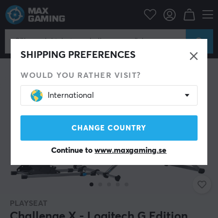
Gamingstol
Racing Simulator
SHIPPING PREFERENCES
WOULD YOU RATHER VISIT?
International
CHANGE COUNTRY
Continue to
www.maxgaming.se
PLAYSEAT
Challenge X - Logitech G Edition