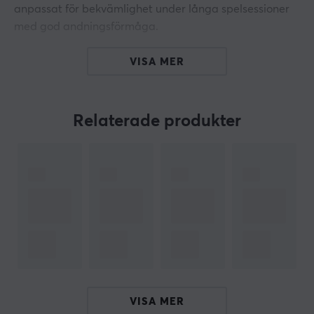
anpassat för bekvämlighet under långa spelsessioner
med god andningsförmåga.
Cockpit-ingångssystemet gör det enkelt att glida in i
VISA MER
förarstolen och låsa fast för en uppfriskande
upplevelse. Drifta eller växla har aldrig varit enklare.
Playseat Challenge X - Logitech G Edition har en
Relaterade produkter
växellådsfäste för att förbättra din racingupplevelse
med Logitech G Driving Force Shifter.
Den unika designen möjliggör verktygsfri
snabbinstallation samtidigt som stolen enkelt kan
fällas ihop för smidig förvaring. En perfekt partner för
förare som vill ha en komplett racingupplevelse utan
att offra mycket utrymme. Håll dig sval under långa
race med effektiv värmeavledning. Höj din körglädje
med denna innovativa lösning som tar din racing till
VISA MER
nya höjder.