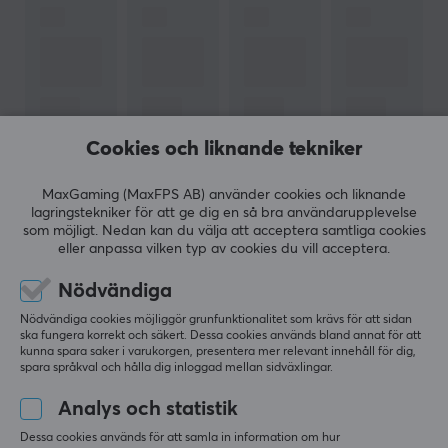
annat Logitech, Fanatec och Thrustmaster. Sortimentet
omfattar etablerade modeller som Challenge,
Evolution, Trophy och Formula-serien, där fokus ligger
på stabilitet, realism och långvarig komfort genom
materialval som ActiFit™-tyg och racingmocka.
Cookies och liknande tekniker
SPECIFIKATIONER
MaxGaming (MaxFPS AB) använder cookies och liknande
VISA MER
EGENSKAPER
lagringstekniker för att ge dig en så bra användarupplevelse
som möjligt. Nedan kan du välja att acceptera samtliga cookies
Färg
eller anpassa vilken typ av cookies du vill acceptera.
Svart
RECENSIONER (0)
FRÅGOR OCH SVAR (0)
COMMUNI
Nödvändiga
Nödvändiga cookies möjliggör grunfunktionalitet som krävs för att sidan
GARANTI
ska fungera korrekt och säkert. Dessa cookies används bland annat för att
kunna spara saker i varukorgen, presentera mer relevant innehåll för dig,
Producentens garanti
5
0%
spara språkval och hålla dig inloggad mellan sidväxlingar.
0.0
4
0%
2 års garanti
3
0%
Analys och statistik
2
0%
Baserat på 0 recensioner
1
0%
Dessa cookies används för att samla in information om hur