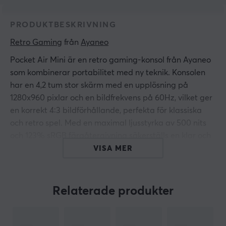
PRODUKTBESKRIVNING
Retro Gaming
 från 
Ayaneo
Pocket Air Mini är en retro gaming-konsol från Ayaneo
som kombinerar portabilitet med ny teknik. Konsolen
har en 4,2 tum stor skärm med en upplösning på
1280x960 pixlar och en bildfrekvens på 60Hz, vilket ger
en korrekt 4:3 bildförhållande, perfekta för klassiska
och retro spel. Med en maximal ljusstyrka av 500 nits
och 123% sRGB färgåtergivning säkerställs en klar och
färgrik visning utan svarta kanter.
VISA MER
Pocket Air Mini är utrustad med RGB hall effect-
joysticks samt hall trigger-knappar, gummitäckta
Relaterade produkter
ABXY-knappar och en klassisk D-pad för en autentisk
spelupplevelse. Anslutningar inkluderar USB-C, 3,5 mm
hörlursuttag, microSD-utbyggnad samt stöd för Wi-Fi 5