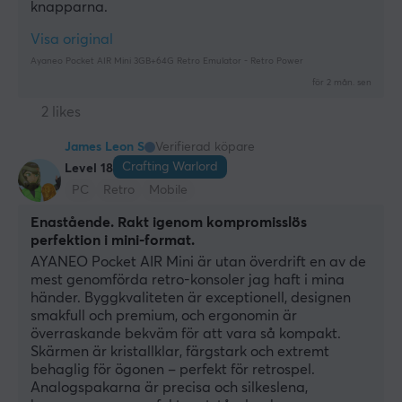
knapparna.
Visa original
Ayaneo Pocket AIR Mini 3GB+64G Retro Emulator - Retro Power
för 2 mån. sen
2 likes
James Leon S
Verifierad köpare
Crafting Warlord
Level 18
PC
Retro
Mobile
Enastående. Rakt igenom kompromisslös
perfektion i mini-format.
AYANEO Pocket AIR Mini är utan överdrift en av de 
mest genomförda retro-konsoler jag haft i mina 
händer. Byggkvaliteten är exceptionell, designen 
smakfull och premium, och ergonomin är 
överraskande bekväm för att vara så kompakt.
Skärmen är kristallklar, färgstark och extremt 
behaglig för ögonen – perfekt för retrospel. 
Analogspakarna är precisa och silkeslena, 