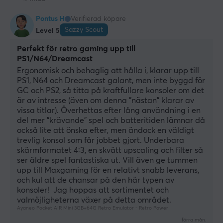
Pontus H
Verifierad köpare
Sazzy Scout
Level 5
Perfekt för retro gaming upp till
PS1/N64/Dreamcast
Ergonomisk och behaglig att hålla i, klarar upp till 
PS1, N64 och Dreamcast galant, men inte byggd för 
GC och PS2, så titta på kraftfullare konsoler om det 
är av intresse (även om denna "nästan" klarar av 
vissa titlar). Överhettas efter lång användning i en 
del mer "krävande" spel och batteritiden lämnar då 
också lite att önska efter, men ändock en väldigt 
trevlig konsol som får jobbet gjort. Underbara 
skärmformatet 4:3, en skvätt upscaling och filter så 
ser äldre spel fantastiska ut. Vill även ge tummen 
upp till Maxgaming för en relativt snabb leverans, 
och kul att de chansar på den här typen av 
konsoler!  Jag hoppas att sortimentet och 
valmöjligheterna växer på detta området.
Ayaneo Pocket AIR Mini 3GB+64G Retro Emulator - Retro Power
förra mån.