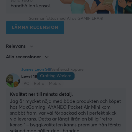
solid retro-
handhållen konsol.
Sammanfattat med AI av GAMIFIERA.®
LÄMNA RECENSION
Relevans
Alla recensioner
James Leon S
Verifierad köpare
Crafting Warlord
Level 18
PC
Retro
Mobile
Kvalitet ner till minsta detalj.
Jag är mycket nöjd med både produkten och köpet 
hos MaxGaming. AYANEO Pocket Air Mini kom 
snabbt fram, var väl förpackad och i perfekt skick 
vid leverans. Detta är långt ifrån en billig "retro-
konsol" – byggkvaliteten känns premium från första 
sekund man håller den i handen.