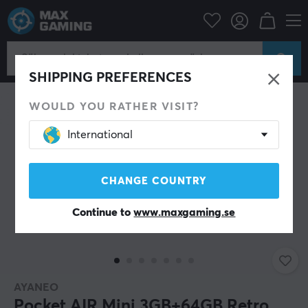
Konsol
Retro Gaming
SHIPPING PREFERENCES
WOULD YOU RATHER VISIT?
International
CHANGE COUNTRY
Continue to
www.maxgaming.se
AYANEO
Pocket AIR Mini 3GB+64GB Retro