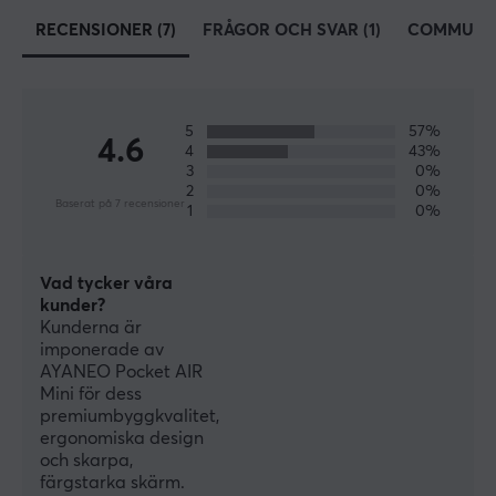
RECENSIONER (7)
FRÅGOR OCH SVAR (1)
COMMUNI
SPECIFIKATIONER
EGENSKAPER
Färg
5
57%
4.6
Vit
4
43%
3
0%
2
0%
Baserat på 7 recensioner
GARANTI
1
0%
Producentens garanti
1 års garanti
Vad tycker våra
kunder?
Kunderna är
imponerade av
AYANEO Pocket AIR
Mini för dess
premiumbyggkvalitet,
ergonomiska design
och skarpa,
färgstarka skärm.