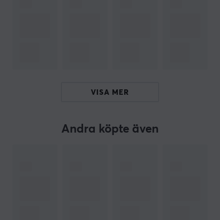
och Bluetooth 5. Enheten drivs av ett 4500mAh-batteri.
Sammanfattning
Kompakt design
4,2 tum skärm med 1280x960 upplösning
Anpassad för retro gaming
VISA MER
Hall-effekt joysticks och knappar
Operativsystem Android 11 med anpassad
programvara för retrospel
Andra köpte även
ARTIKELNUMMER
Vårt artikelnummer: 37192
Tillv. artikelnummer: POC-AIR-M-RTW
OM VARUMÄRKET