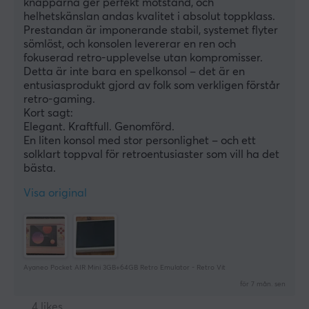
knapparna ger perfekt motstånd, och 
helhetskänslan andas kvalitet i absolut toppklass.
Prestandan är imponerande stabil, systemet flyter 
sömlöst, och konsolen levererar en ren och 
fokuserad retro-upplevelse utan kompromisser. 
Detta är inte bara en spelkonsol – det är en 
entusiasprodukt gjord av folk som verkligen förstår 
retro-gaming.
Kort sagt:
Elegant. Kraftfull. Genomförd.
En liten konsol med stor personlighet – och ett 
solklart toppval för retroentusiaster som vill ha det 
bästa.
Visa original
Ayaneo Pocket AIR Mini 3GB+64GB Retro Emulator - Retro Vit
för 7 mån. sen
4 likes