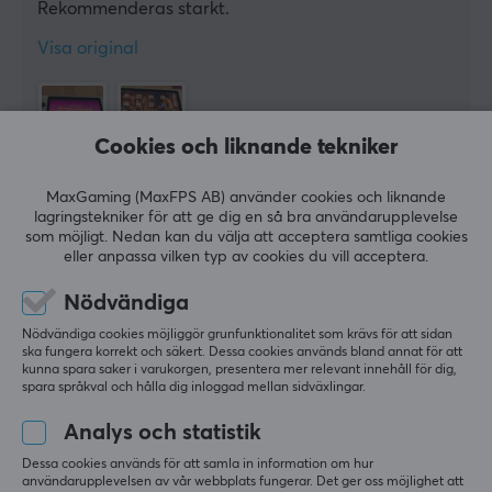
Rekommenderas starkt.
Visa original
Cookies och liknande tekniker
Ayaneo Pocket AIR Mini 3GB+64G Retro Emulator - Retro Power
för 2 mån. sen
MaxGaming (MaxFPS AB) använder cookies och liknande
lagringstekniker för att ge dig en så bra användarupplevelse
3 likes
som möjligt. Nedan kan du välja att acceptera samtliga cookies
eller anpassa vilken typ av cookies du vill acceptera.
Andréas A
Sleepy Specialist
Level 6
Nödvändiga
Retro
Xbox
PC
Nödvändiga cookies möjliggör grunfunktionalitet som krävs för att sidan
ska fungera korrekt och säkert. Dessa cookies används bland annat för att
Har läst att det är ghosting på skärmen. Är det 
kunna spara saker i varukorgen, presentera mer relevant innehåll för dig,
något som du har märkt av?
spara språkval och hålla dig inloggad mellan sidväxlingar.
förra mån.
Analys och statistik
0 likes
Dessa cookies används för att samla in information om hur
användarupplevelsen av vår webbplats fungerar. Det ger oss möjlighet att
Sane