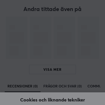
SPECIFIKATIONER
Andra tittade även på
EGENSKAPER
Färg
Svart
VISA MER
RECENSIONER (0)
FRÅGOR OCH SVAR (0)
COMMUNI
Cookies och liknande tekniker