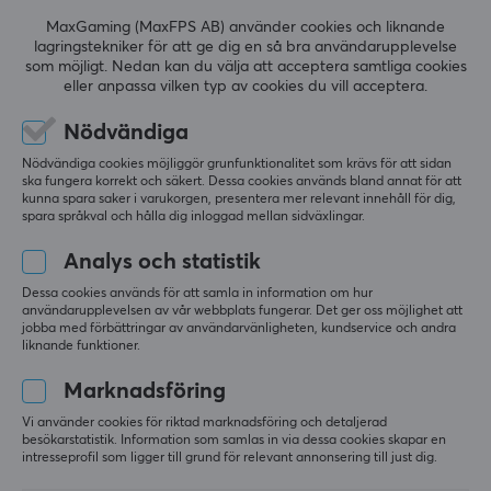
5
0%
0.0
MaxGaming (MaxFPS AB) använder cookies och liknande
4
0%
lagringstekniker för att ge dig en så bra användarupplevelse
3
0%
som möjligt. Nedan kan du välja att acceptera samtliga cookies
2
0%
eller anpassa vilken typ av cookies du vill acceptera.
Baserat på 0 recensioner
1
0%
Nödvändiga
LÄMNA RECENSION
Nödvändiga cookies möjliggör grunfunktionalitet som krävs för att sidan
ska fungera korrekt och säkert. Dessa cookies används bland annat för att
kunna spara saker i varukorgen, presentera mer relevant innehåll för dig,
spara språkval och hålla dig inloggad mellan sidväxlingar.
Mer från vårt Community
Analys och statistik
Dessa cookies används för att samla in information om hur
användarupplevelsen av vår webbplats fungerar. Det ger oss möjlighet att
jobba med förbättringar av användarvänligheten, kundservice och andra
liknande funktioner.
Marknadsföring
Vi använder cookies för riktad marknadsföring och detaljerad
besökarstatistik. Information som samlas in via dessa cookies skapar en
intresseprofil som ligger till grund för relevant annonsering till just dig.