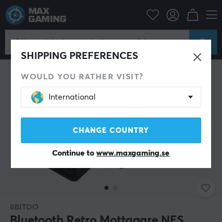
Konsol
Retro Gaming
SHIPPING PREFERENCES
WOULD YOU RATHER VISIT?
International
CHANGE COUNTRY
Continue to
www.maxgaming.se
8BITDO
Bluetooth Retro Mottagare NES