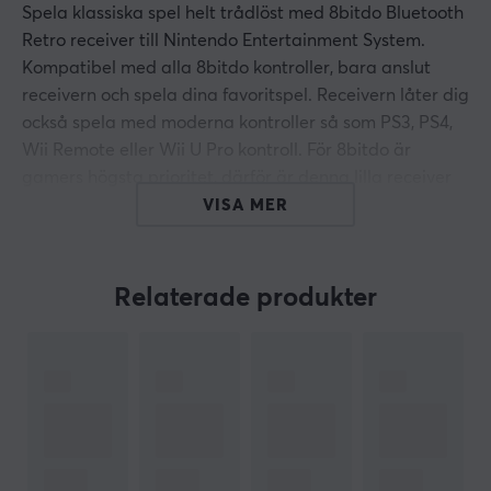
Spela klassiska spel helt trådlöst med 8bitdo Bluetooth
Retro receiver till Nintendo Entertainment System.
Kompatibel med alla 8bitdo kontroller, bara anslut
receivern och spela dina favoritspel. Receivern låter dig
också spela med moderna kontroller så som PS3, PS4,
Wii Remote eller Wii U Pro kontroll. För 8bitdo är
gamers högsta prioritet, därför är denna lilla receiver
så mångsidig som möjligt. Anslut dig till en Analogue
VISA MER
Nt eller andra retrokonsoller med en NES-style
kontrolport.
Relaterade produkter
Fler egenskaper:
- Kompatibel med Windows och MacOS X med en USB-
port (USB-kabel inkluderad)
- Kompatibel med 2-4 Retro-receivers för multiplayer-
spel