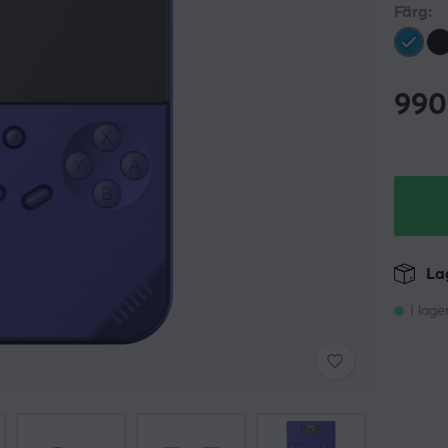
Färg:
990
Lag
I lage