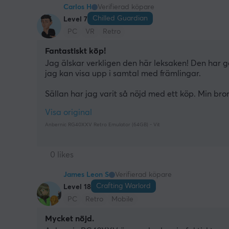
Carlos H
Verifierad köpare
Chilled Guardian
Level 7
PC
VR
Retro
Fantastiskt köp!
Jag älskar verkligen den här leksaken! Den har g
jag kan visa upp i samtal med främlingar.
Sällan har jag varit så nöjd med ett köp. Min bror
Visa original
Anbernic RG40XXV Retro Emulator (64GB) - Vit
0 likes
James Leon S
Verifierad köpare
Crafting Warlord
Level 18
PC
Retro
Mobile
Mycket nöjd.