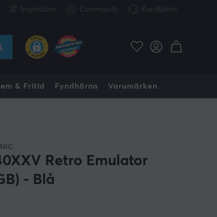
Inspiration
Community
Kundtjänst
em & Fritid
Fyndhörna
Varumärken
NIC
0XXV Retro Emulator
GB) - Blå