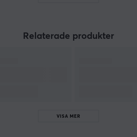
spelupplevelse för både samlare och
entusiaster.
Relaterade produkter
VISA MER