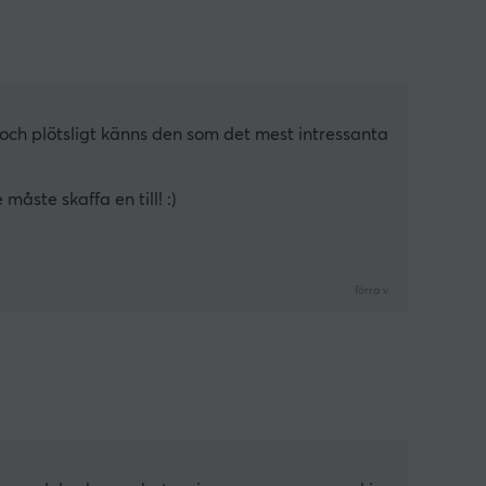
och plötsligt känns den som det mest intressanta 
åste skaffa en till! :)
förra v.