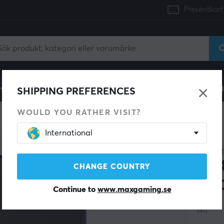
Presentkort
mingdator
Konsol
Gamingstol
Mobiltillbehör
H
SHIPPING PREFERENCES
WOULD YOU RATHER VISIT?
International
ANBER
RG4
CHANGE COUNTRY
(64
Continue to
www.maxgaming.se
(41)