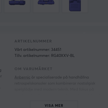
ARTIKELNUMMER
Vårt artikelnummer: 34451
Tillv. artikelnummer: RG40XXV-BL
OM VARUMÄRKET
g
ar
Anbernic
är specialiserade på handhållna
retrospelskonsoler som kombinerar nostalgisk
v
spelglädje med modern teknik. Med fokus på
hög byggkvalitet, responsiva kontroller och bred
kompatibilitet med klassiska spelplattformar
VISA MER
levererar Anbernic en autentisk och portabel