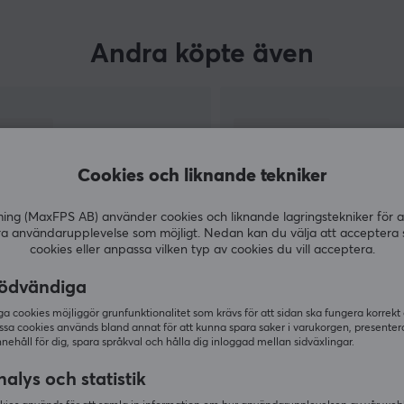
Andra köpte även
Cookies och liknande tekniker
g (MaxFPS AB) använder cookies och liknande lagringstekniker för a
ra användarupplevelse som möjligt. Nedan kan du välja att acceptera 
cookies eller anpassa vilken typ av cookies du vill acceptera.
ödvändiga
VISA MER
 cookies möjliggör grunfunktionalitet som krävs för att sidan ska fungera korrekt
ssa cookies används bland annat för att kunna spara saker i varukorgen, presente
nnehåll för dig, spara språkval och hålla dig inloggad mellan sidväxlingar.
alys och statistik