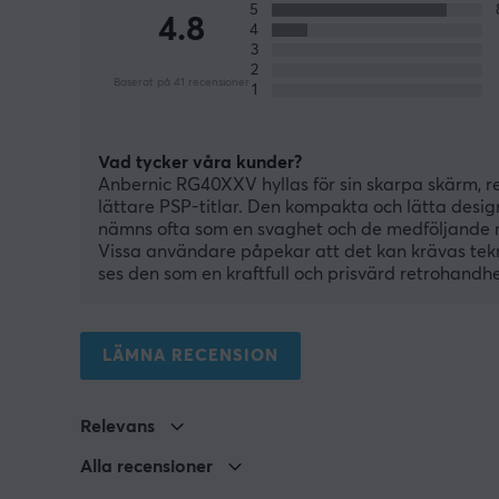
5
4.8
4
3
2
Baserat på 41 recensioner
1
Vad tycker våra kunder?
Anbernic RG40XXV hyllas för sin skarpa skärm, r
lättare PSP-titlar. Den kompakta och lätta desi
nämns ofta som en svaghet och de medföljande min
Vissa användare påpekar att det kan krävas tek
ses den som en kraftfull och prisvärd retrohan
LÄMNA RECENSION
Relevans
Alla recensioner