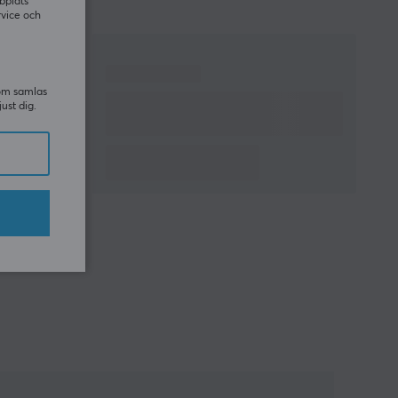
bplats
rvice och
som samlas
just dig.