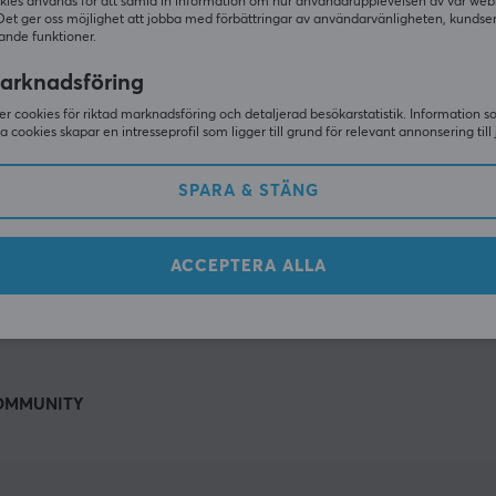
Andra tittade även på
kies används för att samla in information om hur användarupplevelsen av vår web
Det ger oss möjlighet att jobba med förbättringar av användarvänligheten, kundse
ande funktioner.
arknadsföring
r cookies för riktad marknadsföring och detaljerad besökarstatistik. Information 
sa cookies skapar en intresseprofil som ligger till grund för relevant annonsering till 
SPARA & STÄNG
ACCEPTERA ALLA
VISA MER
OMMUNITY