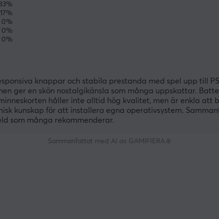
83%
17%
0%
0%
0%
esponsiva knappar och stabila prestanda med spel upp till PS
gnen ger en skön nostalgikänsla som många uppskattar. Batte
neskorten håller inte alltid hög kvalitet, men är enkla att b
nisk kunskap för att installera egna operativsystem. Samma
dheld som många rekommenderar.
Sammanfattat med AI av GAMIFIERA.®