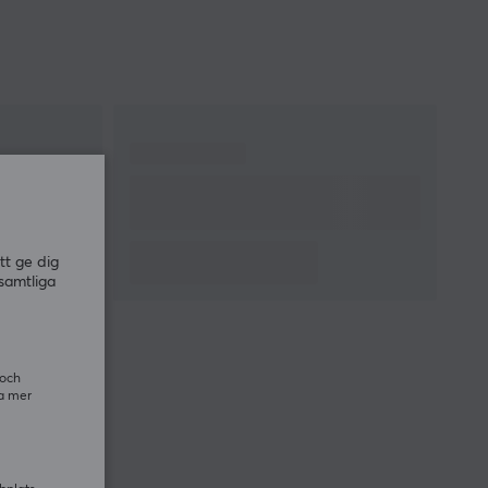
tt ge dig
samtliga
 och
ra mer