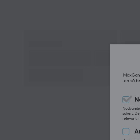
MaxGamin
en så b
N
Nödvändiga
säkert. De
relevant i
An