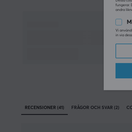
Dessa coo
fungerar. 
andra likn
M
Vi använde
in via des
RECENSIONER (41)
FRÅGOR OCH SVAR (2)
C