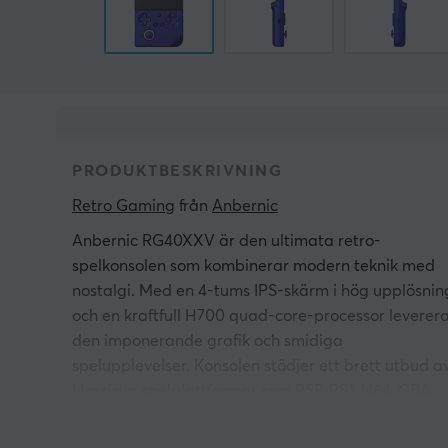
PRODUKTBESKRIVNING
Retro Gaming
 från 
Anbernic
Anbernic RG40XXV är den ultimata retro-
spelkonsolen som kombinerar modern teknik med
nostalgi. Med en 4-tums IPS-skärm i hög upplösnin
och en kraftfull H700 quad-core-processor leverer
den imponerande grafik och smidiga
spelupplevelser. Konsolen stödjer ett brett utbud a
klassiska spelplattformar som PSP, PS1, N64, GBA
och fler, vilket gör den perfekt för spelentusiaster
som vill återupptäcka sina favoritspel.