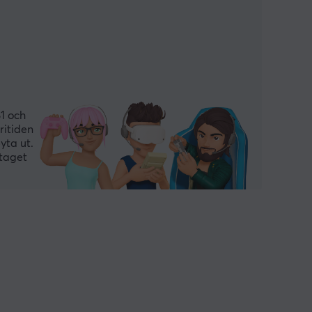
1 och
ritiden
yta ut.
ntaget