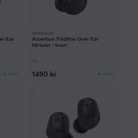
Sennheiser
er-Ear
Accentum Trådlösa Over-Ear
hörlurar - Svart
(0)
1490 kr
I lager
I lager