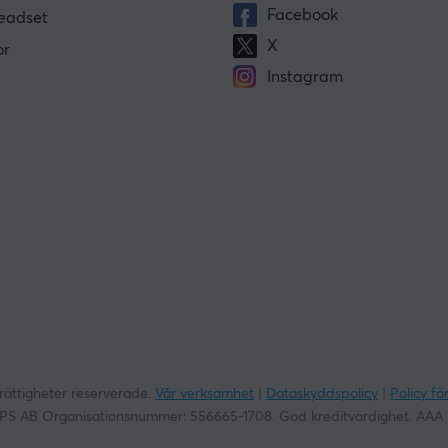
Facebook
eadset
X
or
Instagram
rättigheter reserverade.
Vår verksamhet
|
Dataskyddspolicy
|
Policy fö
S AB Organisationsnummer:
556665-1708
. God kreditvärdighet. AAA 