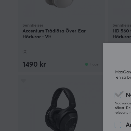
Sennheiser
Sennheis
Accentum Trådlösa Över-Ear
HD 560 
Hörlurar - Vit
Hörlurar
(0)
(2)
1490 kr
1690 
I lager
MaxGamin
en så b
N
Nödvändiga
säkert. De
relevant i
An