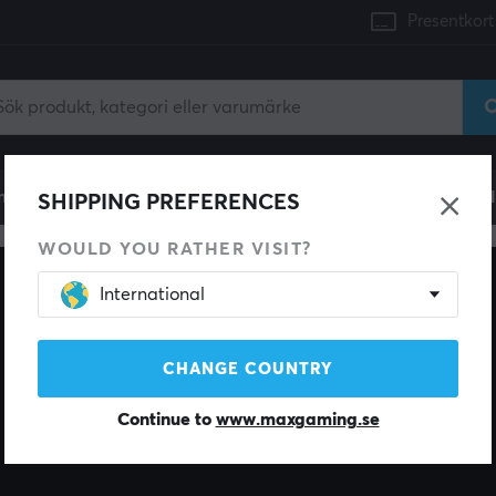
Presentkort
mingdator
Konsol
Gamingstol
Mobiltillbehör
H
SHIPPING PREFERENCES
WOULD YOU RATHER VISIT?
International
CHANGE COUNTRY
Continue to
www.maxgaming.se