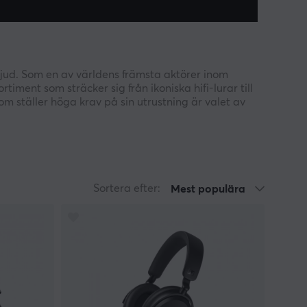
 ljud. Som en av världens främsta aktörer inom
iment som sträcker sig från ikoniska hifi-lurar till
 ställer höga krav på sin utrustning är valet av
eras headsets är optimerade för att ge spelaren en
xtrem skärpa. Oavsett om du föredrar en sluten
en alltid i fokus. Ergonomin är minutiöst utformad
Sortera efter:
Mest populära
nikation är nyckeln till seger i lagspel, erbjuder
röst med perfekt tydlighet. Det är denna
ennheiser till ett förstahandsval för användare