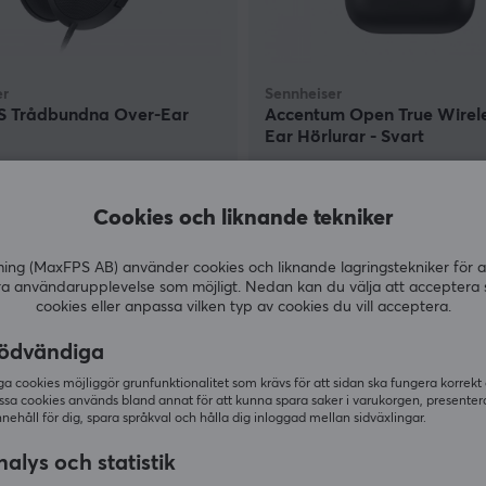
er
Sennheiser
S Trådbundna Over-Ear
Accentum Open True Wirele
Ear Hörlurar - Svart
(0)
Cookies och liknande tekniker
kr
990 kr
Tillfälligt slut
g (MaxFPS AB) använder cookies och liknande lagringstekniker för a
ra användarupplevelse som möjligt. Nedan kan du välja att acceptera 
cookies eller anpassa vilken typ av cookies du vill acceptera.
ödvändiga
 cookies möjliggör grunfunktionalitet som krävs för att sidan ska fungera korrekt
ssa cookies används bland annat för att kunna spara saker i varukorgen, presente
nnehåll för dig, spara språkval och hålla dig inloggad mellan sidväxlingar.
alys och statistik