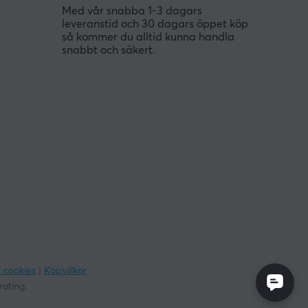
Med vår snabba 1-3 dagars
leveranstid och 30 dagars öppet köp
så kommer du alltid kunna handla
snabbt och säkert.
r cookies
|
Köpvillkor
rating.