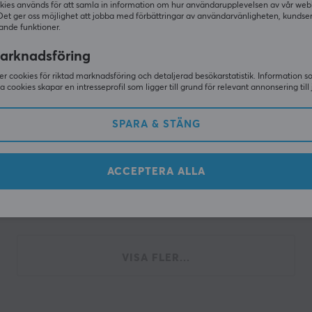
kies används för att samla in information om hur användarupplevelsen av vår web
Det ger oss möjlighet att jobba med förbättringar av användarvänligheten, kundse
ande funktioner.
er
Sennheiser
arknadsföring
m Plus Trådlösa Över-Ear
Accentum Open True Wirele
- Vit
Ear Hörlurar - Cream
r cookies för riktad marknadsföring och detaljerad besökarstatistik. Information 
sa cookies skapar en intresseprofil som ligger till grund för relevant annonsering till 
(0)
SPARA & STÄNG
kr
990 kr
I lager
ACCEPTERA ALLA
Visar
1-12
av
12
produkter
VISA FLER...