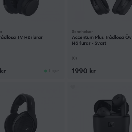
er
Sennheiser
rådlösa TV Hörlurar
Accentum Plus Trådlösa Öv
Hörlurar - Svart
(0)
kr
1990 kr
I lager