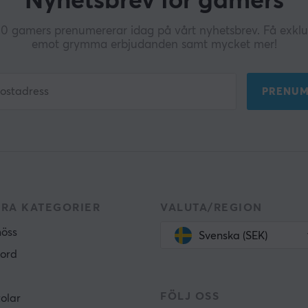
Nyhetsbrev för gamers
 gamers prenumererar idag på vårt nyhetsbrev. Få exklus
emot grymma erbjudanden samt mycket mer!
PRENUM
RA KATEGORIER
VALUTA/REGION
öss
Svenska (SEK)
ord
FÖLJ OSS
olar