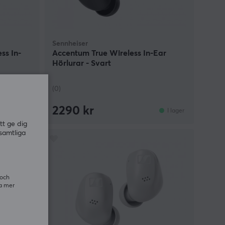
Sennheiser
ss In-
Accentum True Wireless In-Ear
Hörlurar - Svart
(0)
2290 kr
I lager
I lager
tt ge dig
samtliga
 och
ra mer