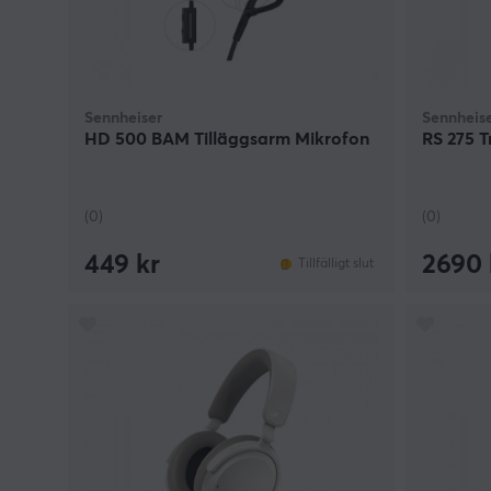
Sennheiser
Sennheis
HD 500 BAM Tilläggsarm Mikrofon
RS 275 T
(0)
(0)
449 kr
2690 
Tillfälligt slut