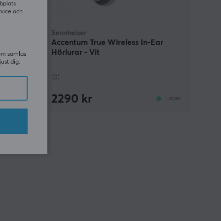
bplats
rvice och
Sennheiser
ss In-
Accentum True Wireless In-Ear
Hörlurar - Vit
som samlas
just dig.
(0)
2290 kr
I lager
I lager