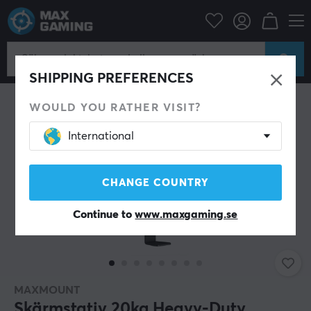
Datortillbehör
Bildskärm
Skärmstativ
SPARA 22%
SHIPPING PREFERENCES
WOULD YOU RATHER VISIT?
International
CHANGE COUNTRY
Continue to
www.maxgaming.se
MAXMOUNT
Skärmstativ 20kg Heavy-Duty