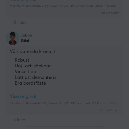
MaxMount Skärmstativ 20kg Heavy-Duty 17”-49” Vit med USB Portar - 1 Skärm
för 2 v. sedan
0 likes
Jakob
Gäst
Värt varenda krona ;)
Robust
Höj- och sänkbar
Vinkeltipp
Lätt att demontera
Bra bordsfäste
Visa original
MaxMount Skärmstativ 20kg Heavy-Duty 17”-49” Svart med USB Portar - 1 Skärm
för 5 mån. sen
3 likes