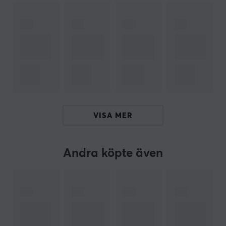
enkelt via en klämma, vilket sparar utrymme och gör
installationen snabb och effektiv. Stativen har
överlägsen gasfjäderteknologi för problemfri
justerbarhet, vilket gör det möjligt att luta, svänga eller
rotera skärmen med lätthet. USB-A och USB-C-
portarna gör att du kan koppla in dina enheter nära till
hands och upprätthålla ett organiserat arbetsområde.
Kabelhanteringssystemet håller kablarna på plats,
vilket bidrar till en renare arbetsmiljö.
VISA MER
Sammanfattning
Skärmstativ för singelskärm
Andra köpte även
Stöder upp till 20 kg och 49” skärmar
För gamers och professionella kontorsinställningar
Gasfjäderteknologi för enkel justering
Inbyggd USB-hubb för anslutning av enheter