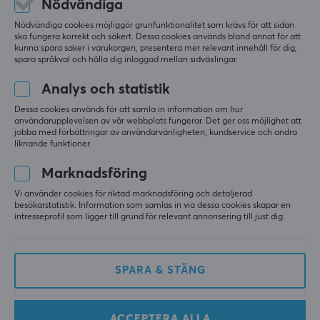
Nödvändiga
Väldigt okej arm till ett bra pris, balanserar stora 
skärmar väldigt bra.
Nödvändiga cookies möjliggör grunfunktionalitet som krävs för att sidan
ska fungera korrekt och säkert. Dessa cookies används bland annat för att
Visa original
kunna spara saker i varukorgen, presentera mer relevant innehåll för dig,
spara språkval och hålla dig inloggad mellan sidväxlingar.
Analys och statistik
Dessa cookies används för att samla in information om hur
användarupplevelsen av vår webbplats fungerar. Det ger oss möjlighet att
MaxMount Skärmstativ 20kg Heavy-Duty 17”-49” Vit med USB Portar - 1 Skärm
jobba med förbättringar av användarvänligheten, kundservice och andra
för 3 mån. sen
liknande funktioner.
3 likes
Marknadsföring
Thomas N
Verifierad köpare
Vi använder cookies för riktad marknadsföring och detaljerad
besökarstatistik. Information som samlas in via dessa cookies skapar en
Sporty Specialist
Level 6
intresseprofil som ligger till grund för relevant annonsering till just dig.
PC
Playstation
Bästa armen någonsin!
SPARA & STÄNG
Fantastiskt bra och fin arm. Riktigt stabil och lätt 
att montera.
Stabil
ingen
ACCEPTERA ALLA