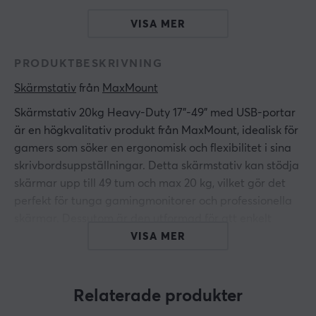
VISA MER
PRODUKTBESKRIVNING
Skärmstativ
 från 
MaxMount
Skärmstativ 20kg Heavy-Duty 17”-49” med USB-portar
är en högkvalitativ produkt från MaxMount, idealisk för
gamers som söker en ergonomisk och flexibilitet i sina
skrivbordsuppställningar. Detta skärmstativ kan stödja
skärmar upp till 49 tum och max 20 kg, vilket gör det
perfekt för tunga gamingmonitorer och professionella
skärmar. Dessutom är den utformad för att enkelt
anpassa visningsvinklar, vilket minimerar belastningen
VISA MER
på ögon och nacke.
Den hållbara konstruktionen av aluminium och stål
Relaterade produkter
garanterar stabilitet och lång livslängd. Montering sker