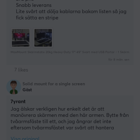
Snabb leverans
Lite svårt att dölja kablarna bakom listen så jag
fick sätta en stripe
MaxMount Skärmstativ 20kg Heavy-Duty 17”-49” Svart med USB Portar - 1 Skärm
för 8 mån. sen
7 likes
Solid mount for a single screen
Gäst
7yrant
Jag älskar verkligen hur enkelt det är att 
manövrera skärmen med den här armen. Bytte från 
tvåarmsfäste till ett, och jag ångrar det inte 
eftersom tvåarmsfästet var svårt att hantera
Visa original