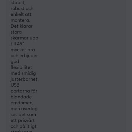
stabilt,
robust och
Lutning
enkelt att
+50°~-20°
montera.
Det klarar
Montering
stora
Klämma
skärmar upp
till 49”
Färg
mycket bra
Svart
och erbjuder
god
flexibilitet
FUNKTIONER
med smidig
justerbarhet.
VESA-fäste
USB-
100x100, 75x75
portarna får
blandade
Kabelhantering
omdömen,
Ja
men överlag
ses det som
ett prisvärt
GARANTI
och pålitligt