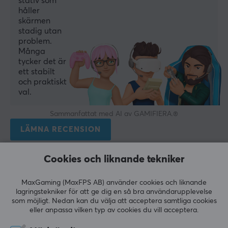
stativ som
Producentens garanti
håller
2 års garanti
skärmen
stadig utan
problem.
MÅTT & VIKT
Många
Maxvikt per skärm
tycker det är
ett stabilt
20 kg
och praktiskt
Bredd
val.
55.6 cm
Sammanfattat med AI av GAMIFIERA.®
Djup
LÄMNA RECENSION
13.2 cm
Höjd
Cookies och liknande tekniker
Relevans
55.5 cm
Alla recensioner
MaxGaming (MaxFPS AB) använder cookies och liknande
lagringstekniker för att ge dig en så bra användarupplevelse
som möjligt. Nedan kan du välja att acceptera samtliga cookies
Stian J
Verifierad köpare
eller anpassa vilken typ av cookies du vill acceptera.
Mindful Challenger
Level 10