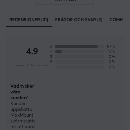
produkter från MaxMount. Ta kontrollen över dina
skärmar & positionera dem på ett smartare sätt.
RECENSIONER (31)
FRÅGOR OCH SVAR (2)
COMMUN
SPECIFIKATIONER
EGENSKAPER
5
87%
4.9
Antal skärmar
4
13%
3
0%
1
2
0%
Baserat på 31 recensioner
1
0%
Material
Aluminium, Plast, Stål
Vad tycker
Skärmstorlek
våra
17-49"
kunder?
Kunder
Rotation
uppskattar
+180°~-180°
MaxMount
skärmstativ
Svängområde
för att vara
+90°~-90°