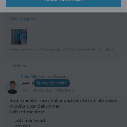
Lätt att montera
Väldigt bra kvalitet
Visa original
MaxMount Skärmstativ 20kg Heavy-Duty 17”-49” Vit med USB Portar - 1 Skärm
förra v.
0 likes
Nino R
Verifierad köpare
Sporty Specialist
Level 6
PC
Playstation
Nintendo
Stabil monitor arm, håller upp min 34 tum ultrawide 
monitor utan bekymmer. 
Lätt att montera.
Lätt monterad
bra pris