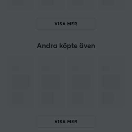
dammtålig, vilket gör den lämplig för utomhusbruk
under varierande väderförhållanden. Laddning av
enheten tar endast en timme, och vid användning kan
VISA MER
batteriet hålla i upp till 24 timmar. Enheten kräver
smarttelefoner med minimum 2 GB RAM och stöd för
iOS 8 till 13 eller Android 4.4 till 10.
Andra köpte även
Sammanfattning
Automatisk fångst av föremål
70 mAh batteri med upp till 24 timmars
användning
Avsedd för Pokémon GO-spelare
Vattentålig och dammtålig design
Kompatibel med smartphones med Bluetooth 4.0
VISA MER
ARTIKELNUMMER