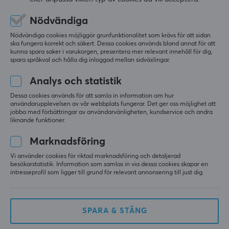
kreativitet.
5
0%
0.0
4
0%
Nödvändiga
På
Brook
tror vi att glädjen i gaming inte ska ha några
3
0%
2
0%
gränser. Vårt uppdrag är att bryta barriärer inom
Nödvändiga cookies möjliggör grunfunktionalitet som krävs för att sidan
Baserat på 0 recensioner
1
0%
ska fungera korrekt och säkert. Dessa cookies används bland annat för att
spelvärlden och låta dig utforska oändliga möjligheter
kunna spara saker i varukorgen, presentera mer relevant innehåll för dig,
– över konsoler, enheter och spelstilar. Med vår teknik
spara språkval och hålla dig inloggad mellan sidväxlingar.
kan du spela på ditt sätt, utan kompromisser.
LÄMNA RECENSION
Analys och statistik
Brook
står vid varje spelares sida – anpassningsbar,
Dessa cookies används för att samla in information om hur
uppfinningsrik och dedikerad till att stärka din unika
användarupplevelsen av vår webbplats fungerar. Det ger oss möjlighet att
jobba med förbättringar av användarvänligheten, kundservice och andra
gaming-resa.
Mer från vårt Community
liknande funktioner.
Marknadsföring
SPECIFIKATIONER
Vi använder cookies för riktad marknadsföring och detaljerad
EGENSKAPER
besökarstatistik. Information som samlas in via dessa cookies skapar en
intresseprofil som ligger till grund för relevant annonsering till just dig.
Färg
Svart
SPARA & STÄNG
GARANTI