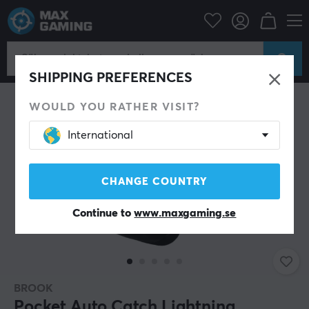
Mobiltillbehör
Övrig utrustning
NYHET
SHIPPING PREFERENCES
WOULD YOU RATHER VISIT?
International
CHANGE COUNTRY
Continue to
www.maxgaming.se
BROOK
Pocket Auto Catch Lightning