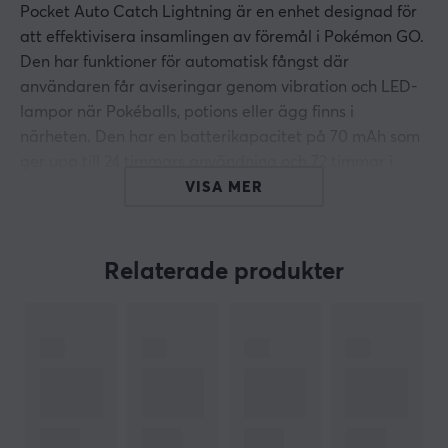
Pocket Auto Catch Lightning är en enhet designad för
att effektivisera insamlingen av föremål i Pokémon GO.
Den har funktioner för automatisk fångst där
användaren får aviseringar genom vibration och LED-
lampor när Pokéballs, potions eller ägg finns i
närheten. Den har en batterikapacitet på 70 mAh som
ger upp till 24 timmars användning och 72 timmar i
standby-läge, och är kompatibel med flera
VISA MER
smartphones med Bluetooth 4.0. Den är avsedd för
spelare av Pokémon GO som önskar en smidigare och
mer effektiv insamling av spelobjekt.
Relaterade produkter
Enheten använder avancerad teknik för att
automatiskt samla in föremål vid Pokéstops. När en
Pokéball eller potion är i närheten aktiveras
vibrationslarmet och LED-lamporna, vilket gör det
enkelt för användaren att inte missa möjligheter.
Pocket Auto Catch Lightning är vattentålig och