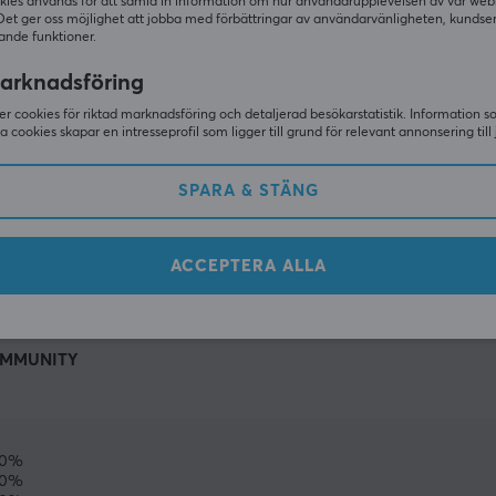
kies används för att samla in information om hur användarupplevelsen av vår web
Det ger oss möjlighet att jobba med förbättringar av användarvänligheten, kundse
ande funktioner.
arknadsföring
r cookies för riktad marknadsföring och detaljerad besökarstatistik. Information 
sa cookies skapar en intresseprofil som ligger till grund för relevant annonsering till 
SPARA & STÄNG
VISA MER
ACCEPTERA ALLA
MMUNITY
50%
0%