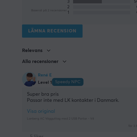
3
2
Baserat på 2 recensioner
1
LÄMNA RECENSION
Relevans
Alla recensioner
René E
Speedy NPC
Level 1
Super bra pris
Passar inte med LK kontakter i Danmark.
Visa original
Lanberg AC Vägguttag med 2 USB Portar - Vit
för 3 
5 likes