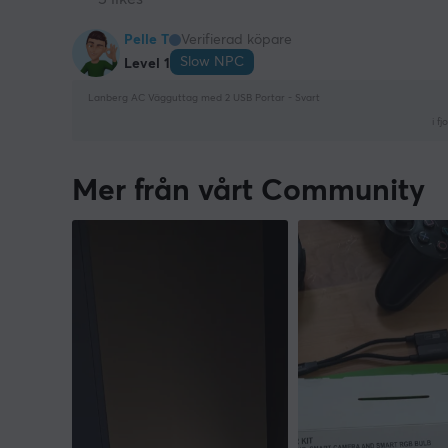
Pelle T
Verifierad köpare
Slow NPC
Level 1
Lanberg AC Vägguttag med 2 USB Portar - Svart
i fjo
Mer från vårt Community