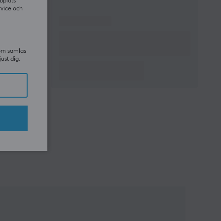
bplats
rvice och
som samlas
just dig.