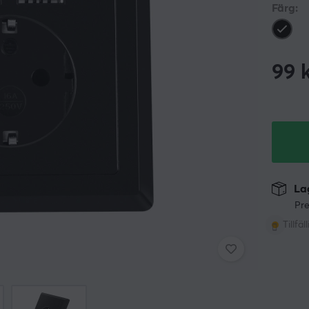
Färg:
99
k
Lag
Pre
Tillfäl