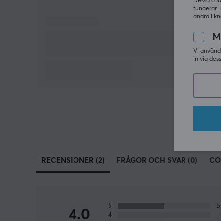
Dessa coo
fungerar. 
andra likn
M
Vi använde
in via des
RECENSIONER (2)
FRÅGOR OCH SVAR (0)
CO
5
4.0
4