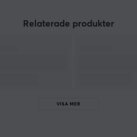
ch
talang att skräddarsy produkter för
marknadens behov har bidragit med en
ar
kontinuerlig tillväxt.
Relaterade produkter
n
Om du letar efter en kabel eller adapter så har
förmodligen Lanberg med sin breda
produktportfölj det du letar efter. Utöver det så
erbjuder lösningar som strukturerat kablage,
inklusive LAN och patchkablar, såväl som
verktyg för att bygga LAN
nätverksinfrastrukturer. Du finner även verktyg
och produkter som hjälper dra alla kablar
tillrätta.
VISA MER