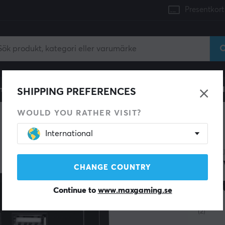
Presentkort
mingdator
Konsol
Gamingstol
Mobiltillbehör
H
SHIPPING PREFERENCES
WOULD YOU RATHER VISIT?
International
LANBE
AC 
CHANGE COUNTRY
Port
Continue to
www.maxgaming.se
(2)