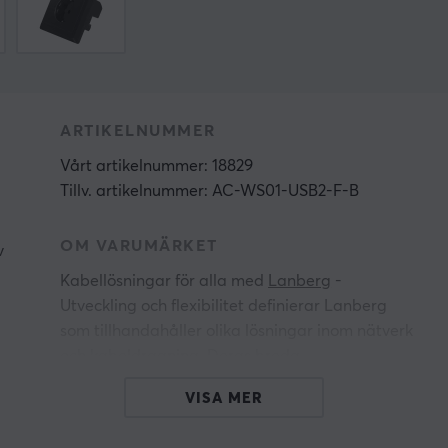
ARTIKELNUMMER
Vårt artikelnummer: 18829
Tillv. artikelnummer: AC-WS01-USB2-F-B
OM VARUMÄRKET
v
Kabellösningar för alla med
Lanberg
-
Utveckling och flexibilitet definierar Lanberg
som tillhandahåller olika lösningar inom nätverk
och
kabeldragning
. Deras breda
produktsortiment har en konstant utveckling och
VISA MER
varumärket bygger på att deras produkter får
kontinuerliga kvalitetsförbättringar. Deras