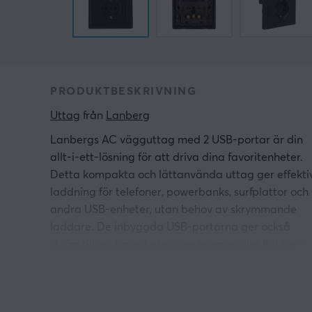
PRODUKTBESKRIVNING
Uttag
 från 
Lanberg
Lanbergs AC vägguttag med 2 USB-portar är din
allt-i-ett-lösning för att driva dina favoritenheter.
Detta kompakta och lättanvända uttag ger effekti
laddning för telefoner, powerbanks, surfplattor och
andra USB-enheter, utan behov av skrymmande
laddare. De inbyggda USB-portarna ger också
ström till andra enheter som lampor eller fläktar -
vilket gör den till det perfekta valet för både
hemmet och kontoret.