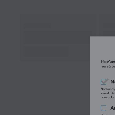
Mått (L x B x H): 45 x 86 x 86 mm
MaxGamin
en så b
N
Nödvändiga
säkert. De
relevant i
An