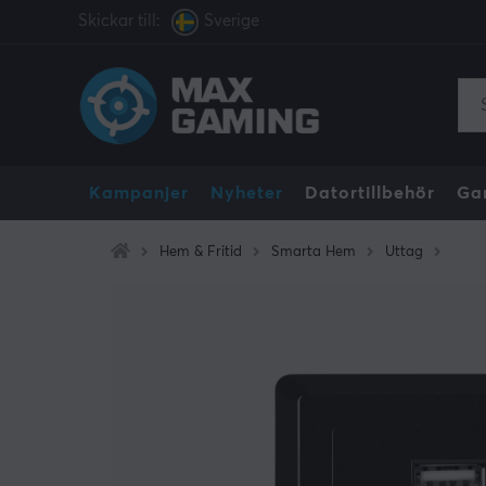
Skickar till:
Sverige
Kampanjer
Nyheter
Datortillbehör
Ga
Hem & Fritid
Smarta Hem
Uttag