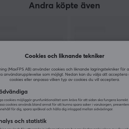
Andra köpte även
Cookies och liknande tekniker
g (MaxFPS AB) använder cookies och liknande lagringstekniker för a
ra användarupplevelse som möjligt. Nedan kan du välja att acceptera 
cookies eller anpassa vilken typ av cookies du vill acceptera.
VISA MER
ödvändiga
 cookies möjliggör grunfunktionalitet som krävs för att sidan ska fungera korrekt
ssa cookies används bland annat för att kunna spara saker i varukorgen, presente
nnehåll för dig, spara språkval och hålla dig inloggad mellan sidväxlingar.
Andra tittade även på
alys och statistik