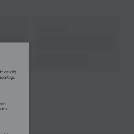
tt ge dig
samtliga
 och
ra mer