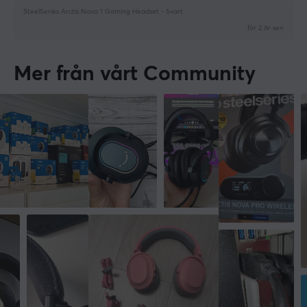
Löstagbar
SteelSeries Arctis Nova 1 Gaming Headset - Svart
Nej
för 2 år sen
MÅTT & VIKT
Mer från vårt Community
Kabellängd
1.2 meter
Vikt
236 g