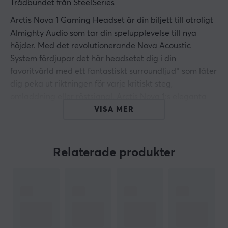
Trådbundet
 från 
SteelSeries
Arctis Nova 1 Gaming Headset är din biljett till otroligt
Almighty Audio som tar din spelupplevelse till nya
höjder. Med det revolutionerande Nova Acoustic
System fördjupar det här headsetet dig i din
favoritvärld med ett fantastiskt surroundljud* som låter
dig peka ut riktningen för varje kritiskt steg,
omladdning eller röstsignal. Arctis Nova 1:s eleganta
profil väger bara 236 g, så du kan bära det bekvämt
VISA MER
hela dagen. Och med sin förstklassiga, högkvalitativa
design kommer du definitivt att sticka ut från
mängden. Arctis Nova 1:s öronkåpor roterar för enkel
Relaterade produkter
förvaring eller transport, och AirWeave Memory Foam
eliminerar svettning så att du kan hålla dig sval även
under intensiva spelsessioner. Dessutom är den
kompatibel med många spelplattformar tack vare det
universella 3,5 mm-uttaget.
Noise-Cancelling Mikrofon