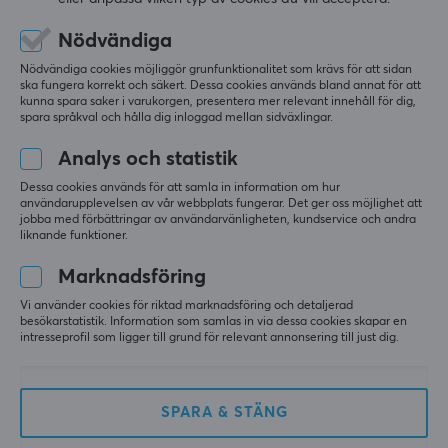
bra ljud
Plastig (typ bra ändå)
Hörlurskuddar
enkel
Kvaliten på öronpuffarna e sådär
Nödvändiga
AirWeave
bekväm
lätt
Nödvändiga cookies möjliggör grunfunktionalitet som krävs för att sidan
Färg
ska fungera korrekt och säkert. Dessa cookies används bland annat för att
SteelSeries Arctis Nova 1 Gaming Headset - Svart
Svart
kunna spara saker i varukorgen, presentera mer relevant innehåll för dig,
för 7 mån. sen
spara språkval och hålla dig inloggad mellan sidväxlingar.
0 likes
FUNKTIONER
Analys och statistik
Lucas H
Verifierad köpare
Dessa cookies används för att samla in information om hur
Mute-knapp
användarupplevelsen av vår webbplats fungerar. Det ger oss möjlighet att
Comfy Specialist
Level 6
Ja
jobba med förbättringar av användarvänligheten, kundservice och andra
PC
liknande funktioner.
Volymkontroll
Skön passform, tillräckligt bra ljud & mikrofon. Väl 
Marknadsföring
Ja
värt priset.
Vi använder cookies för riktad marknadsföring och detaljerad
Passform
besökarstatistik. Information som samlas in via dessa cookies skapar en
GARANTI
Pris
intresseprofil som ligger till grund för relevant annonsering till just dig.
SteelSeries Arctis Nova 1 Gaming Headset - Vit
Producentens garanti
för 2 år sen
2 års garanti
SPARA & STÄNG
7 likes