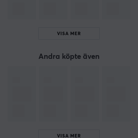
360° Spatial Audio*
ComfortMAX System
Pro-grade Parametric EQ
VISA MER
Så ta ditt spelande till nya nivåer och upplev spelen
som det var menat med SteelSeries Arctis Nova 1
Andra köpte även
Gaming Headset.
*Kompatibel med Tempest 3D Audio för PS5/Microsoft
Spatial Sound för PC
ARTIKELNUMMER
Vårt artikelnummer: 22176
Tillv. artikelnummer: 61606
OM VARUMÄRKET
VISA MER