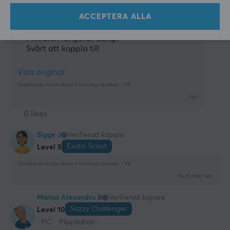
LJUDUTGÅNG
Nikolai L
Verifierad köpare
ACCEPTERA ALLA
Frekvensomfång
Turtling Commander
Level 11
20-22000 Hz
Mikrofon fungerar dåligt
Svårt att koppla till
Impedans
36 Ω
Visa original
Ljudbild
SteelSeries Arctis Nova 1 Gaming Headset - Vit
Spatial Audio, Stereo
i fjol
0 likes
MIKROFON
Sigge J
Verifierad köpare
Frekvensomfång
Exotic Scout
Level 5
100-10000 Hz
SteelSeries Arctis Nova 1 Gaming Headset - Vit
Känslighet
för 6 mån. sen
38 dB
Marius Alexandru B
Verifierad köpare
Polärt mönster
Sazzy Challenger
Level 10
Bidirectional
PC
Playstation