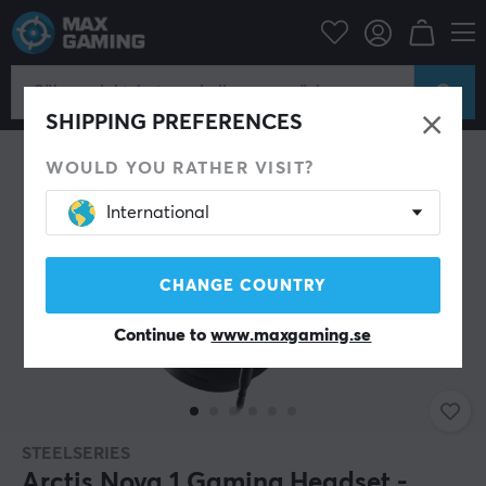
Datortillbehör
Headset & Ljud
Gaming headset
Trådbundet
SHIPPING PREFERENCES
WOULD YOU RATHER VISIT?
International
CHANGE COUNTRY
Continue to
www.maxgaming.se
STEELSERIES
Arctis Nova 1 Gaming Headset -