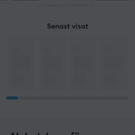
Powered by GAMIFIERA.®
Frekvensomfång
15-50 Hz
Impedans
Senast visat
32 Ω
Känslighet
113 dB
MIKROFON
Frekvensomfång
20-20000 Hz
Impedans
32 Ω
Känslighet
113 dB