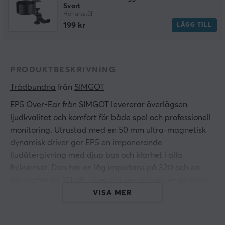
Svart
Hörlursställ
199 kr
LÄGG TILL
PRODUKTBESKRIVNING
Trådbundna
 från 
SIMGOT
EP5 Over-Ear från SIMGOT levererar överlägsen
ljudkvalitet och komfort för både spel och professionell
monitoring. Utrustad med en 50 mm ultra-magnetisk
dynamisk driver ger EP5 en imponerande
ljudåtergivning med djup bas och klarhet i alla
frekvenser. Den har en låg impedans på 32Ω och en
känslighet på 113 dB, vilket gör den lättdriven av olika
enheter.
VISA MER
Byggd med högkvalitativa material som stål och ABS-