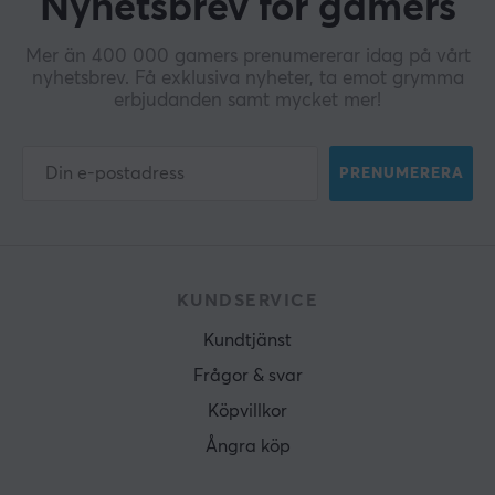
Nyhetsbrev för gamers
MÅTT & VIKT
Kabellängd
Mer än 400 000 gamers prenumererar idag på vårt
nyhetsbrev. Få exklusiva nyheter, ta emot grymma
1.5 meter
erbjudanden samt mycket mer!
PRENUMERERA
KUNDSERVICE
Kundtjänst
Frågor & svar
Köpvillkor
Ångra köp