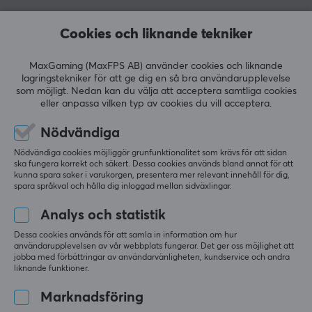
SuperMix 4, kända för noggrant balanserad ljudprofil
och konsekvent kvalitet. Företaget satsar stort på
Cookies och liknande tekniker
VISA MER
forskning och utveckling inom membranteknik,
drivrutiner och egna tuningstandarder.
MaxGaming (MaxFPS AB) använder cookies och liknande
lagringstekniker för att ge dig en så bra användarupplevelse
RECENSIONER (0)
FRÅGOR OCH SVAR (0)
COMMUNI
som möjligt. Nedan kan du välja att acceptera samtliga cookies
SPECIFIKATIONER
eller anpassa vilken typ av cookies du vill acceptera.
ANSLUTNING
Nödvändiga
Anslutning
5
0%
0.0
Nödvändiga cookies möjliggör grunfunktionalitet som krävs för att sidan
4
0%
3.5mm
ska fungera korrekt och säkert. Dessa cookies används bland annat för att
3
0%
kunna spara saker i varukorgen, presentera mer relevant innehåll för dig,
2
0%
spara språkval och hålla dig inloggad mellan sidväxlingar.
Baserat på 0 recensioner
1
0%
EGENSKAPER
Analys och statistik
Membranstorlek
Dessa cookies används för att samla in information om hur
LÄMNA RECENSION
55 mm
användarupplevelsen av vår webbplats fungerar. Det ger oss möjlighet att
jobba med förbättringar av användarvänligheten, kundservice och andra
Akustisk konstruktion
liknande funktioner.
Sluten
Marknadsföring
Mer från vårt Community
Formfaktor