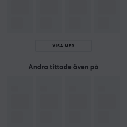
ARTIKELNUMMER
Vårt artikelnummer: 38432
Tillv. artikelnummer: 6971741812068
OM VARUMÄRKET
VISA MER
Simgot
är ett professionellt ljudvarumärke grundat
2015 i Shenzhen, Kina, med fokus på högupplösta in-
Andra tittade även på
ear-hörlurar (IEM) och akustisk teknik. Namnet står för
“Simple and Elegant” och speglar företagets filosofi att
kombinera vetenskaplig ljudteknik med modern och
stilren design.
Simgot utvecklar ljudprodukter som kombinerar hög
prestanda med stark prisvärdhet och riktar sig både till
audiofiler och vanliga användare. Sortimentet
inkluderar modeller som EM6L, EA500LM, EW200 och