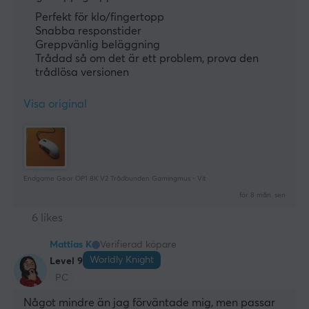
Perfekt för klo/fingertopp
Snabba responstider
Greppvänlig beläggning
Trådad så om det är ett problem, prova den
trådlösa versionen
Visa original
Endgame Gear OP1 8K V2 Trådbunden Gamingmus - Vit
för 8 mån. sen
6 likes
Mattias K
Verifierad köpare
Worldly Knight
Level 9
PC
Något mindre än jag förväntade mig, men passar 