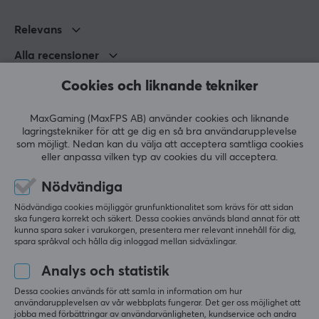
Relevans
Alla recensioner
Cookies och liknande tekniker
kawsu s
Verifierad köpare
Crafting Commander
Level 11
MaxGaming (MaxFPS AB) använder cookies och liknande
PC
lagringstekniker för att ge dig en så bra användarupplevelse
som möjligt. Nedan kan du välja att acceptera samtliga cookies
Cool op1 v2
eller anpassa vilken typ av cookies du vill acceptera.
Älskar den
För bra
Inget
Nödvändiga
Nödvändiga cookies möjliggör grunfunktionalitet som krävs för att sidan
Visa original
ska fungera korrekt och säkert. Dessa cookies används bland annat för att
kunna spara saker i varukorgen, presentera mer relevant innehåll för dig,
spara språkval och hålla dig inloggad mellan sidväxlingar.
Analys och statistik
Dessa cookies används för att samla in information om hur
Endgame Gear OP1 8K V2 Trådbunden Gamingmus - Dark Frost
användarupplevelsen av vår webbplats fungerar. Det ger oss möjlighet att
för 4 mån. sen
jobba med förbättringar av användarvänligheten, kundservice och andra