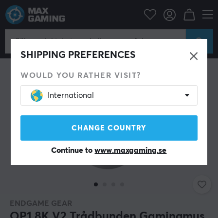
Datortillbehör
Datormus & Tillbehör
Gamingmus
Trådbundna
SHIPPING PREFERENCES
WOULD YOU RATHER VISIT?
International
CHANGE COUNTRY
Continue to
www.maxgaming.se
ENDGAME GEAR
OP1 8K V2 Trådbunden Gamingmus