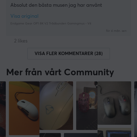
Absolut den bästa musen jag har använt
Visa original
Endgame Gear OP1 8K V2 Trådbunden Gamingmus - Vit
för 4 mån. sen
2 likes
VISA FLER KOMMENTARER (28)
Mer från vårt Community