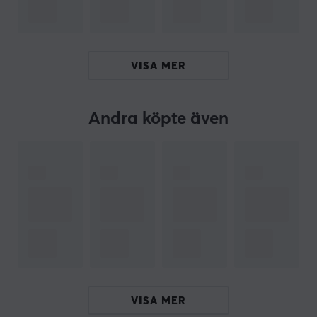
inställningar, som sträcker sig från 0,7 mm till 1,7 mm.
Dessutom har den en dammskyddad mus-hjulskodare
från Kailh och flexibla kablar för att minimera
motstånd under spelandet.
VISA MER
Sammanfattning
Låg vikt på 49,5 g
Andra köpte även
Pollingfrekvens på 8000 Hz
Passar för gamers som prioriterar precision
Modding-vänlig med swappable switches
11 LoD-inställningar för anpassningsbarhet
ARTIKELNUMMER
Vårt artikelnummer: 35327
Tillv. artikelnummer: EGG-OP1-8K-V2-WHT
VISA MER