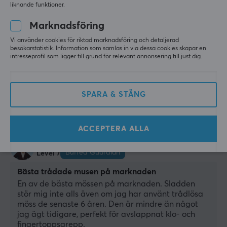
liknande funktioner.
4 likes
Marknadsföring
Veli-Matti K
Vi använder cookies för riktad marknadsföring och detaljerad
Easy Immortal
Level 28
besökarstatistik. Information som samlas in via dessa cookies skapar en
PC
intresseprofil som ligger till grund för relevant annonsering till just dig.
W combo
Visa original
SPARA & STÄNG
förra mån.
0 likes
ACCEPTERA ALLA
Adil O
Verifierad köpare
Buffed Guardian
Level 7
Bästa trådade musen på marknaden
En av de bästa mössen på marknaden. Sladden 
stör mig inte alls även om jag har använt trådlösa 
möss de senaste 6 åren. Den är mindre än något 
jag ägt tidigare, perfekt för avslappnat klo- och 
fingertoppsgrepp.