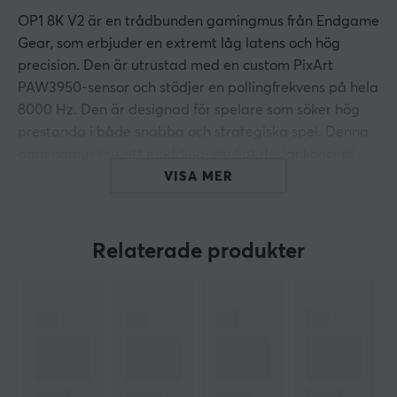
OP1 8K V2 är en trådbunden gamingmus från Endgame
Gear, som erbjuder en extremt låg latens och hög
precision. Den är utrustad med en custom PixArt
PAW3950-sensor och stödjer en pollingfrekvens på hela
8000 Hz. Den är designad för spelare som söker hög
prestanda i både snabba och strategiska spel. Denna
gamingmus har ett modding-vänligt designkoncept
och möjliggör för användaren att byta ut
VISA MER
huvudknappens switches, vilket ger en personlig
anpassningsgrad.
Relaterade produkter
Musen väger cirka 49,5 g, vilket gör den lätt och
samtidigt robust. Med sina Kailh GX mekaniska
huvudknappsomkopplare och Kailh GM2.0 sidoknappar
garanterar produkten ett snabbt och responsivt
klickande. OP1 8K V2 ger också möjlighet att finjustera
avståndet från musen till underlaget med 11 olika LoD-