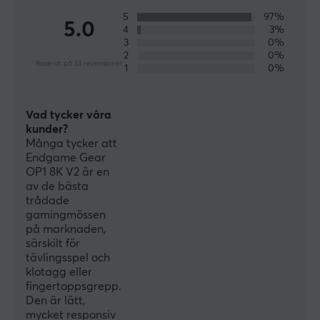
5
97%
5.0
4
3%
SPECIFIKATIONER
3
0%
EGENSKAPER
2
0%
Baserat på 33 recensioner
1
0%
Sensormodell
Custom PixArt PAW3950 U+1F95A
Vad tycker våra
Sensor
kunder?
Optisk
Många tycker att
Endgame Gear
Färg
OP1 8K V2 är en
av de bästa
Vit
trådade
gamingmössen
GARANTI
på marknaden,
särskilt för
Producentens garanti
tävlingsspel och
2 års garanti
klotagg eller
fingertoppsgrepp.
Den är lätt,
MÅTT & VIKT
mycket responsiv