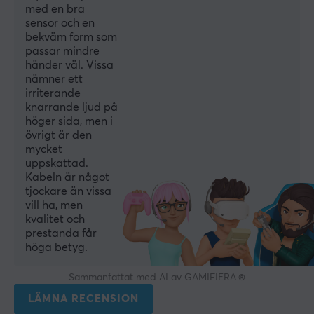
med en bra
Bredd
sensor och en
60.5 mm
bekväm form som
passar mindre
Djup
händer väl. Vissa
118.2 mm
nämner ett
irriterande
Höjd
knarrande ljud på
37.2 mm
höger sida, men i
övrigt är den
Vikt
mycket
49.5 g
uppskattad.
Kabeln är något
tjockare än vissa
vill ha, men
kvalitet och
prestanda får
höga betyg.
Sammanfattat med AI av GAMIFIERA.®
LÄMNA RECENSION