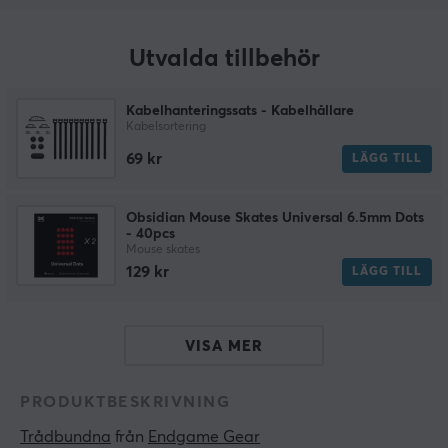
Utvalda tillbehör
Kabelhanteringssats - Kabelhållare
Kabelsortering
69 kr
LÄGG TILL
Obsidian Mouse Skates Universal 6.5mm Dots
- 40pcs
Mouse skates
129 kr
LÄGG TILL
VISA MER
PRODUKTBESKRIVNING
Trådbundna
 från 
Endgame Gear