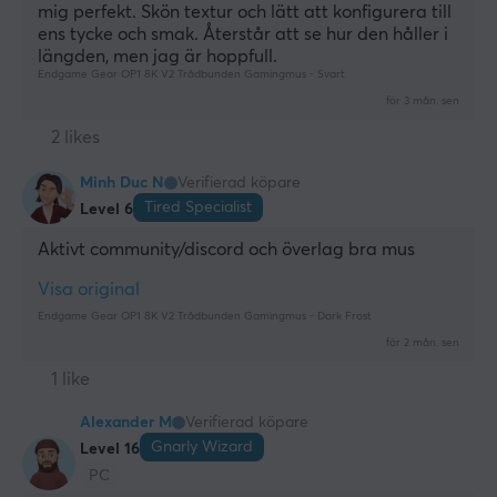
mig perfekt. Skön textur och lätt att konfigurera till 
ens tycke och smak. Återstår att se hur den håller i 
längden, men jag är hoppfull.
Endgame Gear OP1 8K V2 Trådbunden Gamingmus - Svart
för 3 mån. sen
2 likes
Minh Duc N
Verifierad köpare
Tired Specialist
Level 6
Aktivt community/discord och överlag bra mus
Visa original
Endgame Gear OP1 8K V2 Trådbunden Gamingmus - Dark Frost
för 2 mån. sen
1 like
Alexander M
Verifierad köpare
Gnarly Wizard
Level 16
PC