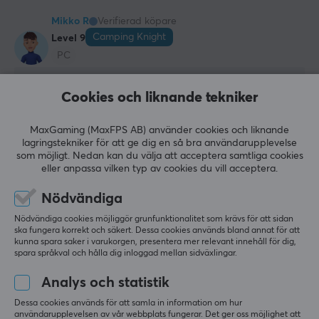
Mikko R
Verifierad köpare
BATTERI
Camping Knight
Level 9
PC
Batteritid
25 h
Halvbra kvalitets brusreducerande hörlurar
Cookies och liknande tekniker
Ett rimligt bra produkt för priset. När de är 
trådbundna har ANC-funktionen en uppskattad 
EGENSKAPER
latens på 2-3 ms, och helt trådlöst kan dessa 
MaxGaming (MaxFPS AB) använder cookies och liknande
Membranstorlek
endast användas i passivt läge. Ljudkvaliteten i 
lagringstekniker för att ge dig en så bra användarupplevelse
passivt läge är utmärkt, det finns lite bakgrundsljud 
som möjligt. Nedan kan du välja att acceptera samtliga cookies
40 mm
eller anpassa vilken typ av cookies du vill acceptera.
i ANC-läget, men ANC fungerar annars ganska 
bra. I alla fall trycker de mer och får mitt huvud att 
Akustisk konstruktion
Nödvändiga
svettas mer än mina tidigare Bose Q25-hörlurar, 
Sluten
varav en gick sönder. Jag skriver denna recension 
Nödvändiga cookies möjliggör grunfunktionalitet som krävs för att sidan
medan hörlurarna är 11 månader gamla och den 
Formfaktor
ska fungera korrekt och säkert. Dessa cookies används bland annat för att
aktiva sidan har svikit, så jag måste använda dem i 
kunna spara saker i varukorgen, presentera mer relevant innehåll för dig,
Over-ear
spara språkval och hålla dig inloggad mellan sidväxlingar.
passivt läge och jag håller just nu på att ordna en 
garantireparation, som tydligen kan ta upp till 60 
Färg
Analys och statistik
dagar!
Svart
Dessa cookies används för att samla in information om hur
Överkomligt pris
användarupplevelsen av vår webbplats fungerar. Det ger oss möjlighet att