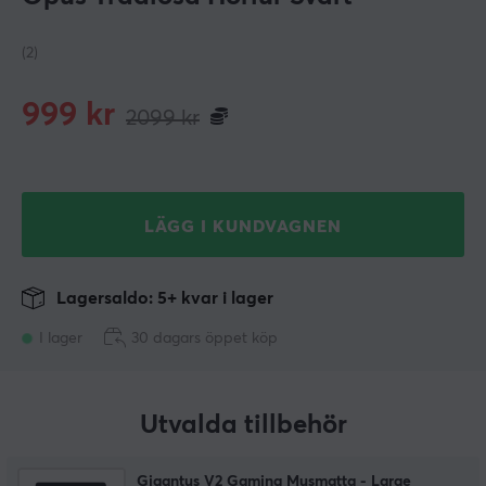
(2)
999
kr
2099
kr
LÄGG I KUNDVAGNEN
Lagersaldo: 5+ kvar i lager
I lager
30 dagars öppet köp
Utvalda tillbehör
Gigantus V2 Gaming Musmatta - Large