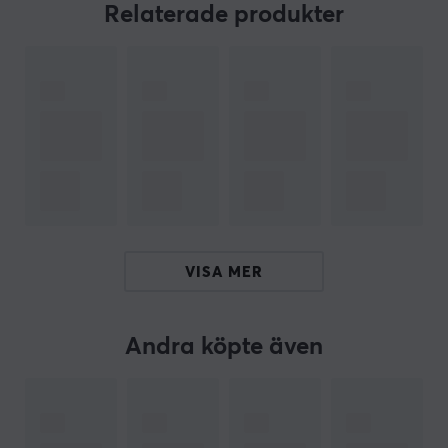
klarar ett frekvensomfång på 20-20000 Hz. Med en
Relaterade produkter
impedans på 12 ohm och känslighet på 105 dB ger de
en effektiv ljudåtergivning. Den 40 mm stora
membranstorleken säkerställer ett tydligt ljud, medan
anslutningsmöjligheterna inkluderar både Bluetooth
och 3,5 mm. De inbyggda mikrofonerna garanterar
klara samtal och medietryckknappar på öronkoppen
erbjuder enkel hantering. Snabbt
uppmärksamhetsläge gör det möjligt att enkelt lyssna
på omgivningen. Hörlurarna är utformade för
långvarig användning med mjuka minneskuddar som
VISA MER
ger hög komfort under längre perioder.
Sammanfattning
Andra köpte även
THX-certifierat ljud
12 ohm Impedans
Kompatibel med smartphones, PC och iOS