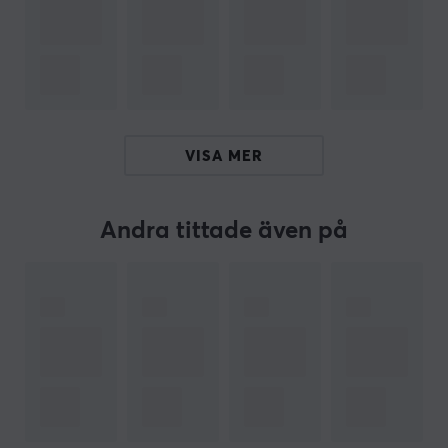
Aktiv brusreducering (ANC)
265 gram
ARTIKELNUMMER
Vårt artikelnummer: 17998
VISA MER
Tillv. artikelnummer: RZ04-03430100-R3M1
Andra tittade även på
OM VARUMÄRKET
Razer
- Den trehövdade ormen och gröna färgen eller
Chorma-belysning är något nästan alla gamers känner
igen. Razer är en av de mest välkända varumärkena
inom gaming och det är inget som går oförtjänt. Dom
långa historik av innovativa produkter som lyft
branschen och vunnit otaliga priser genom åren
bevisar dom gång på gång varför dom hör till toppen.