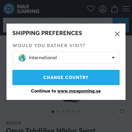
Datortillbehör
Headset & Ljud
Gaming hörlurar
Trådlösa
SPARA 52%
SHIPPING PREFERENCES
WOULD YOU RATHER VISIT?
International
CHANGE COUNTRY
Continue to
www.maxgaming.se
RAZER
Opus Trådlösa Hörlur Svart