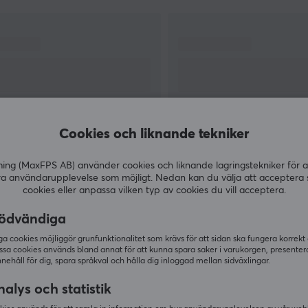
t
prestanda och hållbarhet för alla dina
spelbehov. WLMouse strävar alltid efter att ge
sina kunder den bästa möjliga spelupplevelsen.
Med sin entusiastiska och positiva inställning
överträffar företaget dina förväntningar och
skapar en magisk spelupplevelse!
av
Cookies och liknande tekniker
d
g (MaxFPS AB) använder cookies och liknande lagringstekniker för a
VISA MER
ra användarupplevelse som möjligt. Nedan kan du välja att acceptera 
cookies eller anpassa vilken typ av cookies du vill acceptera.
ödvändiga
 cookies möjliggör grunfunktionalitet som krävs för att sidan ska fungera korrekt
ssa cookies används bland annat för att kunna spara saker i varukorgen, presente
Andra köpte även
nnehåll för dig, spara språkval och hålla dig inloggad mellan sidväxlingar.
alys och statistik