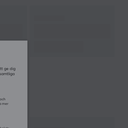
Encoder
TTC Silver
Polling Rate
8000 Hz
MCU
Nordic 52840
GARANTI
Producentens garanti
1 års garanti
MÅTT & VIKT
tt ge dig
Bredd
58 mm
samtliga
Djup
116 mm
Höjd
35 mm
Vikt
34 g
 och
ra mer