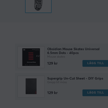
Obsidian Mouse Skates Universal
6.5mm Dots - 40pcs
Mouse skates
129 kr
LÄGG TILL
Supergrip Un-Cut Sheet - DIY Grips
Grepp till möss
129 kr
LÄGG TILL