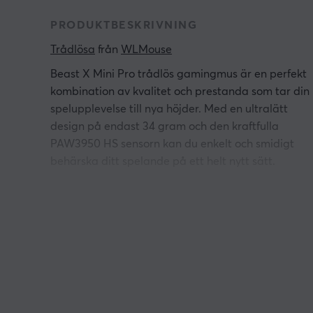
PRODUKTBESKRIVNING
Trådlösa
 från 
WLMouse
Beast X Mini Pro trådlös gamingmus är en perfekt
kombination av kvalitet och prestanda som tar din
spelupplevelse till nya höjder. Med en ultralätt
design på endast 34 gram och den kraftfulla
PAW3950 HS sensorn kan du enkelt och smidigt
behärska ditt spelande på ett helt nytt sätt.
Den avancerade PAW3950 HS sensorn ger dig
imponerande prestanda med 30 000 DPI, 750 IPS
och 70 G acceleration, vilket säkerställer en smidig
och exakt gamingupplevelse varje gång. Beast X
Pro har ett ergonomiskt grepp som är skapt för
långvarigt spelande och komfort, vilket minskar
trötthet och förbättrar din spelprestanda, Beast X