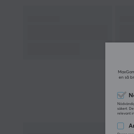
Mini Pro finns i flera färger, med olika switchar sam
med rändiga sidor eller med solida.
Upplev en otrolig precision med en 8000 Hz polling
rate som ger en oöverträffad responsivitet och
snabbhet under dina spel. Med Beast X Mini Pro
trådlös gamingmus får du verktygen för att
dominera spelvärlden med stil och precision. Njut 
varje spelmoment med denna mus som är designa
för att ge dig en fördel i alla spel du tar dig an.
MaxGamin
en så b
N
Nödvändiga
säkert. De
relevant i
An