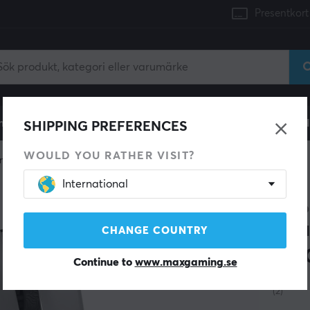
Presentkort
mingdator
Konsol
Gamingstol
Mobiltillbehör
H
SHIPPING PREFERENCES
WOULD YOU RATHER VISIT?
ngmus
Trådlösa
International
WLMO
Beas
CHANGE COUNTRY
[TTC
Continue to
www.maxgaming.se
(2)