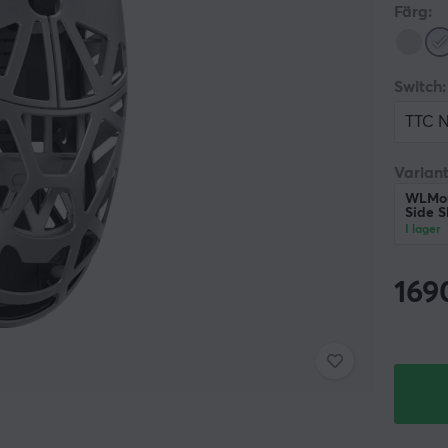
Färg:
Switch:
TTC N
Variant
WLMous
Side Sl
I lager
169