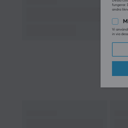
Dessa coo
fungerar. 
andra likn
M
Vi använde
in via des