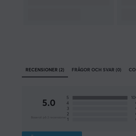
RECENSIONER (2)
FRÅGOR OCH SVAR (0)
CO
5
1
5.0
4
3
2
Baserat på 2 recensioner
1