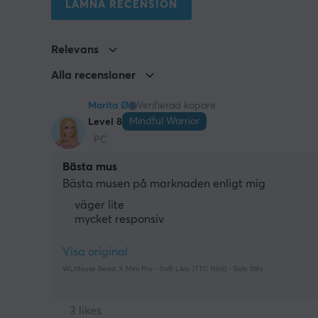
LÄMNA RECENSION
Relevans
Alla recensioner
Marita Ø
Verifierad köpare
Mindful Warrior
Level 8
PC
Bästa mus
Bästa musen på marknaden enligt mig
väger lite
mycket responsiv
Visa original
WLMouse Beast X Mini Pro - Soft Lilac [TTC Nihil] - Side Slits
3 likes