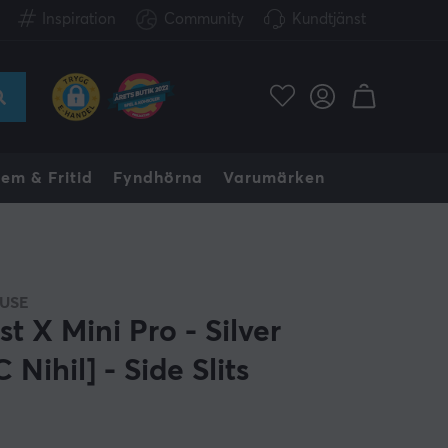
Inspiration
Community
Kundtjänst
em & Fritid
Fyndhörna
Varumärken
USE
t X Mini Pro - Silver
 Nihil] - Side Slits