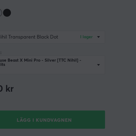
ihil Transparent Black Dot
I lager
:
e Beast X Mini Pro - Silver [TTC Nihil] -
its
0
kr
LÄGG I KUNDVAGNEN