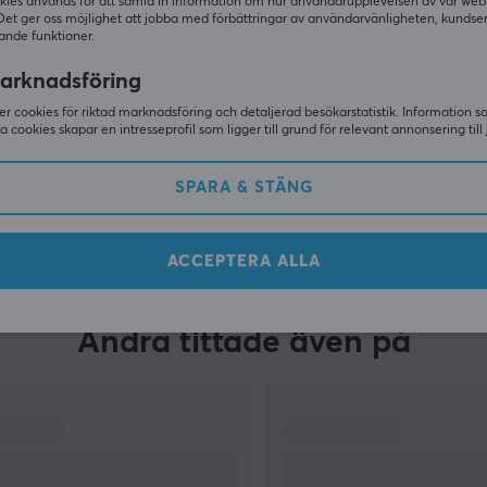
kies används för att samla in information om hur användarupplevelsen av vår web
Det ger oss möjlighet att jobba med förbättringar av användarvänligheten, kundse
ande funktioner.
arknadsföring
r cookies för riktad marknadsföring och detaljerad besökarstatistik. Information 
sa cookies skapar en intresseprofil som ligger till grund för relevant annonsering till 
SPARA & STÄNG
VISA MER
ACCEPTERA ALLA
Andra tittade även på