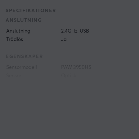
SPECIFIKATIONER
ANSLUTNING
Anslutning
2.4GHz, USB
Trådlös
Ja
EGENSKAPER
Sensormodell
PAW 3950HS
Sensor
Optisk
Typ av brytare
TTC Nihil Transparent
Black Dot
DPI
30000 dpi
Max acceleration
70 G
Scrollhjul
Ja
Färg
Silver
IPS
750