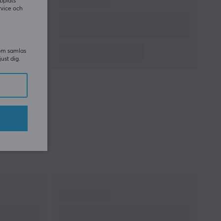
bplats
rvice och
som samlas
just dig.