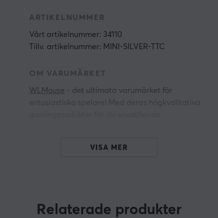
ARTIKELNUMMER
Vårt artikelnummer: 34110
Tillv. artikelnummer: MINI-SILVER-TTC
OM VARUMÄRKET
WLMouse
- det ultimata varumärket för
entusiastiska spelare! Med deras högkvalitativa
gamingprodukter får du enastående
spelupplevelser utöver det vanliga. Företaget är
dedikerat till att tillgodose sina kunders behov
VISA MER
och leverera det bästa inom spelprodukter.
WLMouse sätter högt värde på kvalitet och
säkerställer att deras produkter håller högsta
standard. Med expertis och nytänkande
Relaterade produkter
erbjuder de produkter med enastående