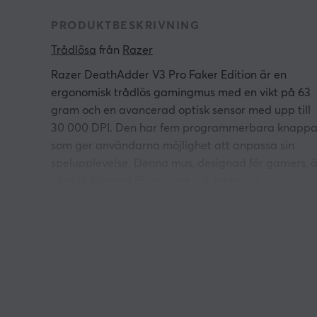
PRODUKTBESKRIVNING
Trådlösa
 från 
Razer
Razer DeathAdder V3 Pro Faker Edition är en
ergonomisk trådlös gamingmus med en vikt på 63
gram och en avancerad optisk sensor med upp till
30 000 DPI. Den har fem programmerbara knappa
som ger användarna möjlighet att anpassa sin
spelupplevelse. Denna mus, designad för gamers, ä
särskilt lämpad för e-sport och intensiva
spelsessioner.
Med den optiska sensorn Razer Focus Pro erbjuder
musen hög precision och snabb spårning på olika
ytor. Razer HyperSpeed Wireless-teknik förbinder
musen trådlöst med en polling rate på 1000 Hz,
vilket säkerställer låg latens och en stabil