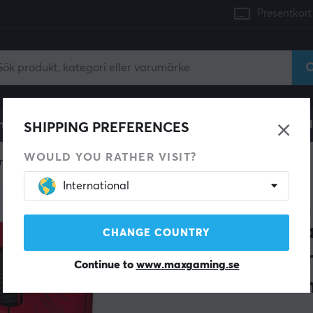
Presentkort
mingdator
Konsol
Gamingstol
Mobiltillbehör
H
SHIPPING PREFERENCES
WOULD YOU RATHER VISIT?
ngmus
Trådlösa
International
SPARA 21%
RAZER
Dea
CHANGE COUNTRY
Lig
Continue to
www.maxgaming.se
Gam