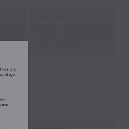
Antal knappar
5
Ambidextriös
Nej
Scrollhjul
Ja
Färg
Röd
IPS
750
Polling Rate
1000 Hz
GARANTI
tt ge dig
Producentens garanti
2 års garanti
samtliga
MÅTT & VIKT
Bredd
68 mm
 och
Djup
128 mm
ra mer
Höjd
44 mm
Vikt
63 g