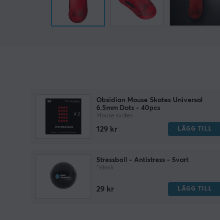
Obsidian Mouse Skates Universal
6.5mm Dots - 40pcs
Mouse skates
129 kr
LÄGG TILL
Stressboll - Antistress - Svart
Teknik
29 kr
LÄGG TILL