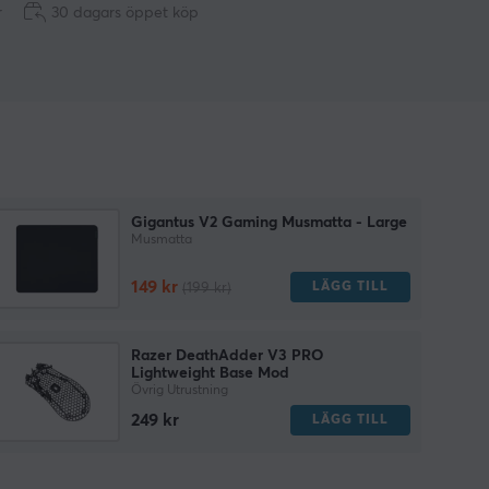
r
30 dagars öppet köp
Gigantus V2 Gaming Musmatta - Large
Musmatta
149 kr
LÄGG TILL
(199 kr)
Razer DeathAdder V3 PRO
Lightweight Base Mod
Övrig Utrustning
249 kr
LÄGG TILL