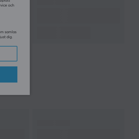
bplats
rvice och
som samlas
just dig.