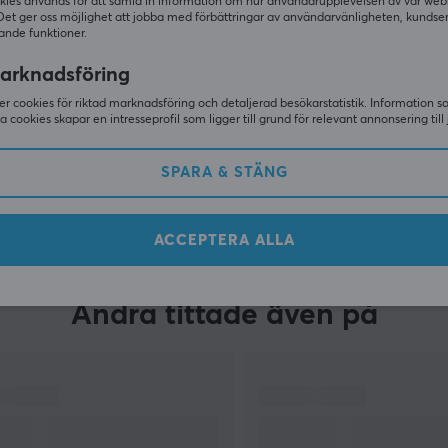
kies används för att samla in information om hur användarupplevelsen av vår web
Det ger oss möjlighet att jobba med förbättringar av användarvänligheten, kundse
ande funktioner.
arknadsföring
r cookies för riktad marknadsföring och detaljerad besökarstatistik. Information 
sa cookies skapar en intresseprofil som ligger till grund för relevant annonsering till 
SPARA & STÄNG
VISA MER
ACCEPTERA ALLA
Andra tittade även på