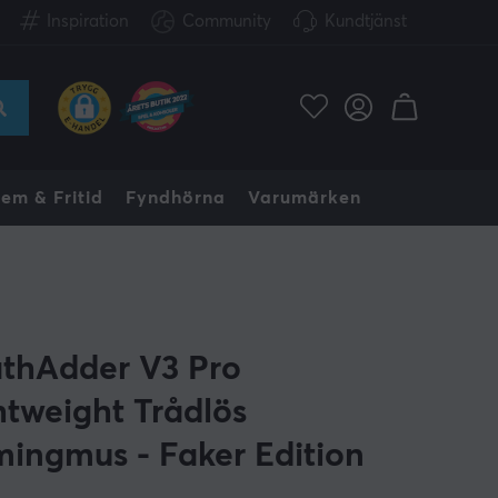
Inspiration
Community
Kundtjänst
em & Fritid
Fyndhörna
Varumärken
thAdder V3 Pro
htweight Trådlös
ingmus - Faker Edition