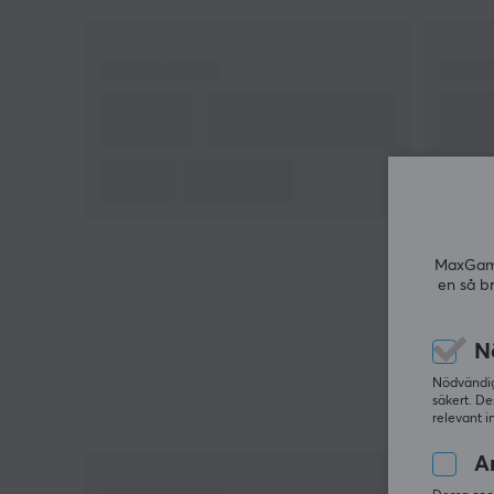
anslutning. Batteritiden når upp till 90 timmar, vilk
gör den lämplig för långvarig användning utan att
den behöver laddas ofta. Musens design inkluderar
också den tredje generationens Razer Optical
Mouse Switches, som möjliggör en klicklivslängd på
upp till 90 miljoner klick. Den är ansluten via 2,4 G
och USB-typ C för snabb laddning, vilket gör den
praktisk för intensivt spelande.
Sammanfattning
MaxGamin
en så b
Faker Edition
Ergonomisk design för bekväm användning
N
30 000 DPI och 1000 Hz polling rate
Nödvändiga
Främst för e-sport och gaming
säkert. De
Trådlös anslutning med låg latens
relevant i
90 miljoner klicklivslängd
An