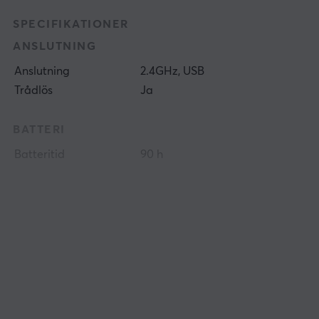
SPECIFIKATIONER
ANSLUTNING
Anslutning
2.4GHz, USB
Trådlös
Ja
BATTERI
Batteritid
90 h
EGENSKAPER
Sensormodell
Focus Pro
Sensor
Optisk
Typ av brytare
Optical Mouse
Switches Gen-3
DPI
30000 dpi
Max acceleration
70 G