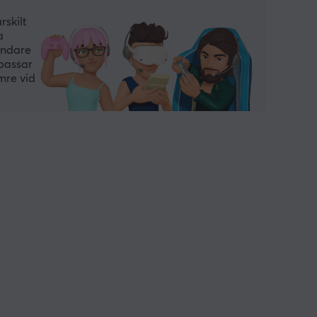
skilt
a
ändare
 passar
mre vid