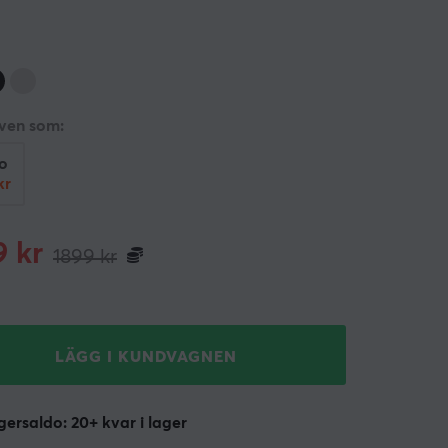
även som:
o
kr
9
kr
1899
kr
LÄGG I KUNDVAGNEN
ersaldo: 20+ kvar i lager