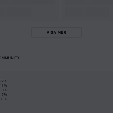
VISA MER
OMMUNITY
72%
18%
3%
7%
0%