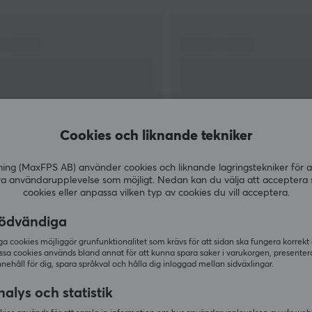
et
gamingprodukter i världen med nästan minst en
produkt i varje segment. Med deras stora
maskineri så har dom möjlighet att forska,
utveckla och producera produkter till superb
kvalité. Om du letar efter en produkt som inte
Hz
sviker när det gäller, då är Razer något för dig.
Cookies och liknande tekniker
g (MaxFPS AB) använder cookies och liknande lagringstekniker för a
VISA MER
ra användarupplevelse som möjligt. Nedan kan du välja att acceptera 
cookies eller anpassa vilken typ av cookies du vill acceptera.
ödvändiga
 cookies möjliggör grunfunktionalitet som krävs för att sidan ska fungera korrekt
ssa cookies används bland annat för att kunna spara saker i varukorgen, presente
Andra köpte även
nnehåll för dig, spara språkval och hålla dig inloggad mellan sidväxlingar.
alys och statistik