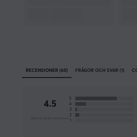
RECENSIONER (60)
FRÅGOR OCH SVAR (1)
C
5
4.5
4
3
2
Baserat på 60 recensioner
1