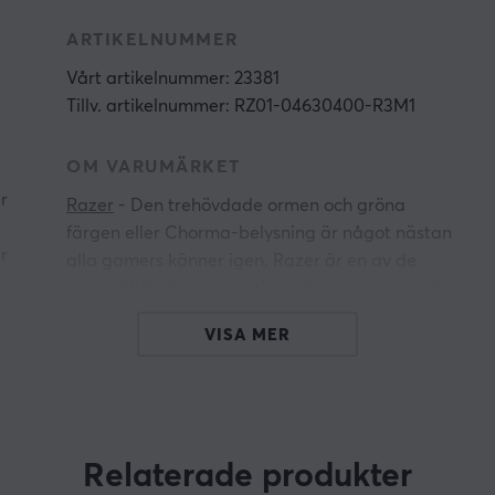
ARTIKELNUMMER
Vårt artikelnummer: 23381
Tillv. artikelnummer: RZ01-04630400-R3M1
OM VARUMÄRKET
r
Razer
- Den trehövdade ormen och gröna
färgen eller Chorma-belysning är något nästan
r
alla gamers känner igen. Razer är en av de
mest välkända varumärkena inom gaming och
det är inget som går oförtjänt. Dom långa
VISA MER
historik av innovativa produkter som lyft
branschen och vunnit otaliga priser genom åren
bevisar dom gång på gång varför dom hör till
toppen.
Relaterade produkter
Razer en av de bredaste sortiment av