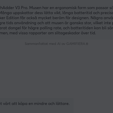
hAdder V3 Pro. Musen har en ergonomisk form som passar sär
Många uppskattar dess lätta vikt, långa batteritid och precis
aker Edition får också mycket beröm för designen. Några anv
ängre tids användning och att musen är ganska stor, vilket inte
at dongel för högre polling rate, och batteritiden kan bli sä
en, med vissa rapporter om slitageskador över tid.
Sammanfattat med AI av GAMIFIERA.®
det värt att köpa en mindre och lättare.