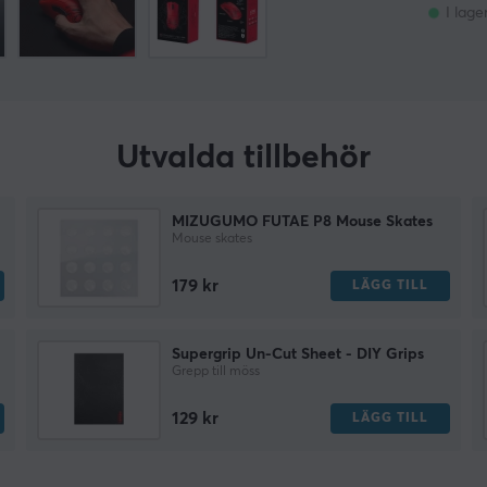
I lage
Utvalda tillbehör
MIZUGUMO FUTAE P8 Mouse Skates
Mouse skates
179 kr
LÄGG TILL
Supergrip Un-Cut Sheet - DIY Grips
Grepp till möss
129 kr
LÄGG TILL