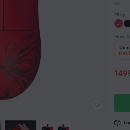
(60)
Färg:
Finns 
Dem
1199 
149
Lag