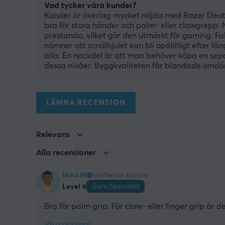
Vad tycker våra kunder?
Kunder är överlag mycket nöjda med Razer Deat
bra för stora händer och palm- eller clawgrepp. 
prestanda, vilket gör den utmärkt för gaming. F
nämner att scrollhjulet kan bli opålitligt efter l
alla. En nackdel är att man behöver köpa en separ
dessa nivåer. Byggkvaliteten får blandade omdöm
LÄMNA RECENSION
Relevans
Alla recensioner
Ilkka M
Verifierad köpare
Guru Specialist
Level 6
Bra för palm grip. För claw- eller finger grip är 
Visa original