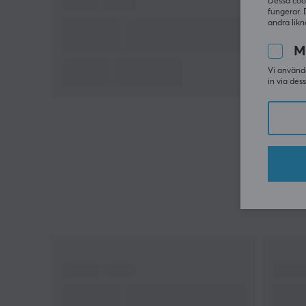
Dessa coo
fungerar. 
andra likn
M
Vi använde
in via des