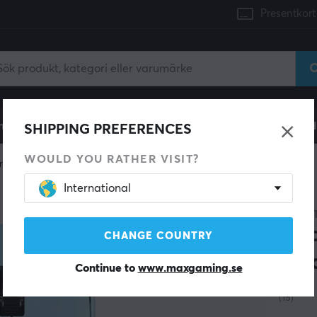
Presentkort
mingdator
Konsol
Gamingstol
Mobiltillbehör
H
SHIPPING PREFERENCES
WOULD YOU RATHER VISIT?
ngmus
Trådlösa
International
NINJU
x V
CHANGE COUNTRY
Trå
Continue to
www.maxgaming.se
(15)