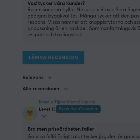
Vad tycker våra kunder?
Recensionerna hyllar Ninjutso x Vaxee Sora Super
gedigna byggkvalitet. Många tycker att den pass
respons. Vissa nämner att knappbrytarna och scr
anpassning är en nackdel. Sammanfattningsvis ä
e-sport och tävlingsspel.
LÄMNA RECENSION
Relevans
Alla recensioner
Moșoiu T
Verifierad köpare
Executive Crusader
Level 13
PC
Bra men prisvärdheten faller
Ganska felfri ärligt talat tycker jag den är gans