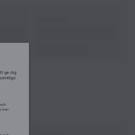
IPS
650
Encoder
TTC - 9mm
Polling Rate
4000 Hz
GARANTI
Producentens garanti
1 års garanti
MÅTT & VIKT
tt ge dig
Bredd
59 mm
samtliga
Djup
119.2 mm
Höjd
37.3 mm
Vikt
59 g
 och
ra mer