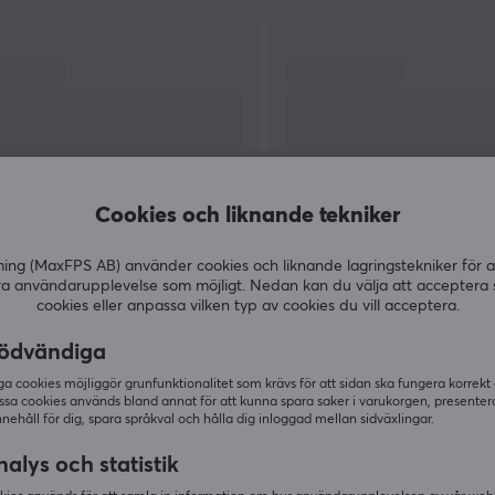
spelmöss i olika storlekar och former, alla
designade för att ge spelare den bästa
upplevelsen. Deras möss är utrustade med
högpresterande sensorer och ergonomisk
design för att säkerställa precision,
bekvämlighet och hållbarhet under långa
spelsessioner.
Cookies och liknande tekniker
g (MaxFPS AB) använder cookies och liknande lagringstekniker för a
VISA MER
ra användarupplevelse som möjligt. Nedan kan du välja att acceptera 
cookies eller anpassa vilken typ av cookies du vill acceptera.
ödvändiga
 cookies möjliggör grunfunktionalitet som krävs för att sidan ska fungera korrekt
ssa cookies används bland annat för att kunna spara saker i varukorgen, presente
Andra köpte även
nnehåll för dig, spara språkval och hålla dig inloggad mellan sidväxlingar.
alys och statistik