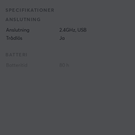
SPECIFIKATIONER
ANSLUTNING
Anslutning
2.4GHz, USB
Trådlös
Ja
BATTERI
Batteritid
80 h
EGENSKAPER
Sensormodell
PixArt PAW3950
Sensor
Optisk
Typ av brytare
Omron Opticals
DPI
50-26000 dpi
Max acceleration
50 G
Färg
Blå