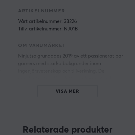
ARTIKELNUMMER
Vårt artikelnummer: 33226
Tillv. artikelnummer: NJ01B
OM VARUMÄRKET
Ninjutso
grundades 2019 av ett passionerat par
gamers med starka bakgrunder inom
n
ingenjörsvetenskap och tillverkning. De
uppskattar trådlösa, lätta spelmöss utan hål
och tillgängliga till överkomliga priser, men
VISA MER
insåg att utbudet var väldigt begränsat. Detta
e
ledde dem att ta saken i egna händer och
skapa produkter som fyllde det tomrummet på
marknaden.
Relaterade produkter
Idag erbjuder Ninjutso ett brett utbud av