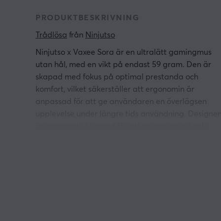
PRODUKTBESKRIVNING
Trådlösa
 från 
Ninjutso
Ninjutso x Vaxee Sora är en ultralätt gamingmus
utan hål, med en vikt på endast 59 gram. Den är
skapad med fokus på optimal prestanda och
komfort, vilket säkerställer att ergonomin är
anpassad för att ge användaren en överlägsen
upplevelse under längre tids användning. Designe
är noggrant utformad för att balansera stil och
funktionalitet.
Denna banbrytande teknik har utvecklats för att g
spelare en överlägsen spelupplevelse med extremt
låg latens och en imponerande pollingfrekvens på
upp till 4000Hz. Detta gör Sora idealisk för spelare
som är ute efter den bästa responsen och