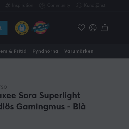
Inspiration
Community
Kundtjänst
em & Fritid
Fyndhörna
Varumärken
TSO
axee Sora Superlight
dlös Gamingmus - Blå