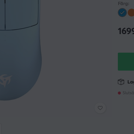
Färg:
169
Lag
Slutså