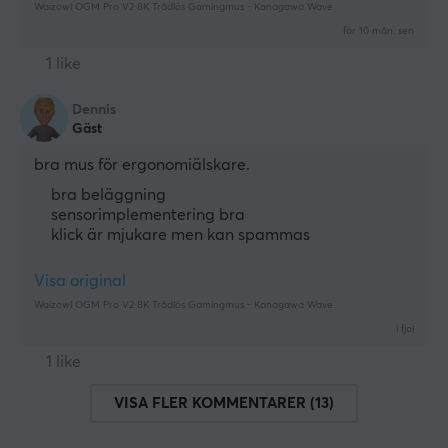
Waizowl OGM Pro V2 8K Trådlös Gamingmus - Kanagawa Wave
för 10 mån. sen
1 like
Dennis
Gäst
bra mus för ergonomiälskare.
bra beläggning
sensorimplementering bra
klick är mjukare men kan spammas
Visa original
Waizowl OGM Pro V2 8K Trådlös Gamingmus - Kanagawa Wave
i fjol
1 like
VISA FLER KOMMENTARER (13)