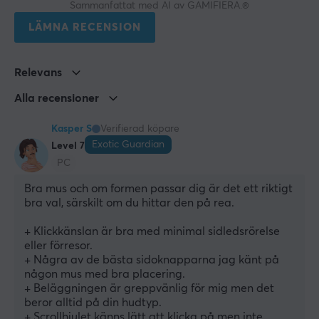
Sammanfattat med AI av GAMIFIERA.®
Batteritid
LÄMNA RECENSION
130 h
Relevans
EGENSKAPER
Alla recensioner
Sensormodell
PixArt PAW 3950
Kasper S
Verifierad köpare
Sensor
Exotic Guardian
Level 7
Optisk
PC
Bra mus och om formen passar dig är det ett riktigt 
Typ av brytare
bra val, särskilt om du hittar den på rea.
Raesha Optical Switch
+ Klickkänslan är bra med minimal sidledsrörelse 
DPI
eller förresor.
30000 dpi
+ Några av de bästa sidoknapparna jag känt på 
någon mus med bra placering.
Max acceleration
+ Beläggningen är greppvänlig för mig men det 
50 G
beror alltid på din hudtyp.
+ Scrollhjulet känns lätt att klicka på men inte 