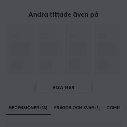
trådbunden anslutning via kabel för en stabil och
konstant uppkoppling.
Andra tittade även på
Raesha Optical Switch:
Raesha Optical-switcharna har en imponerande
livslängd på hela 70 miljoner klick, vilket gör dem till ett
utmärkt val för både gamers och arbetare som vill ha
hållbarhet. Dessa switchar erbjuder en krispig trigger
som ger tydlig feedback vid varje tryckning,
tillsammans med en snabb rebound som säkerställer
att du kan registrera nästa klick utan dröjsmål. Med sin
unika design och pålitliga prestanda är de perfekta för
att förbättra din spelupplevelse.
VISA MER
ARTIKELNUMMER
RECENSIONER (18)
FRÅGOR OCH SVAR (1)
COMMUN
Vårt artikelnummer: 36148
Tillv. artikelnummer: 6974718550857