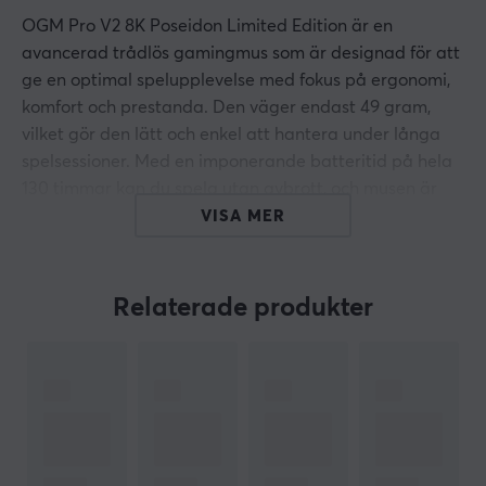
OGM Pro V2 8K Poseidon Limited Edition är en
avancerad trådlös gamingmus som är designad för att
ge en optimal spelupplevelse med fokus på ergonomi,
komfort och prestanda. Den väger endast 49 gram,
vilket gör den lätt och enkel att hantera under långa
spelsessioner. Med en imponerande batteritid på hela
130 timmar kan du spela utan avbrott, och musen är
utrustad med den senaste teknologin för att
VISA MER
säkerställa snabb och exakt respons. Perfekt för både
casual gamers och professionella spelare som kräver
det allra bästa av sin utrustning.
Relaterade produkter
Polling Rate:
8000Hz Polling Rate ger dig en ultrasnabb respons
som gör att varje rörelse registreras omedelbart, vilket
är perfekt för gamers som vill ha en konkurrensfördel.
Den medföljande dongeln gör installationen enkel och