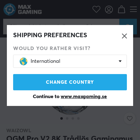
Datortillbehör
Datormus & Tillbehör
Gamingmus
Trådlösa
SHIPPING PREFERENCES
WOULD YOU RATHER VISIT?
International
CHANGE COUNTRY
Continue to
www.maxgaming.se
WAIZOWL
OGM Pro V2 8K Trådlös Gamingmus