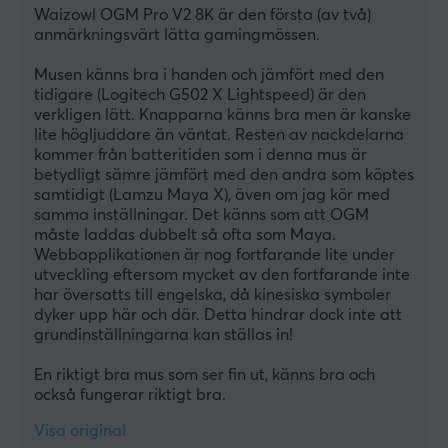
Waizowl OGM Pro V2 8K är den första (av två) 
anmärkningsvärt lätta gamingmössen.
Musen känns bra i handen och jämfört med den 
tidigare (Logitech G502 X Lightspeed) är den 
verkligen lätt. Knapparna känns bra men är kanske 
lite högljuddare än väntat. Resten av nackdelarna 
kommer från batteritiden som i denna mus är 
betydligt sämre jämfört med den andra som köptes 
samtidigt (Lamzu Maya X), även om jag kör med 
samma inställningar. Det känns som att OGM 
måste laddas dubbelt så ofta som Maya. 
Webbapplikationen är nog fortfarande lite under 
utveckling eftersom mycket av den fortfarande inte 
har översatts till engelska, då kinesiska symboler 
dyker upp här och där. Detta hindrar dock inte att 
grundinställningarna kan ställas in!
En riktigt bra mus som ser fin ut, känns bra och 
också fungerar riktigt bra.
Visa original