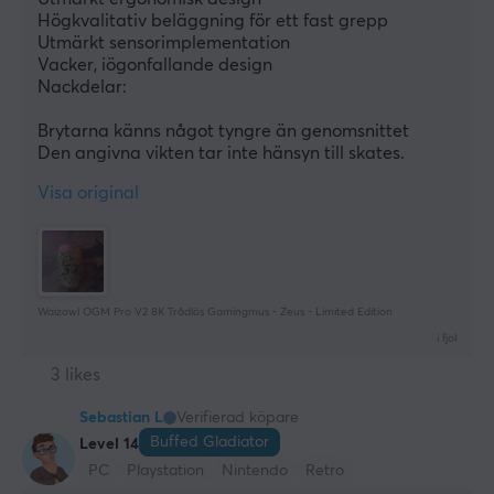
Högkvalitativ beläggning för ett fast grepp
Utmärkt sensorimplementation
Vacker, iögonfallande design
Nackdelar:
Brytarna känns något tyngre än genomsnittet
Den angivna vikten tar inte hänsyn till skates.
Visa original
Waizowl OGM Pro V2 8K Trådlös Gamingmus - Zeus - Limited Edition
i fjol
3 likes
Sebastian L
Verifierad köpare
Buffed Gladiator
Level 14
PC
Playstation
Nintendo
Retro