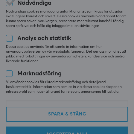
Nödvändiga
Du kan inte ändra den enfärgade glöden på 
dongeln eftersom den alltid visar den tilldelade 
Bredd
Nödvändiga cookies möjliggör grunfunktionalitet som krävs för att sidan
färgen för pollinghastigheten.
ska fungera korrekt och säkert. Dessa cookies används bland annat för att
57 mm
kunna spara saker i varukorgen, presentera mer relevant innehåll för dig,
Visa original
spara språkval och hålla dig inloggad mellan sidväxlingar.
Djup
Waizowl OGM Pro V2 8K Trådlös Gamingmus - Blue Fade
120 mm
Analys och statistik
för 5 mån. sen
Höjd
Dessa cookies används för att samla in information om hur
2 likes
användarupplevelsen av vår webbplats fungerar. Det ger oss möjlighet att
40 mm
jobba med förbättringar av användarvänligheten, kundservice och andra
liknande funktioner.
Gleb K
Verifierad köpare
Vikt
Tired Scout
Level 5
Marknadsföring
49 g
Fantastisk mus!
Vi använder cookies för riktad marknadsföring och detaljerad
Fantastisk mus! Klickljuden låter bra
besökarstatistik. Information som samlas in via dessa cookies skapar en
intresseprofil som ligger till grund för relevant annonsering till just dig.
Ljud
Glider
SPARA & STÄNG
Visa original
Waizowl OGM Pro V2 8K Trådlös Gamingmus - Typo
för 6 mån. sen