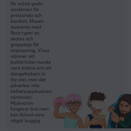
får också goda
förväntningar genom att integrera de senaste
omdömen för
teknologiska innovationerna med ett öga för stil och
prestanda och
design. Med Waizowls produkter får du en perfekt
komfort. Musen
levereras med
balans mellan modern design och effektiv prestanda,
flera typer av
vilket gör dem till ett idealiskt val för den medvetna
skates och
konsumenten. Kolla igenom Waizowl's sortimentet och
grepptejp för
ge din setup en ny stil!
anpassning. Vissa
nämner att
batteritiden kunde
SPECIFIKATIONER
vara bättre och att
dongelkabeln är
ANSLUTNING
lite stel, men det
påverkar inte
Anslutning
helhetsupplevelsen
2.4GHz, Bluetooth, USB
nämnvärt.
Mjukvaran
Trådlös
fungerar bra men
Ja
kan ibland vara
något buggig.
BATTERI