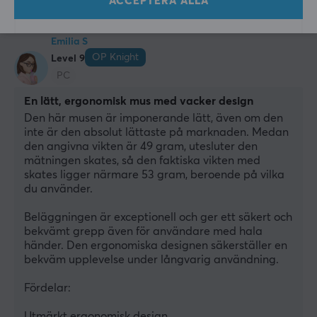
ACCEPTERA ALLA
2 likes
Emilia S
OP Knight
Level 9
PC
En lätt, ergonomisk mus med vacker design
Den här musen är imponerande lätt, även om den 
inte är den absolut lättaste på marknaden. Medan 
den angivna vikten är 49 gram, utesluter den 
mätningen skates, så den faktiska vikten med 
skates ligger närmare 53 gram, beroende på vilka 
du använder.
Beläggningen är exceptionell och ger ett säkert och 
bekvämt grepp även för användare med hala 
händer. Den ergonomiska designen säkerställer en 
bekväm upplevelse under långvarig användning.
Fördelar:
Utmärkt ergonomisk design