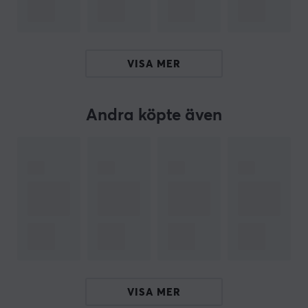
problemfri, så att du kan komma igång snabbt.
PixArt PAW 3950:
750 IPS ger dig en fantastisk precision och hastighet,
VISA MER
vilket är perfekt för spelare som kräver snabba
reaktioner. Med en acceleration på 50G kan musen
hantera även de mest intensiva rörelserna utan att
Andra köpte även
tappa kvalitet. Dessutom erbjuder den en upplösning
på 30 000 DPI, vilket ger otrolig detaljrikedom och
anpassningsförmåga. Tillsammans ger dessa
funktioner en imponerande prestanda som gör din
spelupplevelse mer responsiv och engagerande.
Tri-Mode Anslutning:
Anslut trådlöst via 2.4GHz för en snabb och pålitlig
anslutning som är är trasselfri, använd Bluetooth för
enkelhet och flexibilitet som gör det enkelt att koppla
VISA MER
upp sig mot olika enheter utan krångel, eller välj en