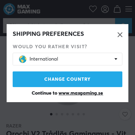
Datortillbehör
Datormus & Tillbehör
Gamingmus
Trådlösa
SPARA 38%
SHIPPING PREFERENCES
WOULD YOU RATHER VISIT?
International
CHANGE COUNTRY
Continue to
www.maxgaming.se
RAZER
Orochi V2 Trådlös Gamingmus - Vit