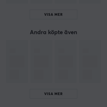
Sammanfattning
Trådlös anslutning för fri rörlighet
VISA MER
Max DPI: 18 000
Passar både gamers och professionella
Andra köpte även
användare
Upp till 1000 timmar batteritid
Ambidextrös design för vänster- och högerhänta
ARTIKELNUMMER
Vårt artikelnummer: 18747
Tillv. artikelnummer: RZ01-03730400-R3G1
OM VARUMÄRKET
VISA MER
Razer
- Den trehövdade ormen och gröna färgen eller