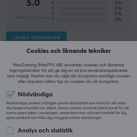
5.0
Anslutning
4
0%
3
0%
2.4GHz, Bluetooth, USB
2
0%
Baserat på 4 recensioner
1
0%
Trådlös
Ja
LÄMNA RECENSION
BATTERI
Cookies och liknande tekniker
Batteritid
Relevans
1000 h
MaxGaming (MaxFPS AB) använder cookies och liknande
Alla recensioner
lagringstekniker för att ge dig en så bra användarupplevelse
som möjligt. Nedan kan du välja att acceptera samtliga cookies
EGENSKAPER
eller anpassa vilken typ av cookies du vill acceptera.
Aviâja S
Verifierad köpare
Sazzy Guardian
Level 7
Sensormodell
Nödvändiga
PC
Razer 5G
Nödvändiga cookies möjliggör grunfunktionalitet som krävs för att sidan
Liten mus för en liten hand
ska fungera korrekt och säkert. Dessa cookies används bland annat för att
Sensor
kunna spara saker i varukorgen, presentera mer relevant innehåll för dig,
Perfekt storlek för mina små händer. Bra batteritid.
Optisk
spara språkval och hålla dig inloggad mellan sidväxlingar.
Bra för små händer
DPI
Analys och statistik
18000 dpi