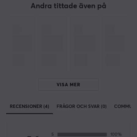
Chorma-belysning är något nästan alla gamers känner
Andra tittade även på
igen. Razer är en av de mest välkända varumärkena
inom gaming och det är inget som går oförtjänt. Dom
långa historik av innovativa produkter som lyft
branschen och vunnit otaliga priser genom åren
bevisar dom gång på gång varför dom hör till toppen.
Razer en av de bredaste sortiment av
gamingprodukter i världen med nästan minst en
produkt i varje segment. Med deras stora maskineri så
har dom möjlighet att forska, utveckla och producera
produkter till superb kvalité. Om du letar efter en
VISA MER
produkt som inte sviker när det gäller, då är Razer
något för dig.
RECENSIONER (4)
FRÅGOR OCH SVAR (0)
COMMUNI
SPECIFIKATIONER
ANSLUTNING
5
100%