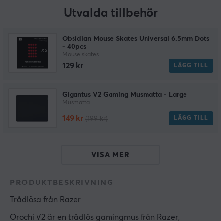
Utvalda tillbehör
Obsidian Mouse Skates Universal 6.5mm Dots
- 40pcs
Mouse skates
129 kr
LÄGG TILL
Gigantus V2 Gaming Musmatta - Large
Musmatta
149 kr
LÄGG TILL
(199 kr)
VISA MER
PRODUKTBESKRIVNING
Trådlösa
 från 
Razer
Orochi V2 är en trådlös gamingmus från Razer,