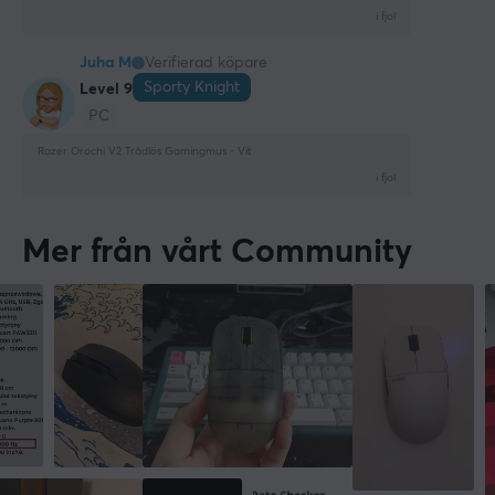
i fjol
MÅTT & VIKT
Juha M
Verifierad köpare
Bredd
Sporty Knight
Level 9
62.6 mm
PC
Djup
Razer Orochi V2 Trådlös Gamingmus - Vit
108 mm
i fjol
Höjd
38.5 mm
Mer från vårt Community