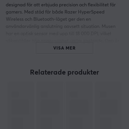
designad för att erbjuda precision och flexibilitet för
gamers. Med stöd för både Razer HyperSpeed
Wireless och Bluetooth-läget ger den en
användarvänlig anslutning oavsett situation. Musen
har en optisk sensor med upp till 18 000 DPI, vilket
säkerställer hög noggrannhet under spelande. Den är
lämplig för både gaming och arbete på språng.
VISA MER
Orochi V2 är byggd med en lättviktig design, vilket gör
den lätt att hantera och transportera. Musen har en
Relaterade produkter
batteritid på upp till 1000 timmar, vilket innebär att
den kan användas under lång tid utan behov av byte
av batterier. Dimensionerna är 62.6 mm bred, 108 mm
djup och 38.5 mm hög. Orochi V2 har 6 knappar och
ambidextrös design, vilket gör den lämplig för både
vänster- och högerhänta användare. Den ansluts via
USB, Bluetooth och 2.4 GHz för större flexibilitet.