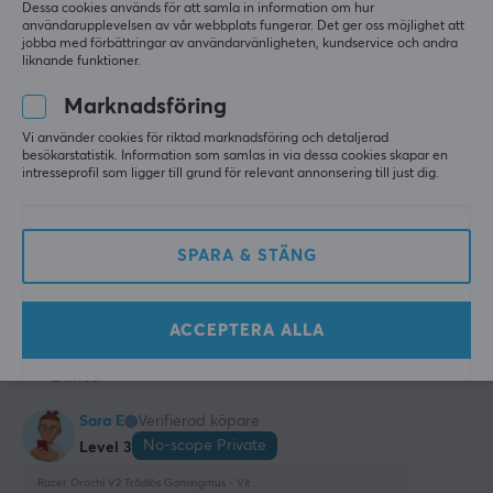
Visa original
Dessa cookies används för att samla in information om hur
användarupplevelsen av vår webbplats fungerar. Det ger oss möjlighet att
Max acceleration
jobba med förbättringar av användarvänligheten, kundservice och andra
liknande funktioner.
40 G
Marknadsföring
Antal knappar
Razer Orochi V2 Trådlös Gamingmus - Svart
6
Vi använder cookies för riktad marknadsföring och detaljerad
i fjol
besökarstatistik. Information som samlas in via dessa cookies skapar en
Ambidextriös
intresseprofil som ligger till grund för relevant annonsering till just dig.
3 likes
Ja
linus j
Verifierad köpare
Scrollhjul
Buffed Private
SPARA & STÄNG
Level 3
Ja
jävligt bra mus med fett bra batteri tid i
Färg
Razer Orochi V2 Trådlös Gamingmus - Svart
ACCEPTERA ALLA
Vit
i fjol
2 likes
GARANTI
Sara E
Verifierad köpare
Producentens garanti
No-scope Private
Level 3
2 års garanti
Razer Orochi V2 Trådlös Gamingmus - Vit