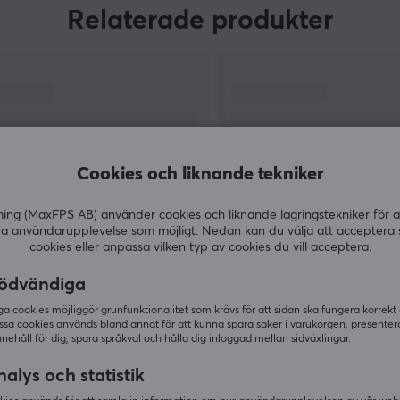
Relaterade produkter
Razer en av de bredaste sortiment av
av
gamingprodukter i världen med nästan minst en
produkt i varje segment. Med deras stora
maskineri så har dom möjlighet att forska,
utveckla och producera produkter till superb
kvalité. Om du letar efter en produkt som inte
sviker när det gäller, då är Razer något för dig.
Cookies och liknande tekniker
g (MaxFPS AB) använder cookies och liknande lagringstekniker för a
ra användarupplevelse som möjligt. Nedan kan du välja att acceptera 
cookies eller anpassa vilken typ av cookies du vill acceptera.
VISA MER
ödvändiga
 cookies möjliggör grunfunktionalitet som krävs för att sidan ska fungera korrekt
ssa cookies används bland annat för att kunna spara saker i varukorgen, presente
nnehåll för dig, spara språkval och hålla dig inloggad mellan sidväxlingar.
Andra köpte även
alys och statistik