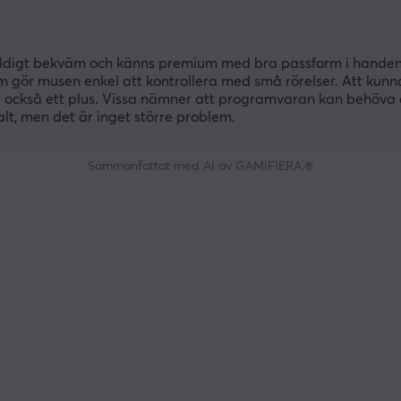
 väldigt bekväm och känns premium med bra passform i handen
m gör musen enkel att kontrollera med små rörelser. Att kunn
också ett plus. Vissa nämner att programvaran kan behöva
alt, men det är inget större problem.
Sammanfattat med AI av GAMIFIERA.®