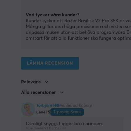
Vad tycker våra kunder?
Kunder tycker att Razer Basilisk V3 Pro 35K är
Många gillar den höga precisionen och vikten so
anpassa musen utan att behöva programvara är 
omstart för att alla funktioner ska fungera optim
LÄMNA RECENSION
Relevans
Alla recensioner
Torbjörn H
Verifierad köpare
T-posing Scout
Level 5
Otroligt snygg. Ligger bra i handen.
Razer Basilisk V3 Pro 35K - Vit