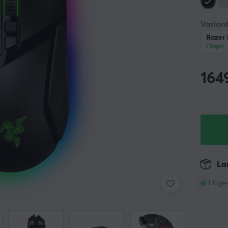
Variant
Razer 
I lager
164
Lag
I lage