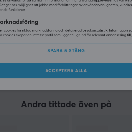
kies används för att samla in information om hur användarupplevelsen av vår web
Det ger oss möjlighet att jobba med förbättringar av användarvänligheten, kundse
ande funktioner.
arknadsföring
r cookies för riktad marknadsföring och detaljerad besökarstatistik. Information 
sa cookies skapar en intresseprofil som ligger till grund för relevant annonsering till 
SPARA & STÄNG
VISA MER
ACCEPTERA ALLA
Andra tittade även på