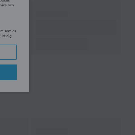
Kabellängd
1.8 meter
bplats
rvice och
Bredd
75.4 mm
Djup
130 mm
Höjd
42.5 mm
som samlas
Vikt
112 g
just dig.