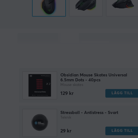
Obsidian Mouse Skates Universal
6.5mm Dots - 40pcs
Mouse skates
129 kr
LÄGG TILL
Stressboll - Antistress - Svart
Teknik
29 kr
LÄGG TILL