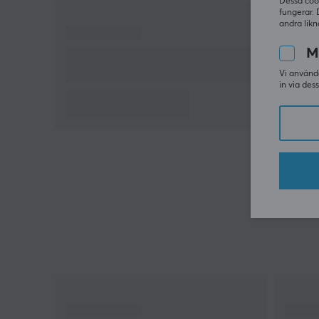
Dessa coo
fungerar. 
andra likn
M
Vi använde
in via des