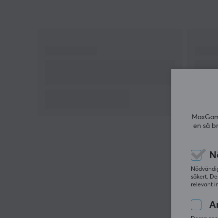
Razer HyperScroll Tilt Wheel har ett 4-vägs rullhjul
med tre lägen, vilket ger möjlighet till anpassning 
spelupplevelsen. Med stöd för en polling rate på
upp till 8000Hz och en maximal acceleration på
70G, är musen anpassad för snabba rörelser och
reaktioner. Den har också 11 programmerbara
knappar för ökad funktionalitet och
användarvänlighet.
MaxGamin
Sammanfattning
en så b
Focus Pro 35K Optical Sensor
Max DPI: 35000
N
Trådlös och kabelbunden användning
Nödvändiga
Razer HyperScroll Tilt Wheel för anpassning
säkert. De
relevant i
11 programmerbara knappar
An