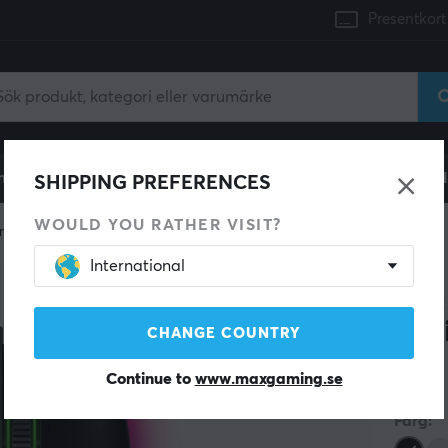
Presentkort
mingdator
Konsol
Gamingstol
Mobiltillbehör
H
SHIPPING PREFERENCES
WOULD YOU RATHER VISIT?
ngmus
Trådlösa
International
RAZER
Basi
CHANGE COUNTRY
Continue to
www.maxgaming.se
(8)
Färg: