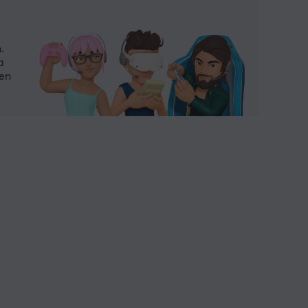
.
a
 en