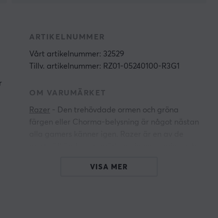
ARTIKELNUMMER
Vårt artikelnummer: 32529
Tillv. artikelnummer: RZ01-05240100-R3G1
r
OM VARUMÄRKET
Razer
- Den trehövdade ormen och gröna
färgen eller Chorma-belysning är något nästan
alla gamers känner igen. Razer är en av de
mest välkända varumärkena inom gaming och
det är inget som går oförtjänt. Dom långa
VISA MER
historik av innovativa produkter som lyft
branschen och vunnit otaliga priser genom åren
bevisar dom gång på gång varför dom hör till
k
toppen.