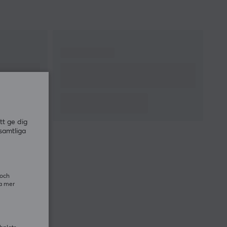
Typ av brytare
Optical Mouse
Switches Gen-3
DPI
35000 dpi
Max acceleration
70 G
Antal knappar
11
Ambidextriös
Nej
Belysning
Ja, RGB
Scrollhjul
Ja
Färg
Svart
tt ge dig
IPS
750
samtliga
Polling Rate
1000 Hz, 8000* Hz
GARANTI
 och
Producentens garanti
2 års garanti
ra mer
MÅTT & VIKT