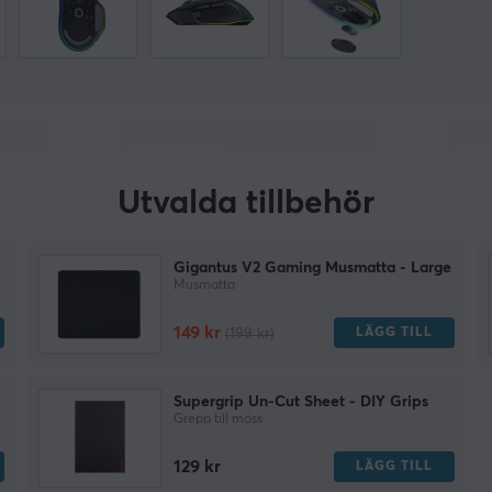
Utvalda tillbehör
Gigantus V2 Gaming Musmatta - Large
Musmatta
149 kr
LÄGG TILL
(199 kr)
Supergrip Un-Cut Sheet - DIY Grips
Grepp till möss
129 kr
LÄGG TILL