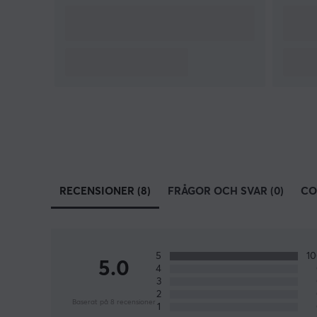
RECENSIONER (8)
FRÅGOR OCH SVAR (0)
CO
5
1
5.0
4
3
2
Baserat på 8 recensioner
1