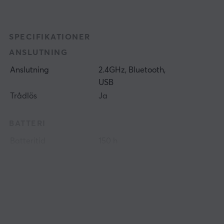
SPECIFIKATIONER
ANSLUTNING
Anslutning
2.4GHz, Bluetooth,
USB
Trådlös
Ja
BATTERI
Batteritid
150 h
EGENSKAPER
Sensormodell
Focus Pro 35K Optical
Sensor Gen-2
Sensor
Optisk