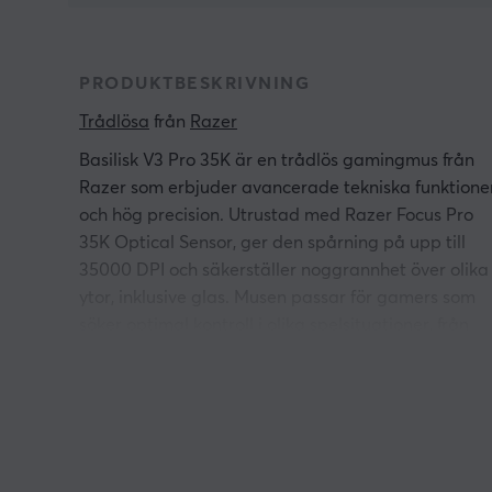
PRODUKTBESKRIVNING
Trådlösa
 från 
Razer
Basilisk V3 Pro 35K är en trådlös gamingmus från
Razer som erbjuder avancerade tekniska funktione
och hög precision. Utrustad med Razer Focus Pro
35K Optical Sensor, ger den spårning på upp till
35000 DPI och säkerställer noggrannhet över olika
ytor, inklusive glas. Musen passar för gamers som
söker optimal kontroll i olika spelsituationer, från
konkurrenskraftiga turneringar till djupgående
äventyr.
Byggd med Razer Optical Mouse Switches Gen-3
erbjuder den snabb respons och hållbarhet idealis
för intensiva spelsessioner. Den konfigurerbara