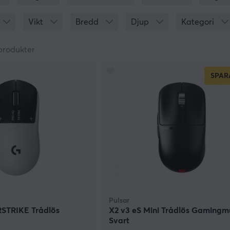
llbaka. Men å andra sidan varför skulle man vilja gå tillbaka
a.
Vikt
Bredd
Djup
Kategori
produkter
SPAR
Pulsar
STRIKE Trådlös
X2 v3 eS Mini Trådlös Gamingm
Svart