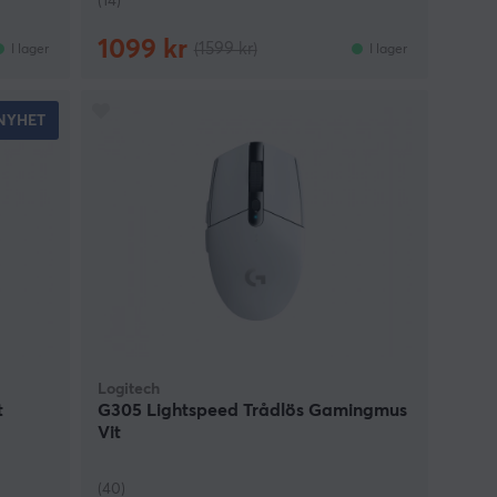
(14)
1099 kr
(1599 kr)
I lager
I lager
NYHET
Logitech
t
G305 Lightspeed Trådlös Gamingmus
Vit
(40)