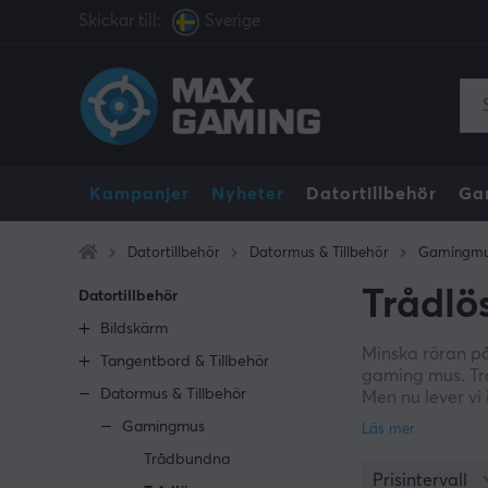
Skickar till:
Sverige
Kampanjer
Nyheter
Datortillbehör
Ga
Datortillbehör
Datormus & Tillbehör
Gamingm
Trådl
Datortillbehör
Bildskärm
Minska röran på 
Tangentbord & Tillbehör
gaming mus. Trå
Datormus & Tillbehör
Men nu lever vi 
hänger trådlös
Gamingmus
Trådbundna
Vi har samlat p
Prisintervall
Viper och SteelS