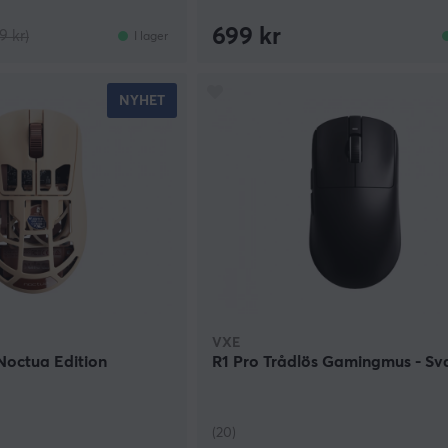
699 kr
9 kr)
I lager
NYHET
VXE
Noctua Edition
R1 Pro Trådlös Gamingmus - Sv
(20)