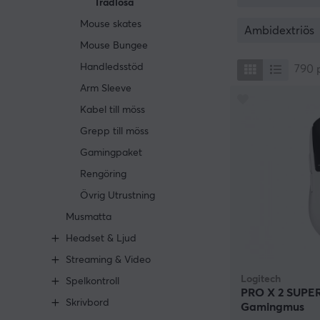
Trådlösa
svårt att gå ti
Mouse skates
titta inte tillbak
Ambidextriös
Mouse Bungee
Handledsstöd
790
Arm Sleeve
Kabel till möss
Grepp till möss
Gamingpaket
Rengöring
Övrig Utrustning
Musmatta
Headset & Ljud
Streaming & Video
Logitech
Spelkontroll
PRO X 2 SUPER
Skrivbord
Gamingmus