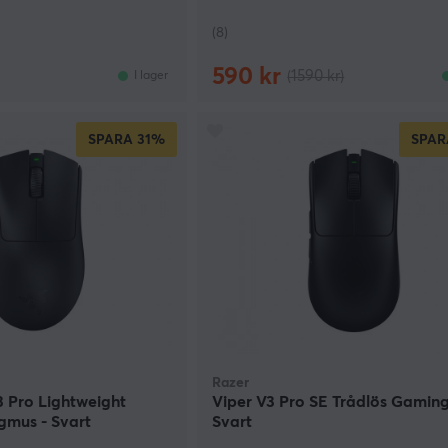
(8)
590 kr
(1590 kr)
I lager
SPARA
31%
SPAR
Razer
 Pro Lightweight
Viper V3 Pro SE Trådlös Gamin
gmus - Svart
Svart