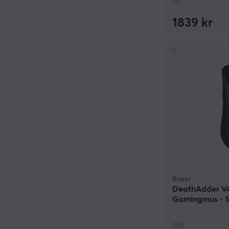
(0)
1839 kr
Razer
DeathAdder V4
Gamingmus - S
(35)