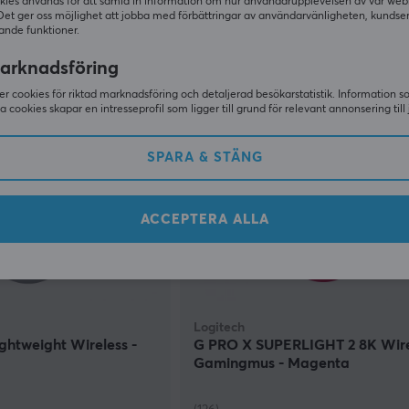
kies används för att samla in information om hur användarupplevelsen av vår web
(104)
Det ger oss möjlighet att jobba med förbättringar av användarvänligheten, kundse
ande funktioner.
1399 kr
(1799 kr)
I lager
arknadsföring
r cookies för riktad marknadsföring och detaljerad besökarstatistik. Information 
NYHET
sa cookies skapar en intresseprofil som ligger till grund för relevant annonsering till 
SPARA & STÄNG
ACCEPTERA ALLA
Logitech
ightweight Wireless -
G PRO X SUPERLIGHT 2 8K Wire
Gamingmus - Magenta