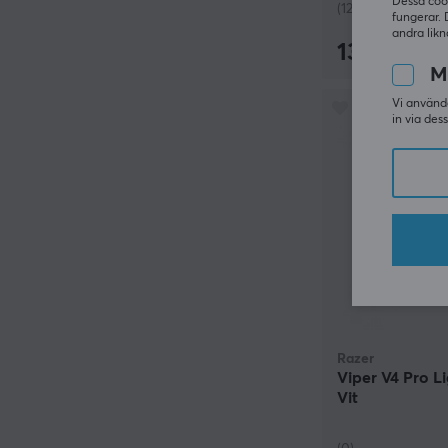
Dessa coo
(126)
fungerar. 
andra likn
1349 kr
M
Vi använde
in via des
Razer
Viper V4 Pro L
Vit