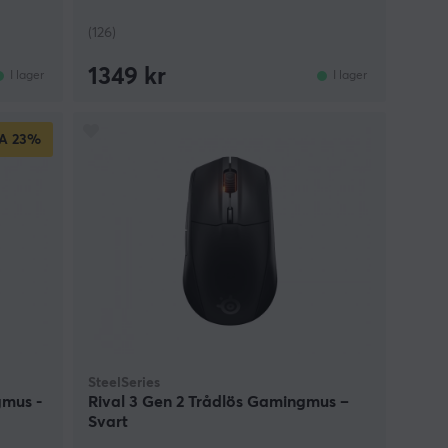
(126)
1349 kr
I lager
I lager
A
23%
SteelSeries
gmus -
Rival 3 Gen 2 Trådlös Gamingmus –
Svart