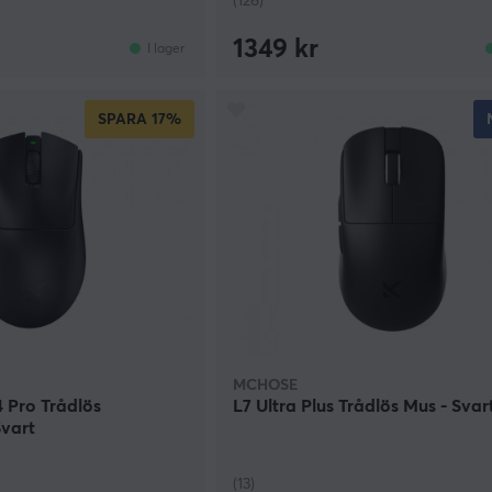
(126)
1349 kr
I lager
SPARA
17%
MCHOSE
 Pro Trådlös
L7 Ultra Plus Trådlös Mus - Svar
vart
(13)