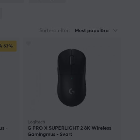
? Klicka hem en trådlös gaming mouse hos oss och
Sortera efter:
Mest populära
A
63%
Logitech
us -
G PRO X SUPERLIGHT 2 8K Wireless
Gamingmus - Svart