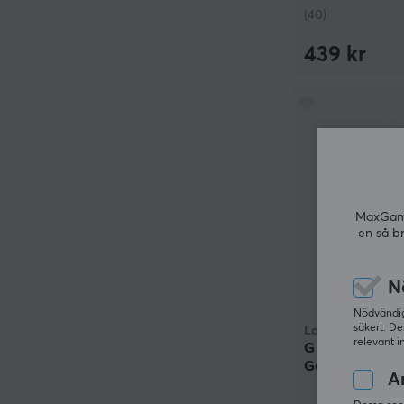
(40)
439 kr
MaxGamin
en så b
N
Nödvändiga
säkert. De
Logitech
relevant i
G PRO X SUPER
Gamingmus - V
An