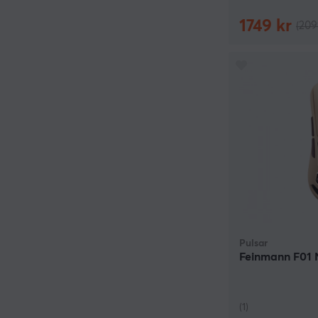
1749 kr
(209
Pulsar
Feinmann F01 
(1)