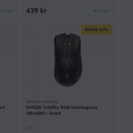
439 kr
I lager
I lager
SPARA
43%
Deltaco Gaming
art
DM220 Trådlös RGB Gamingmus
Ultralätt - Svart
(37)