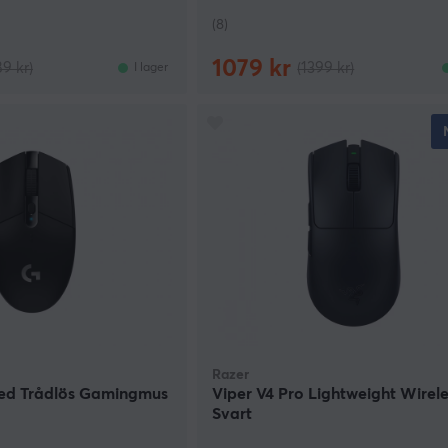
(8)
1079 kr
89 kr)
(1399 kr)
I lager
Razer
ed Trådlös Gamingmus
Viper V4 Pro Lightweight Wirele
Svart