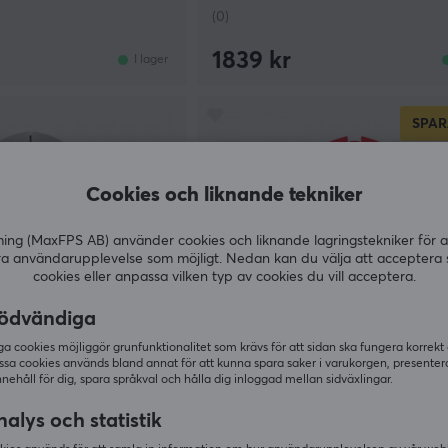
(0)
1839 kr
I lager
SPAR
Cookies och liknande tekniker
g (MaxFPS AB) använder cookies och liknande lagringstekniker för a
ra användarupplevelse som möjligt. Nedan kan du välja att acceptera 
cookies eller anpassa vilken typ av cookies du vill acceptera.
ödvändiga
 cookies möjliggör grunfunktionalitet som krävs för att sidan ska fungera korrekt
ssa cookies används bland annat för att kunna spara saker i varukorgen, presente
Razer
nnehåll för dig, spara språkval och hålla dig inloggad mellan sidväxlingar.
LIGHT 2 8K Wireless
Viper V3 Pro Lightweight Wirele
it
Faker Edition
alys och statistik