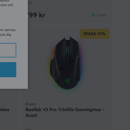
bplats
(34)
rvice och
799 kr
I lager
I lager
som samlas
SPARA
31%
just dig.
Razer
less
Basilisk V3 Pro Trådlös Gamingmus -
Svart