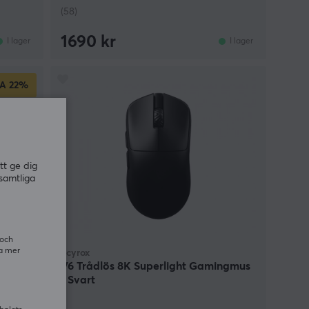
(58)
1690 kr
I lager
I lager
A
22%
tt ge dig
samtliga
 och
ra mer
Scyrox
ss -
V6 Trådlös 8K Superlight Gamingmus
- Svart