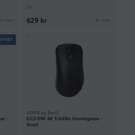
(11)
629 kr
I lager
I lager
NYHET
ZOWIE by BenQ
ss -
EC2-DW 4K Trådlös Gamingmus -
Svart