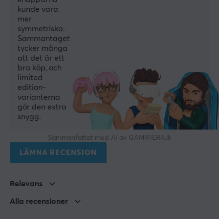
32-bit Nordic MCU
kunde vara
mer
GARANTI
symmetriska.
Sammantaget
Producentens garanti
tycker många
2 års garanti
att det är ett
bra köp, och
limited
MÅTT & VIKT
edition-
varianterna
Bredd
gör den extra
62 mm
snygg.
Djup
Sammanfattat med AI av GAMIFIERA.®
115.6 mm
LÄMNA RECENSION
Höjd
38 mm
Relevans
Vikt
Alla recensioner
52 g