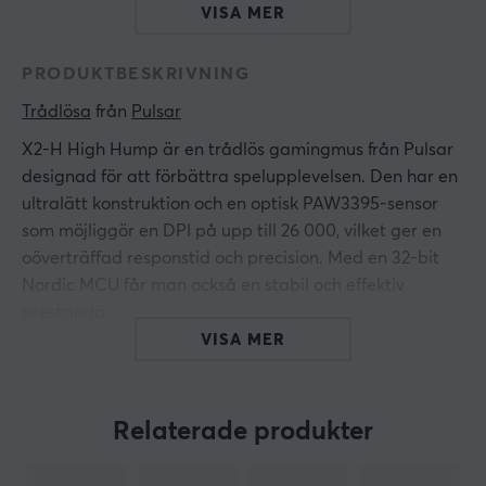
VISA MER
PRODUKTBESKRIVNING
Trådlösa
 från 
Pulsar
X2-H High Hump är en trådlös gamingmus från Pulsar
designad för att förbättra spelupplevelsen. Den har en
ultralätt konstruktion och en optisk PAW3395-sensor
som möjliggör en DPI på upp till 26 000, vilket ger en
oöverträffad responstid och precision. Med en 32-bit
Nordic MCU får man också en stabil och effektiv
prestanda.
VISA MER
Musens design inkluderar en högre hump och en
smalare midja jämfört med den tidigare X2-modellen.
Detta möjliggör ökad stabilitet för spelare med ett
Relaterade produkter
aggressivt klor-grip samt extra stöd för handflatan
under längre spelsessioner. Anslutningen via 2,4 GHz-