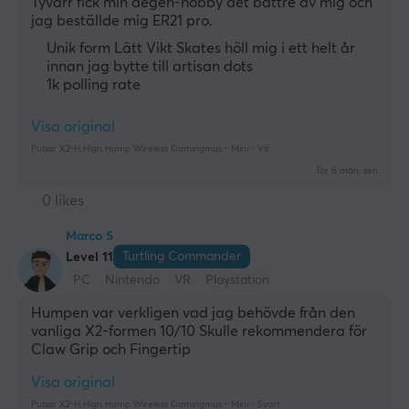
Tyvärr fick min degen-hobby det bättre av mig och 
jag beställde mig ER21 pro.
Unik form Lätt Vikt Skates höll mig i ett helt år
innan jag bytte till artisan dots
1k polling rate
Visa original
Pulsar X2-H High Hump Wireless Gamingmus - Mini - Vit
för 6 mån. sen
0 likes
Marco S
Turtling Commander
Level 11
PC
Nintendo
VR
Playstation
Humpen var verkligen vad jag behövde från den 
vanliga X2-formen 10/10 Skulle rekommendera för 
Claw Grip och Fingertip
Visa original
Pulsar X2-H High Hump Wireless Gamingmus - Mini - Svart