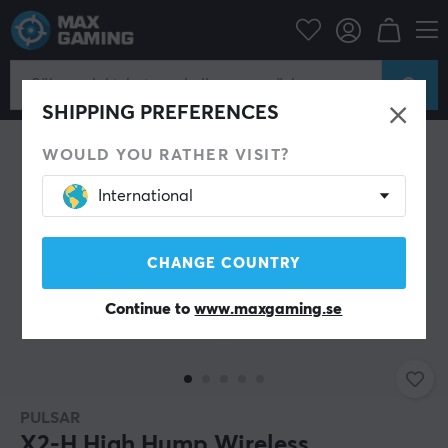
Datortillbehör
Datormus & Tillbehör
Gamingmus
Trådlösa
SPARA 50%
SHIPPING PREFERENCES
WOULD YOU RATHER VISIT?
International
CHANGE COUNTRY
Continue to
www.maxgaming.se
PULSAR
X2-H High Hump Wireless