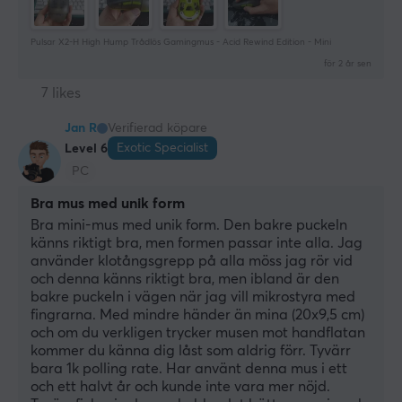
Pulsar X2-H High Hump Trådlös Gamingmus - Acid Rewind Edition - Mini
för 2 år sen
7 likes
Jan R
Verifierad köpare
Exotic Specialist
Level 6
PC
Bra mus med unik form
Bra mini-mus med unik form. Den bakre puckeln 
känns riktigt bra, men formen passar inte alla. Jag 
använder klotångsgrepp på alla möss jag rör vid 
och denna känns riktigt bra, men ibland är den 
bakre puckeln i vägen när jag vill mikrostyra med 
fingrarna. Med mindre händer än mina (20x9,5 cm) 
och om du verkligen trycker musen mot handflatan 
kommer du känna dig låst som aldrig förr. Tyvärr 
bara 1k polling rate. Har använt denna mus i ett 
och ett halvt år och kunde inte vara mer nöjd. 