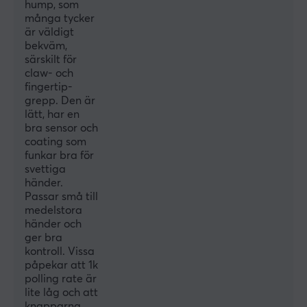
hump, som
26000 dpi
många tycker
är väldigt
Max acceleration
bekväm,
50 G
särskilt för
claw- och
Scrollhjul
fingertip-
Ja
grepp. Den är
lätt, har en
Färg
bra sensor och
Vit
coating som
funkar bra för
IPS
svettiga
650
händer.
Passar små till
Encoder
medelstora
Pulsar Blue
händer och
ger bra
Polling Rate
kontroll. Vissa
påpekar att 1k
1000 Hz
polling rate är
MCU
lite låg och att
knapparna