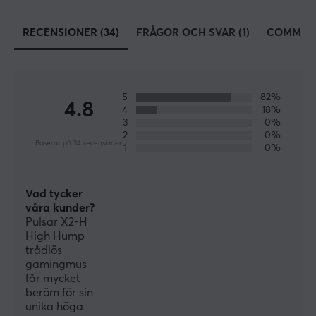
SPECIFIKATIONER
ANSLUTNING
RECENSIONER (34)
FRÅGOR OCH SVAR (1)
COMMUN
Anslutning
2.4GHz, USB
Trådlös
5
82%
4.8
4
18%
Ja
3
0%
2
0%
Baserat på 34 recensioner
1
0%
EGENSKAPER
Sensormodell
Vad tycker
PAW3395
våra kunder?
Pulsar X2-H
Sensor
High Hump
Optisk
trådlös
gamingmus
Typ av brytare
får mycket
Optical
beröm för sin
unika höga
DPI