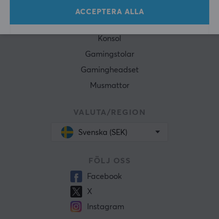
Gamingmöss
ACCEPTERA ALLA
Tangentbord
Konsol
Gamingstolar
Gamingheadset
Musmattor
VALUTA/REGION
Svenska (SEK)
FÖLJ OSS
Facebook
X
Instagram