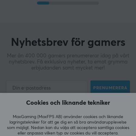
Nyhetsbrev för gamers
Mer än 400 000 gamers prenumererar idag på vårt
nyhetsbrev. Få exklusiva nyheter, ta emot grymma
erbjudanden samt mycket mer!
PRENUMERERA
Cookies och liknande tekniker
MaxGaming (MaxFPS AB) använder cookies och liknande
lagringstekniker för att ge dig en så bra användarupplevelse
KUNDSERVICE
som möjligt. Nedan kan du välja att acceptera samtliga cookies
eller anpassa vilken typ av cookies du vill acceptera.
Kundtjänst