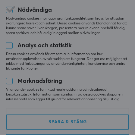
Frågor & svar
Nödvändiga
Köpvillkor
Nödvändiga cookies möjliggör grunfunktionalitet som krävs för att sidan
ska fungera korrekt och säkert. Dessa cookies används bland annat för att
Ångra köp
kunna spara saker i varukorgen, presentera mer relevant innehåll för dig,
spara språkval och hålla dig inloggad mellan sidväxlingar.
MAXGAMING
Analys och statistik
Cookies
Dessa cookies används för att samla in information om hur
användarupplevelsen av vår webbplats fungerar. Det ger oss möjlighet att
Lediga tjänster
jobba med förbättringar av användarvänligheten, kundservice och andra
liknande funktioner.
Om oss
Marknadsföring
Betalsätt
Vi använder cookies för riktad marknadsföring och detaljerad
Dataskyddspolicy
besökarstatistik. Information som samlas in via dessa cookies skapar en
intresseprofil som ligger till grund för relevant annonsering till just dig.
Trygg e-handel
Presentkort
SPARA & STÄNG
POPULÄRA KATEGORIER