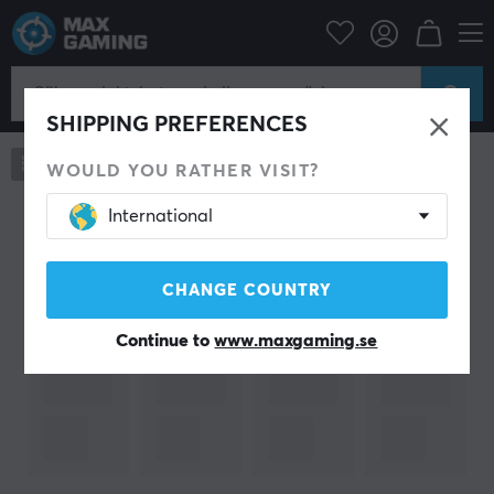
UBTECH
UBTECH
SHIPPING PREFERENCES
0
produkter
WOULD YOU RATHER VISIT?
International
Senast visat
CHANGE COUNTRY
Continue to
www.maxgaming.se