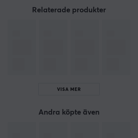
Relaterade produkter
SPARAR PLATS
Den kompakta storleken och platta profilen innebär att
LOCUST tar upp extremt lite plats och kan vara
uppkopplad till din dator eller laptop utan problem.
Den kan lätt få plats i vilken väska eller ryggsäck som
helst.
Kabeln är på den optimala längden på 60 cm. Enheten
är väldig händig och kan vara kopplad oberoende på
vart USB-portarna befinner sig på datorn och
laptopen.
VISA MER
ARTIKELNUMMER
Andra köpte även
Vårt artikelnummer: 12820
Tillv. artikelnummer: NHU-0647