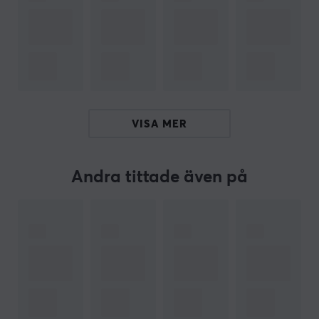
OM VARUMÄRKET
Naturligt född teknik från
Natec
- Tillverkaren av
datortillbehör
och konsumentelektronik vill att deras
produkter ska ha en positiv inverkan på sina
användare. Deras fokus ligger på att tillhandahålla
tillbehör med avancerad teknik som möter deras
användare förväntningar och underlättar deras
VISA MER
vardagliga liv.
Hos oss hittar du elektroniska tillbehör från NATEC som
Andra tittade även på
gör vardagen lite lättare. Det kan vara så enkelt som
olika
USB-hubbar
eller universala laddare till
laptops
.
Alla produkter från NATEC är tillverkade med kunden i
huvudfokus för att du som användare ska bli nöjd.
SPECIFIKATIONER
EGENSKAPER