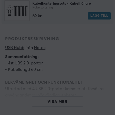
Kabelhanteringssats - Kabelhållare
Kabelsortering
69 kr
LÄGG TILL
PRODUKTBESKRIVNING
USB Hubb
 från 
Natec
Sammanfattning:
- 4st UBS 2.0-portar
- Kabellängd 60 cm
BEKVÄMLIGHET OCH FUNKTIONALITET
Utrustad med 4 USB 2.0-portar kommer att försäkra
användandet av nödvändiga enheter.
Den maximala överföringshastigheten på enheten är
VISA MER
480 Mb/s. Produkten är även iögonfallande tack vare
den klassiska svartskuggade designen.