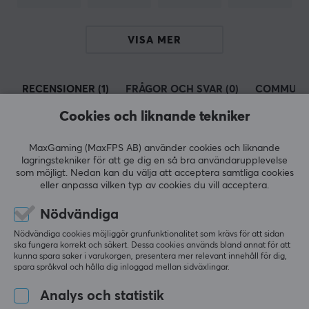
Färg
Svart
VISA MER
GARANTI
RECENSIONER (1)
FRÅGOR OCH SVAR (0)
COMMUNI
Producentens garanti
1 års garanti
Cookies och liknande tekniker
MaxGaming (MaxFPS AB) använder cookies och liknande
5
0%
4.0
lagringstekniker för att ge dig en så bra användarupplevelse
4
100%
som möjligt. Nedan kan du välja att acceptera samtliga cookies
3
0%
eller anpassa vilken typ av cookies du vill acceptera.
2
0%
Baserat på 1 recension
1
0%
Nödvändiga
Nödvändiga cookies möjliggör grunfunktionalitet som krävs för att sidan
LÄMNA RECENSION
ska fungera korrekt och säkert. Dessa cookies används bland annat för att
kunna spara saker i varukorgen, presentera mer relevant innehåll för dig,
spara språkval och hålla dig inloggad mellan sidväxlingar.
Relevans
Analys och statistik