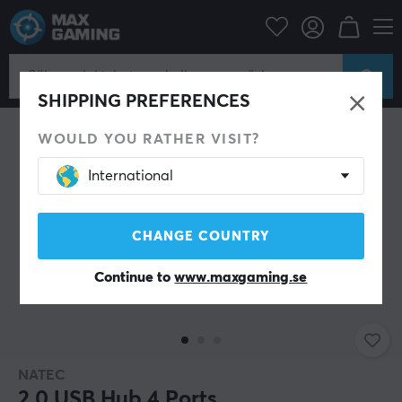
Datortillbehör
Datakablar & adaptrar
USB Hubb
SHIPPING PREFERENCES
WOULD YOU RATHER VISIT?
International
CHANGE COUNTRY
Continue to
www.maxgaming.se
NATEC
2.0 USB Hub 4 Ports