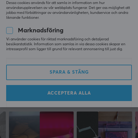
Alla recensioner
Dessa cookies används för att samla in information om hur
användarupplevelsen av vår webbplats fungerar. Det ger oss möjlighet att
jobba med förbättringar av användarvänligheten, kundservice och andra
Nils Fredrik P
Verifierad köpare
liknande funktioner.
Sporty Champion
Level 12
Marknadsföring
PC
Vi använder cookies för riktad marknadsföring och detaljerad
Funkar som den ska
besökarstatistik. Information som samlas in via dessa cookies skapar en
Funkar som den ska
intresseprofil som ligger till grund för relevant annonsering till just dig.
Lätt och billig
Plastig
Natec 2.0 USB Hub 4 Ports
SPARA & STÄNG
i fjol
1 like
ACCEPTERA ALLA
Mer från vårt Community