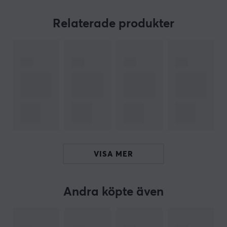
Kabeln är tillverkad av tennbelagd syrefri koppar, vilket
förbättrar ledningsförmågan och hållbarheten. Dess
Relaterade produkter
konstruktion med flera interna avskärmningsskikt
garanterar stabil och pålitlig överföring. Den smarta
LED-displayen ger information om laddningsstatus och
säkerställer att användaren alltid kan övervaka
processen. Med en böjlighet som testats över 30 000
gånger är kabeln både flexibel och hållbar. Observera
att den inte kan överföra ljud och video.
Sammanfattning
Snabbladdning och dataöverföring
VISA MER
100W max uteffekt
Universell användning för USB-C-enheter
Andra köpte även
Stöd för PD3.0/QC4.0/FCP
Material med tennbelagd koppar och flera
avskärmningsskikt