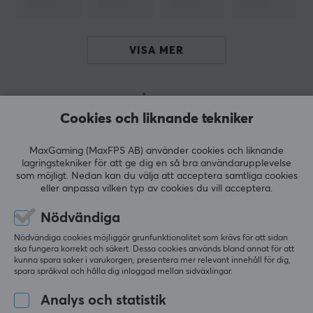
användarvänliga produkter som är designade med
omsorg och precision. Med fokus på detaljer och
kvalitet i varje produkt, erbjuder Ugreen enastående
VISA MER
lösningar för att möta behoven hos användare runt om
i världen.
RECENSIONER (1)
FRÅGOR OCH SVAR (0)
COMMUNI
Cookies och liknande tekniker
SPECIFIKATIONER
ANSLUTNING
MaxGaming (MaxFPS AB) använder cookies och liknande
lagringstekniker för att ge dig en så bra användarupplevelse
5
100%
5.0
Anslutning från
som möjligt. Nedan kan du välja att acceptera samtliga cookies
4
0%
eller anpassa vilken typ av cookies du vill acceptera.
3
0%
USB-C (Hane)
2
0%
Baserat på 1 recension
1
0%
Nödvändiga
Anslutning till
USB-C (Hane)
Nödvändiga cookies möjliggör grunfunktionalitet som krävs för att sidan
ska fungera korrekt och säkert. Dessa cookies används bland annat för att
LÄMNA RECENSION
kunna spara saker i varukorgen, presentera mer relevant innehåll för dig,
spara språkval och hålla dig inloggad mellan sidväxlingar.
EGENSKAPER
Överföringshastighet
Analys och statistik
Relevans