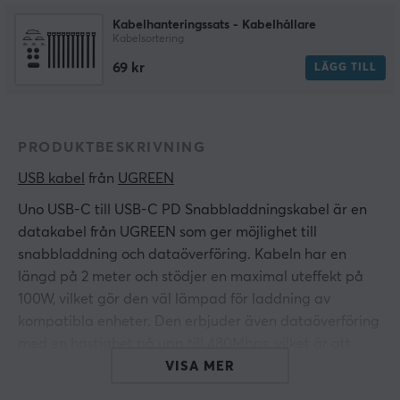
Kabelhanteringssats - Kabelhållare
Kabelsortering
69 kr
LÄGG TILL
PRODUKTBESKRIVNING
USB kabel
 från 
UGREEN
Uno USB-C till USB-C PD Snabbladdningskabel är en
datakabel från UGREEN som ger möjlighet till
snabbladdning och dataöverföring. Kabeln har en
längd på 2 meter och stödjer en maximal uteffekt på
100W, vilket gör den väl lämpad för laddning av
kompatibla enheter. Den erbjuder även dataöverföring
med en hastighet på upp till 480Mbps, vilket är att
betrakta som USB 2.0-standard.
VISA MER