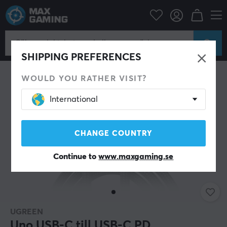
Datortillbehör
Datakablar & adaptrar
USB kabel
SHIPPING PREFERENCES
WOULD YOU RATHER VISIT?
International
CHANGE COUNTRY
Continue to
www.maxgaming.se
UGREEN
Uno USB-C till USB-C PD