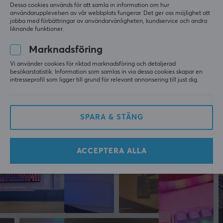
480 mbps
Dessa cookies används för att samla in information om hur
Alla recensioner
användarupplevelsen av vår webbplats fungerar. Det ger oss möjlighet att
Färg
jobba med förbättringar av användarvänligheten, kundservice och andra
liknande funktioner.
Jack B
Verifierad köpare
Grå
Comfy Immortal
Level 20
Marknadsföring
Xbox
GARANTI
Vi använder cookies för riktad marknadsföring och detaljerad
UGREEN Uno USB-C till USB-C PD Snabbladdningskabel - 2m
besökarstatistik. Information som samlas in via dessa cookies skapar en
Producentens garanti
intresseprofil som ligger till grund för relevant annonsering till just dig.
för 4 mån. sen
1 års garanti
Mer från vårt Community
MÅTT & VIKT
SPARA & STÄNG
Kabellängd
2 meter
ACCEPTERA ALLA