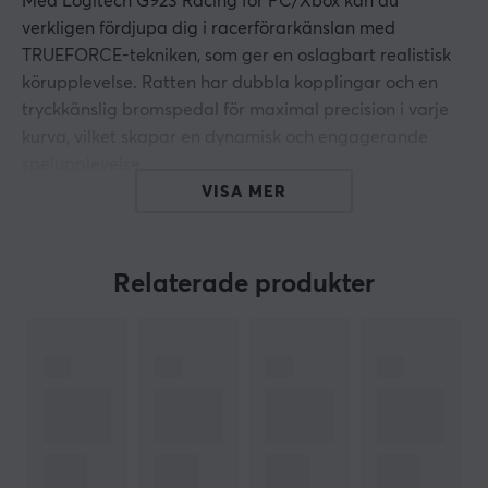
Med Logitech G923 Racing för PC/Xbox kan du
verkligen fördjupa dig i racerförarkänslan med
TRUEFORCE-tekniken, som ger en oslagbart realistisk
körupplevelse. Ratten har dubbla kopplingar och en
tryckkänslig bromspedal för maximal precision i varje
kurva, vilket skapar en dynamisk och engagerande
spelupplevelse.
VISA MER
För att säkerställa topprestanda och spelkomfort är
ratten ergonomiskt designad för långa spelsessioner.
De justerbara pedalerna anpassar sig till din unika
Relaterade produkter
körstil för total kontroll över din virtuella
racingupplevelse.
Vid köp av Logitech G923 ingår inte bara ratten och
pedaler, utan även ett strömaggregat för enkel
användning. Dessutom medföljer en detaljerad
bruksanvisning för snabb och smidig igångsättning. För