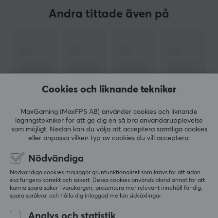
haft väldigt många år på sig att perfekta sina
Andra tittade även på
produkter. Med deras erfarenhet är dom helt klart en
tillverkare som försöker tänja på gränserna för
prestanda och utforska spelandets möjligheter.
Logitech är kända att uppfinna och optimera teknik
genom att tillverka egna sensorer till
Cookies och liknande tekniker
tangentbordsbrytare och utveckla mjukvara till sin
produkter. För att ligga på toppen och lättare kunna
MaxGaming (MaxFPS AB) använder cookies och liknande
utveckla nya kvalitetsprodukter har dom även
lagringstekniker för att ge dig en så bra användarupplevelse
som möjligt. Nedan kan du välja att acceptera samtliga cookies
förvärvat några av de marknadsledande tillverkare
eller anpassa vilken typ av cookies du vill acceptera.
VISA MER
inom sin kategori som Blue Microphones, Astro Gaming
och Saitek.
Nödvändiga
Nödvändiga cookies möjliggör grunfunktionalitet som krävs för att sidan
RECENSIONER (0)
FRÅGOR OCH SVAR (0)
COMMUNI
ska fungera korrekt och säkert. Dessa cookies används bland annat för att
SPECIFIKATIONER
kunna spara saker i varukorgen, presentera mer relevant innehåll för dig,
spara språkval och hålla dig inloggad mellan sidväxlingar.
ANSLUTNING
Analys och statistik
Kompatibilitet