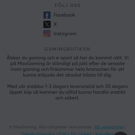
FÖLJ OSS
Facebook
X
Instagram
GAMINGBUTIKEN
Älskar du gaming och e-sport så har du kommit rätt. Vi
på MaxGaming är ständigt på jakt efter de senaste
inom gaming och finkammar hela branschen för att
kunna erbjuda det absolut bästa till dig.
Med vår snabba 1-3 dagars leveranstid och 30 dagars
öppet köp så kommer du alltid kunna handla snabbt
och säkert.
© MaxGaming. Alla rättigheter reserverade.
Vår verksamhet
|
Dataskyddspolicy
|
Policy för cookies
|
Köpvillkor