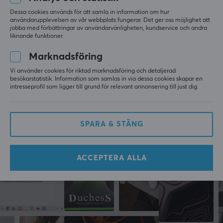
5
0%
0.0
4
0%
PC, Xbox One, Xbox Series
Dessa cookies används för att samla in information om hur
3
0%
användarupplevelsen av vår webbplats fungerar. Det ger oss möjlighet att
2
0%
jobba med förbättringar av användarvänligheten, kundservice och andra
Baserat på 0 recensioner
1
0%
liknande funktioner.
EGENSKAPER
Marknadsföring
Färg
LÄMNA RECENSION
Svart
Vi använder cookies för riktad marknadsföring och detaljerad
besökarstatistik. Information som samlas in via dessa cookies skapar en
intresseprofil som ligger till grund för relevant annonsering till just dig.
GARANTI
Mer från vårt Community
Producentens garanti
SPARA & STÄNG
2 års garanti
MÅTT & VIKT
ACCEPTERA ALLA
Bredd
260 mm
Djup
278 mm