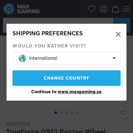
Konsol
Xbox
Xbox Series Tillbehör
Ratt
SHIPPING PREFERENCES
WOULD YOU RATHER VISIT?
International
CHANGE COUNTRY
Continue to
www.maxgaming.se
LOGITECH
TrueForce G923 Racing Wheel