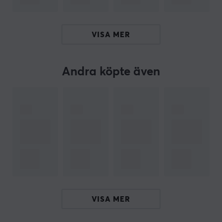
extra trygghet och långvarig glädje omfattas paketet
av en generös 2 års garanti.
VISA MER
Ge dig själv den ultimata racingupplevelsen med
Logitech G923 och lyft dina racingspel till en ny nivå av
realism och spänning!
Andra köpte även
ARTIKELNUMMER
Vårt artikelnummer: 1001025
Tillv. artikelnummer: 941-000158
OM VARUMÄRKET
Gamingprodukter med den senaste tekniken från
Logitech
- Redan 1981 i Schweiz tillverkade Logitech sin
första datormus och idag är de världens största
VISA MER
tillverkare av gamingprodukter. Logitech's produkter
besitter alltid en hög kvalité och man märker att dom