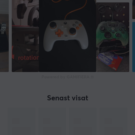
Höjd
270 mm
Vikt
2.25 kg
Powered by GAMIFIERA.®
Senast visat