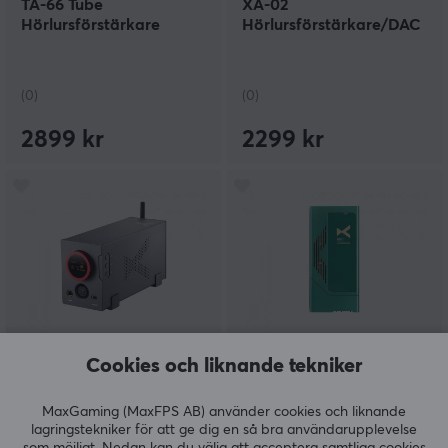
TA-66 Tube
XA-02
Hörlursförstärkare
Hörlursförstärkare/DAC
(0)
(0)
2899 kr
2299 kr
xDuoo
xDuoo
Cookies och liknande tekniker
XA-10 Balanserad DAC
XD-05T Bärbar
DAC/AMP
MaxGaming (MaxFPS AB) använder cookies och liknande
lagringstekniker för att ge dig en så bra användarupplevelse
som möjligt. Nedan kan du välja att acceptera samtliga cookies