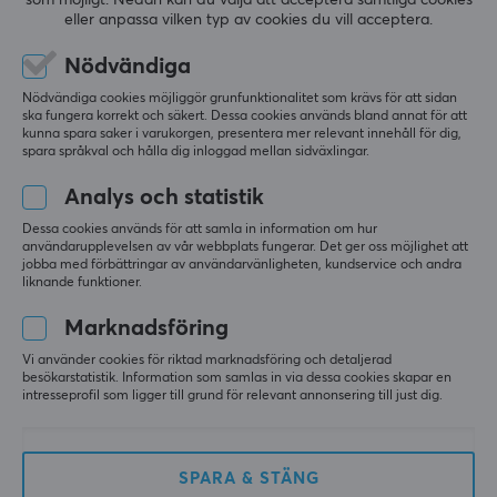
eller anpassa vilken typ av cookies du vill acceptera.
(0)
(0)
Nödvändiga
5599 kr
6299 kr
Nödvändiga cookies möjliggör grunfunktionalitet som krävs för att sidan
ska fungera korrekt och säkert. Dessa cookies används bland annat för att
kunna spara saker i varukorgen, presentera mer relevant innehåll för dig,
spara språkval och hålla dig inloggad mellan sidväxlingar.
Analys och statistik
Dessa cookies används för att samla in information om hur
användarupplevelsen av vår webbplats fungerar. Det ger oss möjlighet att
jobba med förbättringar av användarvänligheten, kundservice och andra
liknande funktioner.
xDuoo
Marknadsföring
XD05 Pro Bärbar
Vi använder cookies för riktad marknadsföring och detaljerad
DAC/AMP
besökarstatistik. Information som samlas in via dessa cookies skapar en
intresseprofil som ligger till grund för relevant annonsering till just dig.
(0)
SPARA & STÄNG
9299 kr