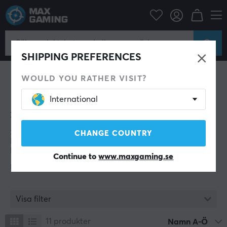
xDuoo
SHIPPING PREFERENCES
WOULD YOU RATHER VISIT?
International
xDuoo
xDuoo
(Shenzhen xDuoo Technology Co., Ltd.) är en
CHANGE COUNTRY
kinesisk tillverkare av ljudutrustning med fokus på
högkvalitativa DAC-enheter, hörlursförstärkare,
Continue to
www.maxgaming.se
rörförstärkare och digitala musikspelare. Företaget
riktar sig till både portabla och stationära audiofiler
och kombinerar klassiska analoga ljudegenskaper med
modern HiFi-teknik.
Visa filter
xDuoo erbjuder ett brett sortiment av produkter,
inklusive portabla DAC/förstärkare som XD05-serien,
11
produkter
Namn A-Ö
kompakta USB-DAC:ar som Link2 BAL samt stationära