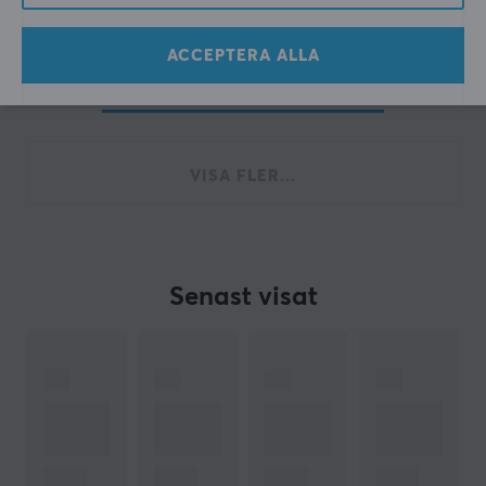
ACCEPTERA ALLA
Visar
1-11
av
11
produkter
VISA FLER...
Senast visat