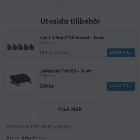
Utvalda tillbehör
Hjul till Stol 3″ Universal - Svart
Stolshjul
199 kr
LÄGG TILL
(299 kr)
Justerbart Fotstöd - Svart
Fotpallar
399 kr
LÄGG TILL
VISA MER
PRODUKTBESKRIVNING
Arozzi
 från 
Arozzi