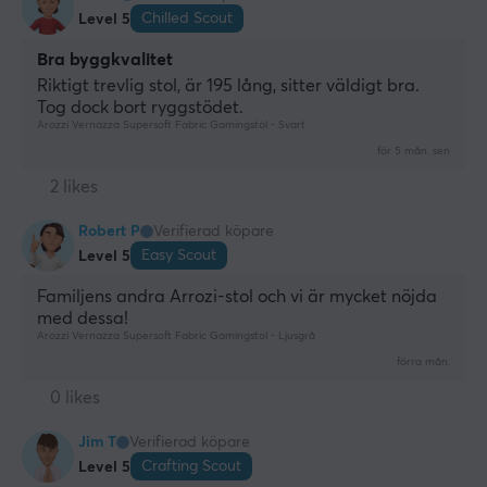
Chilled Scout
Level 5
Bra byggkvalitet
Riktigt trevlig stol, är 195 lång, sitter väldigt bra. 
Tog dock bort ryggstödet.
Arozzi Vernazza Supersoft Fabric Gamingstol - Svart
för 5 mån. sen
2 likes
Robert P
Verifierad köpare
Easy Scout
Level 5
Familjens andra Arrozi-stol och vi är mycket nöjda 
med dessa!
Arozzi Vernazza Supersoft Fabric Gamingstol - Ljusgrå
förra mån.
0 likes
Jim T
Verifierad köpare
Crafting Scout
Level 5