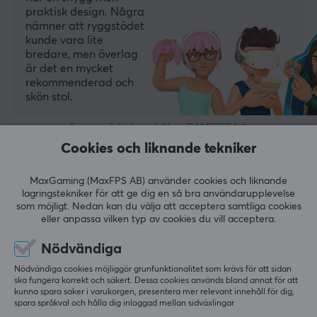
Förstärkt aluminium
praktisk design. Några
nämner att ryggstödet
Nackkudde
kunde vara lite
bredare, men överlag
Ja
är det en mycket
Svankkudde
rekommenderad och
skön stol.
Ja
Färg
Sammanfattat med AI av GAMIFIERA.®
Grön
Cookies och liknande tekniker
LÄMNA RECENSION
GARANTI
MaxGaming (MaxFPS AB) använder cookies och liknande
Relevans
lagringstekniker för att ge dig en så bra användarupplevelse
Producentens garanti
som möjligt. Nedan kan du välja att acceptera samtliga cookies
Alla recensioner
eller anpassa vilken typ av cookies du vill acceptera.
2 års garanti
Nödvändiga
Tore Storli S
Verifierad köpare
MÅTT & VIKT
Zerging Scout
Level 5
Nödvändiga cookies möjliggör grunfunktionalitet som krävs för att sidan
ska fungera korrekt och säkert. Dessa cookies används bland annat för att
Rek. längd
kunna spara saker i varukorgen, presentera mer relevant innehåll för dig,
Mycket bra stol..bekväm och mjukt tyg..passade 
spara språkval och hålla dig inloggad mellan sidväxlingar.
165-195 cm
perfekt för mig