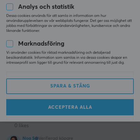
Analys och statistik
Maximal belastning
Visa original
145 kg
Arozzi Vernazza Supersoft Fabric Gamingstol - Forest
Dessa cookies används för att samla in information om hur
användarupplevelsen av vår webbplats fungerar. Det ger oss möjlighet att
för 2 mån. sen
Vikt
jobba med förbättringar av användarvänligheten, kundservice och andra
liknande funktioner.
3 likes
26 kg
Marknadsföring
Jesper J
Verifierad köpare
Comfy Scout
Level 5
Vi använder cookies för riktad marknadsföring och detaljerad
besökarstatistik. Information som samlas in via dessa cookies skapar en
intresseprofil som ligger till grund för relevant annonsering till just dig.
Bästa
BÄSTA stolen jag någonsin haft
Mjuk
SPARA & STÄNG
Bekväm
Nackdel är att bandet på kudden vid svanken är
för kort så man kan intr sätta fast den på stolen
ACCEPTERA ALLA
Arozzi Vernazza Supersoft Fabric Gamingstol - Rosa
förra mån.
0 likes
Noa S
Verifierad köpare