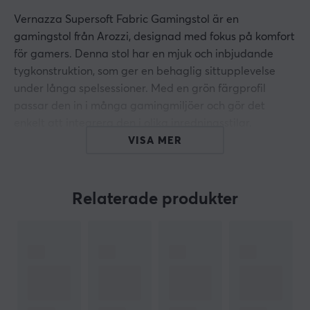
Vernazza Supersoft Fabric Gamingstol är en
gamingstol från Arozzi, designad med fokus på komfort
för gamers. Denna stol har en mjuk och inbjudande
tygkonstruktion, som ger en behaglig sittupplevelse
under långa spelsessioner. Med en grön färgprofil
passar den in i många gamingmiljöer och gör det
enkelt att integrera den i olika inredningsstilar.
VISA MER
Stolen har en robust byggkonstruktion, där den
högkvalitativa tyggivern säkerställer god ventilation
och hållbarhet. Stolen är försedd med justerbara
Relaterade produkter
armstöd och inbyggd höjdjustering, vilket gör det
möjligt för användaren att anpassa stolen efter
personliga preferenser. De slitstarka materialen
garanterar långvarig användning. Med en garanti på 2
år kan användare känna sig trygga med sitt köp.