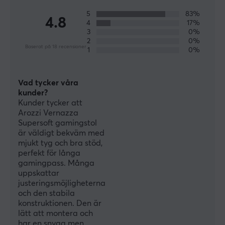
SPECIFIKATIONER
5
83%
EGENSKAPER
4.8
4
17%
3
0%
Stolstyp
2
0%
Gaming, Kontor
Baserat på 18 recensioner
1
0%
Klädsel
Premium textil
Vad tycker våra
kunder?
Armstöd
Kunder tycker att
4-riktningar
Arozzi Vernazza
Supersoft gamingstol
Ramkonstruktion
är väldigt bekväm med
Stål
mjukt tyg och bra stöd,
perfekt för långa
Tiltfunktion
gamingpass. Många
Ja
uppskattar
justeringsmöjligheterna
Cylinder
och den stabila
Klass 4
konstruktionen. Den är
lätt att montera och
Fotkryss
har en snygg men