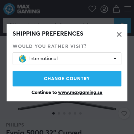
Datortillbehör
Bildskärm
Datorskärm
SHIPPING PREFERENCES
WOULD YOU RATHER VISIT?
International
CHANGE COUNTRY
Continue to
www.maxgaming.se
PHILIPS
Evnia 5000 32” Curved