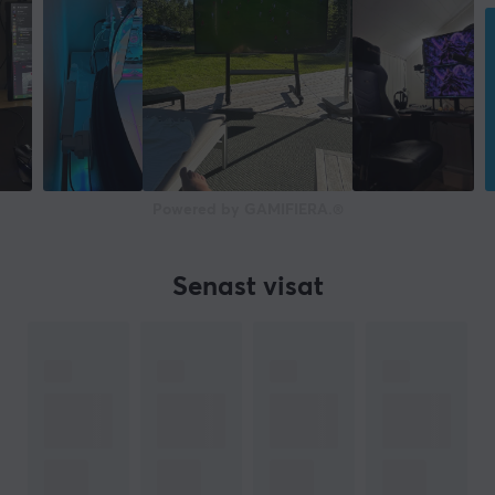
Betraktningsvinkel H/V
178° / 178°
HDR
Ja
Välvd
Ja
Powered by GAMIFIERA.®
Strömförbrukning
39.36 W
Senast visat
Färgrymd
NTSC 100%, sRGB 122%
Färg
Svart
FUNKTIONER