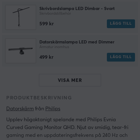
Skrivbordslampa LED Dimbar - Svart
Skrivbordstillbehör
599 kr
LÄGG TILL
Datorskärmslampa LED med Dimmer
Armatur inomhus
499 kr
LÄGG TILL
VISA MER
PRODUKTBESKRIVNING
Datorskärm
 från 
Philips
Upplev högoktanigt spelande med Philips Evnia
Curved Gaming Monitor QHD. Njut av smidig, tear-fri
gaming med en uppdateringsfrekvens på 240 Hz och