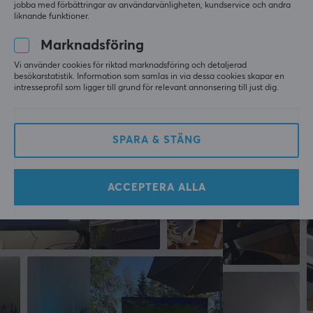
2560 x 1440
1
0%
jobba med förbättringar av användarvänligheten, kundservice och andra
liknande funktioner.
Adaptiv synkronisering
Marknadsföring
FreeSync Premium Pro
LÄMNA RECENSION
Vi använder cookies för riktad marknadsföring och detaljerad
Bildformat
besökarstatistik. Information som samlas in via dessa cookies skapar en
intresseprofil som ligger till grund för relevant annonsering till just dig.
16:9
Mer från vårt Community
Responstid
0.5 ms
SPARA & STÄNG
Pixelstorlek
0.2724 mm
ACCEPTERA ALLA
Paneltyp
VA
Kontrast
4000:1
Ljusstyrka
500 cd/m²