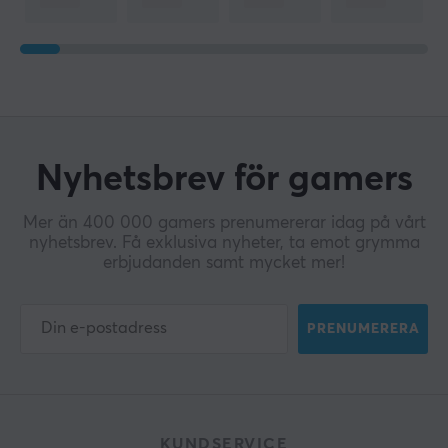
Blåljusreducering
Ja
Flimmerfri
Ja
Pivotfunktion
Nej
Nyhetsbrev för gamers
Tiltbar
Ja
Mer än 400 000 gamers prenumererar idag på vårt
nyhetsbrev. Få exklusiva nyheter, ta emot grymma
VESA-fäste
erbjudanden samt mycket mer!
100x100
Vridbar
PRENUMERERA
Ja
Höj & sänkbar
Ja
KUNDSERVICE