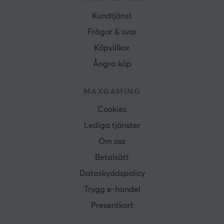
GARANTI
Kundtjänst
Producentens garanti
Frågor & svar
3 års garanti
Köpvillkor
MÅTT & VIKT
Ångra köp
Bredd
MAXGAMING
700 mm
Cookies
Djup
320 mm
Lediga tjänster
Om oss
Höjd
601 mm
Betalsätt
Vikt
Dataskyddspolicy
8.35 kg
Trygg e-handel
Presentkort