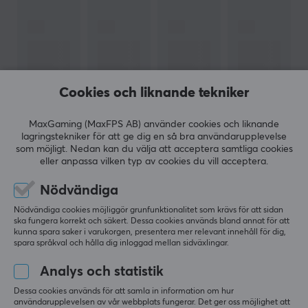
ANSLUTNING
HDMI
Ja, 2, v2.0
DisplayPort
Cookies och liknande tekniker
Ja, 2, v1.4
MaxGaming (MaxFPS AB) använder cookies och liknande
USB
lagringstekniker för att ge dig en så bra användarupplevelse
Ja, 4
som möjligt. Nedan kan du välja att acceptera samtliga cookies
VISA MER
eller anpassa vilken typ av cookies du vill acceptera.
EGENSKAPER
Nödvändiga
RECENSIONER (0)
FRÅGOR OCH SVAR (0)
COMMUNI
Skärmstorlek
Nödvändiga cookies möjliggör grunfunktionalitet som krävs för att sidan
ska fungera korrekt och säkert. Dessa cookies används bland annat för att
32"
kunna spara saker i varukorgen, presentera mer relevant innehåll för dig,
spara språkval och hålla dig inloggad mellan sidväxlingar.
Uppdateringsfrekvens
5
0%
240 Hz
Analys och statistik
0.0
4
0%
3
0%
Dessa cookies används för att samla in information om hur
Upplösning
2
0%
användarupplevelsen av vår webbplats fungerar. Det ger oss möjlighet att
Baserat på 0 recensioner