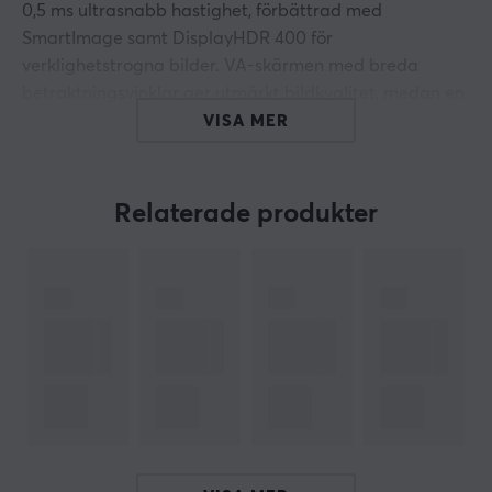
0,5 ms ultrasnabb hastighet, förbättrad med
SmartImage samt DisplayHDR 400 för
verklighetstrogna bilder. VA-skärmen med breda
betraktningsvinklar ger utmärkt bildkvalitet, medan en
16:9 QHD-skärm ger skarpa detaljer.
VISA MER
Upplev en uppslukande spelupplevelse med den böjda
skärmdesignen, och den justerbara lutningen,
Relaterade produkter
vridningen och höjden gör det enkelt att hitta den
perfekta betraktningspositionen. För optimal
spelprestanda är Philips Evnia Curved Gaming Monitor
QHD ett utmärkt val.
Böjd Bildskärm
240Hz refresh rate
0,5 ms (MPRT)
1 ms (GTG)
4000:1 kontrast