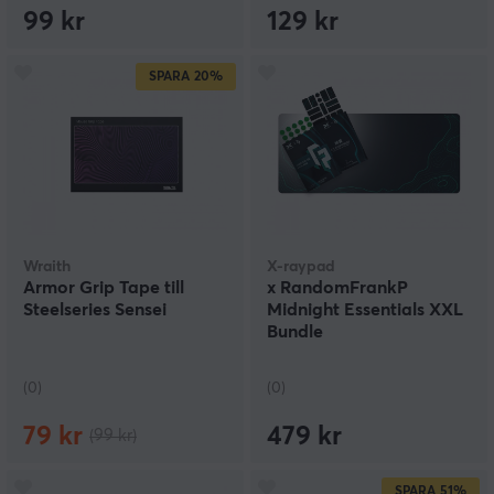
99 kr
129 kr
SPARA
20%
Wraith
X-raypad
Armor Grip Tape till
x RandomFrankP
Steelseries Sensei
Midnight Essentials XXL
Bundle
(0)
(0)
79 kr
479 kr
(99 kr)
SPARA
51%