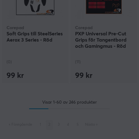
Corepad
Corepad
Soft Grips till SteelSeries
PXP Universal Pre-Cut
Aerox 3 Series - Röd
Grips för Tangentbord
och Gamingmus - Röd
(0)
(11)
99 kr
99 kr
Visar
1-60
av
246
produkter
«
Föregående
1
2
3
4
5
Nästa
»