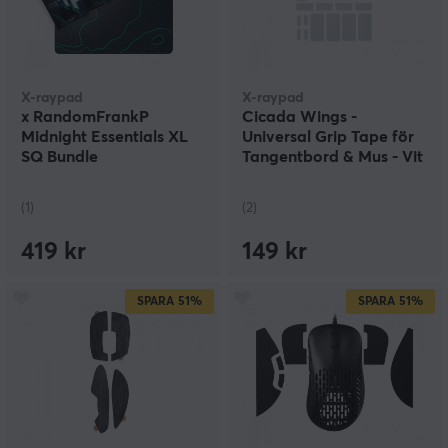
X-raypad
X-raypad
x RandomFrankP
Cicada Wings -
Midnight Essentials XL
Universal Grip Tape för
SQ Bundle
Tangentbord & Mus - Vit
(1)
(2)
419 kr
149 kr
SPARA
51%
SPARA
51%