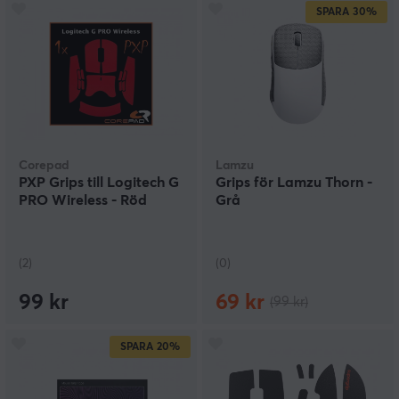
SPARA
30%
Corepad
Lamzu
PXP Grips till Logitech G
Grips för Lamzu Thorn -
PRO Wireless - Röd
Grå
(2)
(0)
99 kr
69 kr
(99 kr)
SPARA
20%