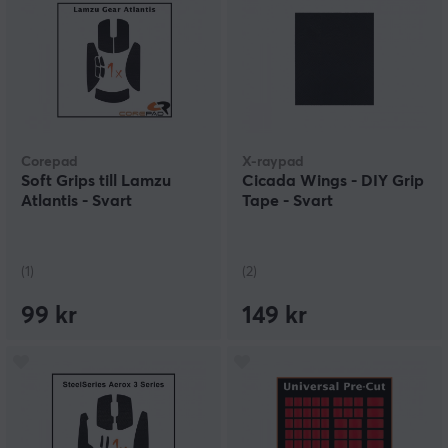
Corepad
X-raypad
Soft Grips till Lamzu
Cicada Wings - DIY Grip
Atlantis - Svart
Tape - Svart
(1)
(2)
99 kr
149 kr