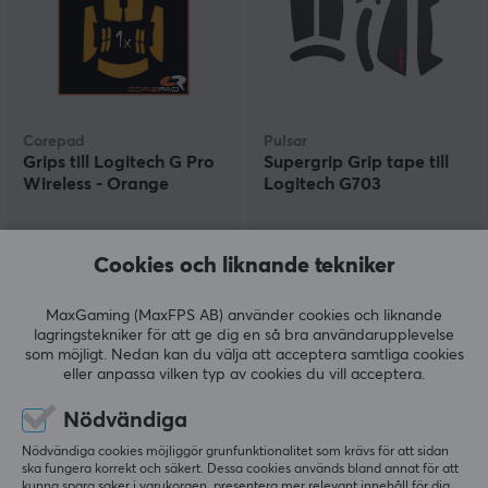
Corepad
Pulsar
Grips till Logitech G Pro
Supergrip Grip tape till
Wireless - Orange
Logitech G703
(10)
(1)
Cookies och liknande tekniker
99 kr
129 kr
MaxGaming (MaxFPS AB) använder cookies och liknande
lagringstekniker för att ge dig en så bra användarupplevelse
som möjligt. Nedan kan du välja att acceptera samtliga cookies
SPARA
20%
SPARA
51%
eller anpassa vilken typ av cookies du vill acceptera.
Nödvändiga
Nödvändiga cookies möjliggör grunfunktionalitet som krävs för att sidan
ska fungera korrekt och säkert. Dessa cookies används bland annat för att
kunna spara saker i varukorgen, presentera mer relevant innehåll för dig,