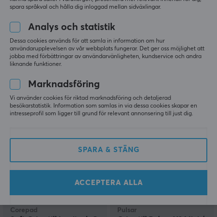
spara språkval och hålla dig inloggad mellan sidväxlingar.
Analys och statistik
Wraith
Sprime
Armor Grip Tape till Asus
PM1 Grip Tape
Dessa cookies används för att samla in information om hur
Rog Pugio 2
användarupplevelsen av vår webbplats fungerar. Det ger oss möjlighet att
jobba med förbättringar av användarvänligheten, kundservice och andra
liknande funktioner.
(0)
(0)
Marknadsföring
Vi använder cookies för riktad marknadsföring och detaljerad
79 kr
49 kr
(99 kr)
(99 kr)
besökarstatistik. Information som samlas in via dessa cookies skapar en
intresseprofil som ligger till grund för relevant annonsering till just dig.
SPARA
30%
SPARA & STÄNG
ACCEPTERA ALLA
Corepad
Pulsar