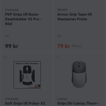
Corepad
Wraith
PXP Grips till Razer
Armor Grip Tape till
DeathAdder V3 Pro -
Steelseries Prime
Röd
(4)
(0)
99 kr
79 kr
(99 kr)
Corepad
Lamzu
Soft Grips till Pulsar X2
Grips för Lamzu Thorn -