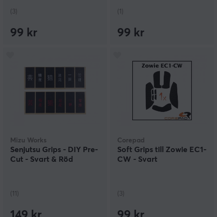
(3)
(1)
99 kr
99 kr
Mizu Works
Corepad
Senjutsu Grips - DIY Pre-
Soft Grips till Zowie EC1-
Cut - Svart & Röd
CW - Svart
(11)
(3)
149 kr
99 kr