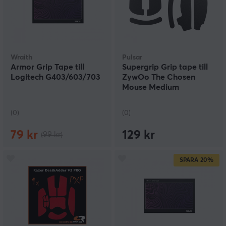
Wraith
Pulsar
Armor Grip Tape till
Supergrip Grip tape till
Logitech G403/603/703
ZywOo The Chosen
Mouse Medium
(0)
(0)
79 kr
129 kr
(99 kr)
SPARA
20%