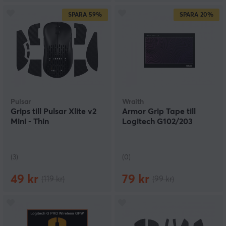
SPARA
59%
SPARA
20%
Pulsar
Wraith
Grips till Pulsar Xlite v2
Armor Grip Tape till
Mini - Thin
Logitech G102/203
(3)
(0)
49 kr
79 kr
(119 kr)
(99 kr)