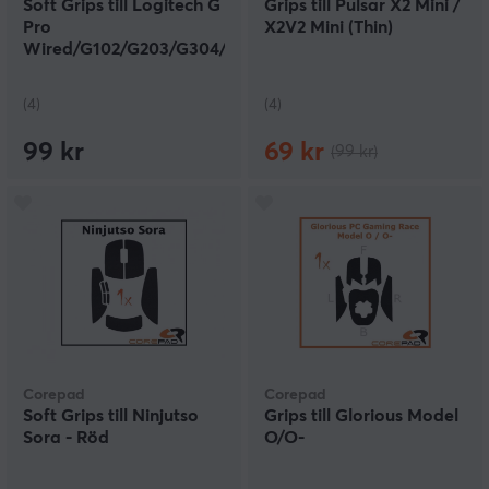
Soft Grips till Logitech G
Grips till Pulsar X2 Mini /
Pro
X2V2 Mini (Thin)
Wired/G102/G203/G304/G305
Series - Svart
(4)
(4)
99 kr
69 kr
(99 kr)
Corepad
Corepad
Soft Grips till Ninjutso
Grips till Glorious Model
Sora - Röd
O/O-