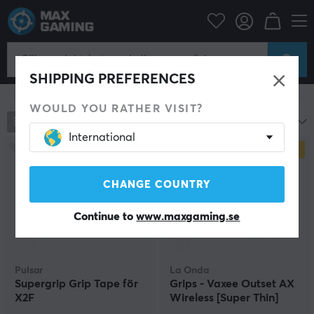
Datortillbehör
Datormus & Tillbehör
Grepp till möss
Grepp till möss
SHIPPING PREFERENCES
Visa filter
WOULD YOU RATHER VISIT?
246
produkter
Mest populära
International
SPARA
54%
CHANGE COUNTRY
Continue to
www.maxgaming.se
Pulsar
La Onda
Supergrip Grip Tape för
Grips - Vaxee Outset AX
X2F
Wireless [Super Thin]