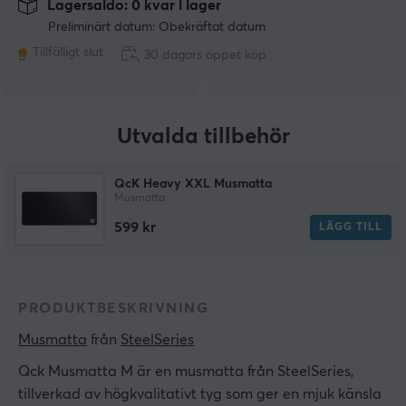
Lagersaldo: 0 kvar i lager
Preliminärt datum: Obekräftat datum
Tillfälligt slut
30 dagars öppet köp
Utvalda tillbehör
QcK Heavy XXL Musmatta
Musmatta
599 kr
LÄGG TILL
PRODUKTBESKRIVNING
Musmatta
 från 
SteelSeries
Qck Musmatta M är en musmatta från SteelSeries,
tillverkad av högkvalitativt tyg som ger en mjuk känsla