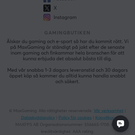
X
Instagram
GAMINGBUTIKEN
Älskar du gaming och e-sport så har du kommit rätt. Vi
på MaxGaming är ständigt på jakt efter de senaste
inom gaming och finkammar hela branschen för att
kunna erbjuda det absolut bästa till dig.
Med vår snabba 1-3 dagars leveranstid och 30 dagars
öppet köp så kommer du alltid kunna handla snabbt
och säkert.
© MaxGaming. Alla rättigheter reserverade.
Vår verksamhet
|
Dataskyddspolicy
|
Policy för cookies
|
Köpvillkor
MAXFPS AB Organisationsnummer:
556665-1708
. God
kreditvärdighet. AAA rating.