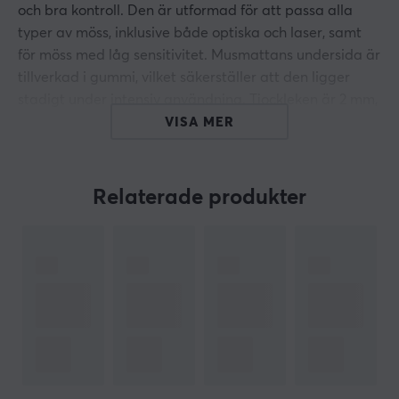
och bra kontroll. Den är utformad för att passa alla
typer av möss, inklusive både optiska och laser, samt
för möss med låg sensitivitet. Musmattans undersida är
tillverkad i gummi, vilket säkerställer att den ligger
stadigt under intensiv användning. Tjockleken är 2 mm,
vilket bidrar till en stabil och bekväm yta för gaming.
VISA MER
Musmattan har en bredd på 320 mm och ett djup på
270 mm, vilket ger tillräckligt med utrymme för rörelse
Relaterade produkter
utan att ta upp för mycket plats på skrivbordet.
Materialvalet av tyg skapar en smidig yta som är enkel
att rengöra och underhålla, vilket säkerställer
långvarig prestanda. Den svarta färgen gör att
musmattan passar in i de flesta miljöer och system.
Sammanfattning
Tyg av hög kvalitet
Bredd: 320 mm, Djup: 270 mm, Tjocklek: 2 mm