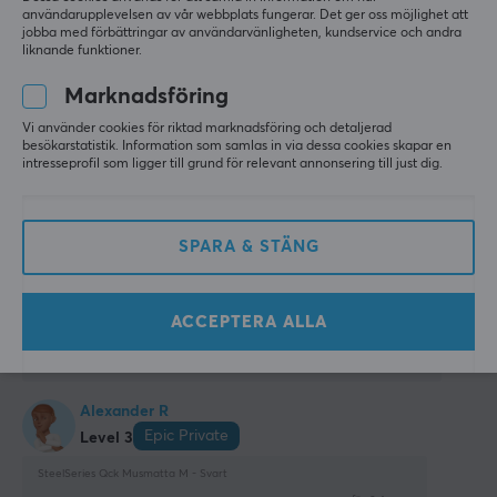
Tobias S
Verifierad köpare
användarupplevelsen av vår webbplats fungerar. Det ger oss möjlighet att
Djup
Casual Commander
Level 11
jobba med förbättringar av användarvänligheten, kundservice och andra
liknande funktioner.
270 mm
PC
Marknadsföring
Är okej men kunde kostat mycket mindre.
Vi använder cookies för riktad marknadsföring och detaljerad
Visa original
besökarstatistik. Information som samlas in via dessa cookies skapar en
intresseprofil som ligger till grund för relevant annonsering till just dig.
SteelSeries Qck Musmatta M - Svart
i fjol
0 likes
SPARA & STÄNG
Victor L
Verifierad köpare
Buffed Scout
Level 5
ACCEPTERA ALLA
SteelSeries Qck Musmatta M - Svart
för 4 mån. sen
Alexander R
Epic Private
Level 3
SteelSeries Qck Musmatta M - Svart