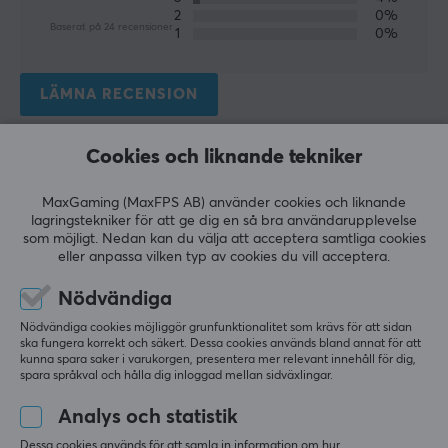
Nej
2
0%
Baserat på 24 recensioner
1
0%
Tryck
Nej
LÄMNA RECENSION
Belysning
Nej
Cookies och liknande tekniker
Relevans
Handledsstöd
Alla recensioner
Nej
MaxGaming (MaxFPS AB) använder cookies och liknande
lagringstekniker för att ge dig en så bra användarupplevelse
Färg
Alexander C
som möjligt. Nedan kan du välja att acceptera samtliga cookies
eller anpassa vilken typ av cookies du vill acceptera.
Easy Knight
Svart
Level 9
PC
Nödvändiga
MÅTT & VIKT
Denna musmatta har jag haft i många år nu, gillar 
Nödvändiga cookies möjliggör grunfunktionalitet som krävs för att sidan
att den är i tyg och tunn.
ska fungera korrekt och säkert. Dessa cookies används bland annat för att
Tjocklek
SteelSeries Qck Musmatta M - Svart
kunna spara saker i varukorgen, presentera mer relevant innehåll för dig,
2 mm
spara språkval och hålla dig inloggad mellan sidväxlingar.
för 4 mån. sen
Bredd
1 like
Analys och statistik
320 mm
Dessa cookies används för att samla in information om hur