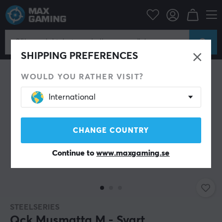
Datortillbehör
Musmatta
SHIPPING PREFERENCES
WOULD YOU RATHER VISIT?
International
CHANGE COUNTRY
Continue to
www.maxgaming.se
STEELSERIES
Qck Musmatta M - Svart