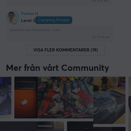
för 9 år sen
Pontus H
Camping Private
Level 3
SteelSeries Qck Musmatta M - Svart
för 15 år sen
VISA FLER KOMMENTARER (19)
Mer från vårt Community