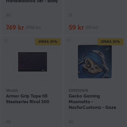
Handledsstöd Set - Baby
Blue
(0)
(1)
749 kr
59 kr
(998 kr)
(99 kr)
SPARA
20%
SPARA
20%
Wraith
ERRENNIR
Armor Grip Tape till
Gecko Gaming
Steelseries Rival 300
Musmatta -
NachoCustomz - Gaze
(0)
(0)