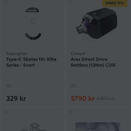
SPARA
11%
Superglide
Conspit
Type-C Skates för Xlite
Ares Direct Drive
Series - Svart
Rattbas (12Nm) CDR
(0)
(0)
329 kr
5790 kr
(6490 kr)