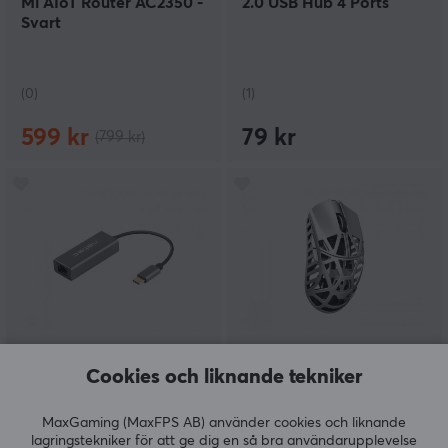
Mi AIoT Router AC2350 -
2.0 USB Hub 4 Ports
Svart
(0)
(1)
599 kr
79 kr
(799 kr)
Natec
WLMouse
Cookies och liknande tekniker
Cricket USB-C 3.1
BEAST X Max Trådlös
Nätverksadapter 1 GB/s
Gamingmus - Metallic
Silver [TTC Nihil]
MaxGaming (MaxFPS AB) använder cookies och liknande
lagringstekniker för att ge dig en så bra användarupplevelse