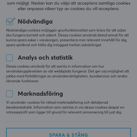
som möjligt. Nedan kan du välja att acceptera samtliga cookies
(0)
(62)
eller anpassa vilken typ av cookies du vill acceptera.
229 kr
1690 kr
Nödvändiga
Nödvändiga cookies möjliggör grunfunktionalitet som krävs för att sidan
ska fungera korrekt och säkert. Dessa cookies används bland annat för att
kunna spara saker i varukorgen, presentera mer relevant innehåll för dig,
spara språkval och hålla dig inloggad mellan sidväxlingar.
Analys och statistik
Dessa cookies används för att samla in information om hur
användarupplevelsen av vår webbplats fungerar. Det ger oss möjlighet att
jobba med förbättringar av användarvänligheten, kundservice och andra
liknande funktioner.
Ducky
Ninjutso
Marknadsföring
Switch Kit - Gateron G
NPC Gaming Musmatta
Pro 2.0 White (110pcs)
- M
Vi använder cookies för riktad marknadsföring och detaljerad
besökarstatistik. Information som samlas in via dessa cookies skapar en
intresseprofil som ligger till grund för relevant annonsering till just dig.
(0)
(1)
769 kr
499 kr
SPARA & STÄNG