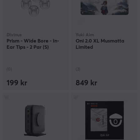
Divinus
Yuki Aim
Prism - Wide Bore - In-
Oni 2.0 XL Musmatta
Ear Tips - 2 Par (S)
Limited
(0)
(3)
199 kr
849 kr