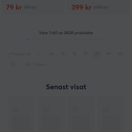
79 kr
399 kr
(99 kr)
(499 kr)
Visar
1-60
av
8428
produkter
«
Föregående
1
..
114
115
116
117
118
119
120
121
..
141
Nästa
»
Senast visat