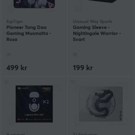
EspTiger
Unusual Way Sports
Pioneer Tang Dao
Gaming Sleeve -
Gaming Musmatta -
Nightingale Warrior -
Rosa
Svart
(7)
(1)
499 kr
199 kr