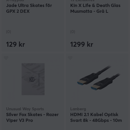
X-raypad
TJ Exclusives
Jade Ultra Skates för
Kin X Life & Death Glas
GPX 2 DEX
Musmatta - Grå L
(0)
(0)
129 kr
1299 kr
Unusual Way Sports
Lanberg
Silver Fox Skates - Razer
HDMI 2.1 Kabel Optisk
Viper V3 Pro
Svart 8k - 48Gbps - 10m