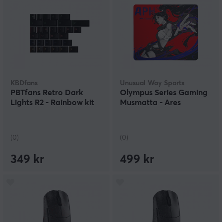
KBDfans
Unusual Way Sports
PBTfans Retro Dark
Olympus Series Gaming
Lights R2 - Rainbow kit
Musmatta - Ares
(0)
(0)
349 kr
499 kr