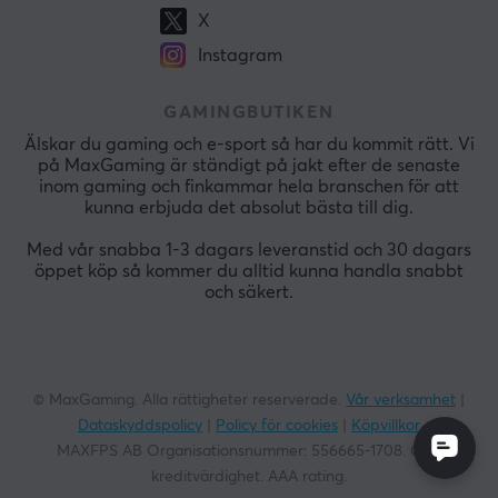
X
Instagram
GAMINGBUTIKEN
Älskar du gaming och e-sport så har du kommit rätt. Vi
på MaxGaming är ständigt på jakt efter de senaste
inom gaming och finkammar hela branschen för att
kunna erbjuda det absolut bästa till dig.
Med vår snabba 1-3 dagars leveranstid och 30 dagars
öppet köp så kommer du alltid kunna handla snabbt
och säkert.
© MaxGaming. Alla rättigheter reserverade.
Vår verksamhet
|
Dataskyddspolicy
|
Policy för cookies
|
Köpvillkor
MAXFPS AB Organisationsnummer:
556665-1708
. God
kreditvärdighet. AAA rating.