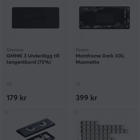
Glorious
Hystar
GMMK 3 Underlägg till
Mainframe Dark XXL
tangentbord (75%)
Musmatta
(0)
(3)
179 kr
399 kr