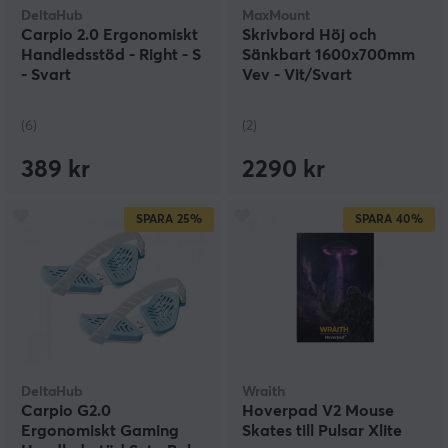
DeltaHub
MaxMount
Carpio 2.0 Ergonomiskt
Skrivbord Höj och
Handledsstöd - Right - S
Sänkbart 1600x700mm
- Svart
Vev - Vit/Svart
(6)
(2)
389 kr
2290 kr
SPARA
25%
SPARA
40%
DeltaHub
Wraith
Carpio G2.0
Hoverpad V2 Mouse
Ergonomiskt Gaming
Skates till Pulsar Xlite