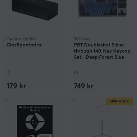
Gunnar Optiks
Tai-Hao
Glasögonfodral
PBT Doubleshot Shine-
through 140-Key Keycap
Set - Deep Forest Blue
(1)
(1)
179 kr
749 kr
SPARA
12%