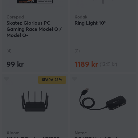
Corepad
Kodak
Skatez Glorious PC
Ring Light 10''
Gaming Race Model O /
Model O-
(4)
(0)
99 kr
1189 kr
(1349 kr)
SPARA
25%
Xiaomi
Natec