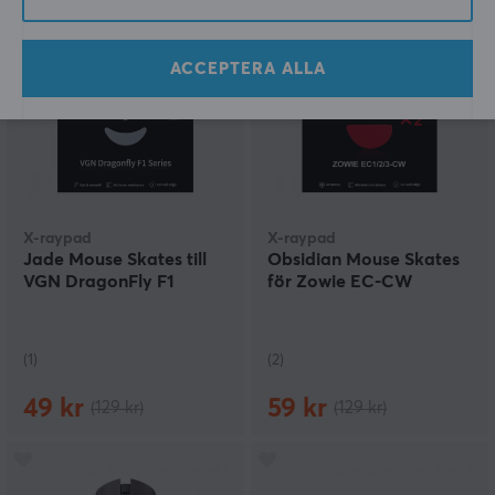
SPARA
62%
SPARA
54%
ACCEPTERA ALLA
X-raypad
X-raypad
Jade Mouse Skates till
Obsidian Mouse Skates
VGN DragonFly F1
för Zowie EC-CW
(1)
(2)
49 kr
59 kr
(129 kr)
(129 kr)