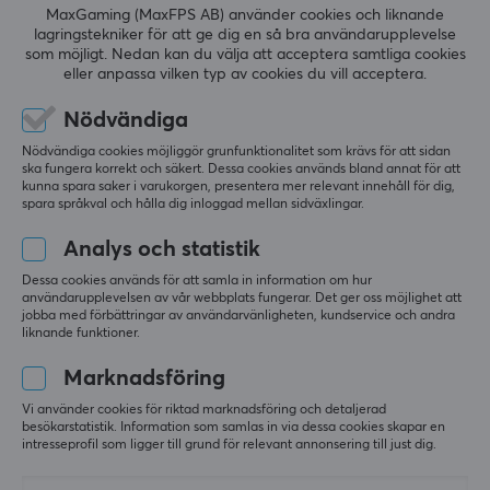
MaxGaming (MaxFPS AB) använder cookies och liknande
specialiserar sig på musmattor, headset och stolar
lagringstekniker för att ge dig en så bra användarupplevelse
utformade för att förbättra precision,
som möjligt. Nedan kan du välja att acceptera samtliga cookies
5
0%
0.0
eller anpassa vilken typ av cookies du vill acceptera.
4
0%
reaktionsförmåga och spelupplevelse för professionella
3
0%
och ambitiösa gamers.
2
0%
Nödvändiga
Baserat på 0 recensioner
1
0%
Nödvändiga cookies möjliggör grunfunktionalitet som krävs för att sidan
Utöver produkter engagerar sig Wraith Esports aktivt i
ska fungera korrekt och säkert. Dessa cookies används bland annat för att
e-sportgemenskapen genom sponsring av evenemang
kunna spara saker i varukorgen, presentera mer relevant innehåll för dig,
LÄMNA RECENSION
spara språkval och hålla dig inloggad mellan sidväxlingar.
och lag, med målet att stödja konkurrens och tillväxt
inom branschen. Varumärkets mission är att ge spelare
Analys och statistik
verktyg att maximera sina färdigheter samtidigt som
Dessa cookies används för att samla in information om hur
de etablerar en stark position på den globala e-
Mer från vårt Community
användarupplevelsen av vår webbplats fungerar. Det ger oss möjlighet att
jobba med förbättringar av användarvänligheten, kundservice och andra
sportscenen, med fokus på innovation, kvalitet och
liknande funktioner.
community.
Marknadsföring
Vi använder cookies för riktad marknadsföring och detaljerad
SPECIFIKATIONER
besökarstatistik. Information som samlas in via dessa cookies skapar en
intresseprofil som ligger till grund för relevant annonsering till just dig.
EGENSKAPER
Material