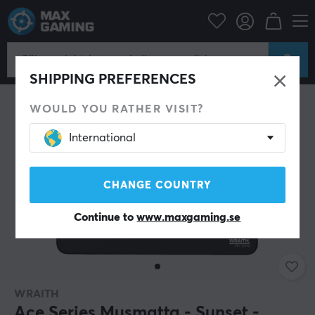
Fyndhörna
Demo
SPARA 25%
SHIPPING PREFERENCES
WOULD YOU RATHER VISIT?
International
CHANGE COUNTRY
Continue to
www.maxgaming.se
WRAITH
Ace Series Musmatta - Sunset -