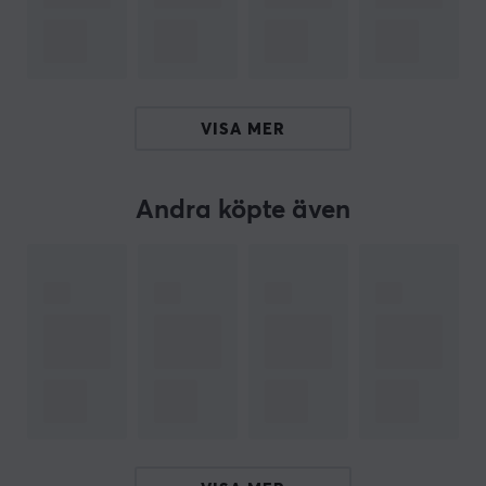
Storm har en hårdare yta som passar för snabba
rörelser och hög precision, medan Serenity och Sunset
erbjuder en mjukare yta som ger en mer dämpad och
bekväm känsla. För dig som uppskattar både stil och
prestanda är Storm Horizon ett utmärkt val – den har
VISA MER
samma exceptionella specifikationer som Storm, men
med en extra touch av design som verkligen sticker ut.
Andra köpte även
Ace Series musmattorna levererar både funktionalitet
och estetik, vilket gör dem till ett utmärkt val för varje
spelare eller användare som kräver det lilla extra.
Storm:
Sole Hardness: Medium
Surface Type: Fast
Serenity: