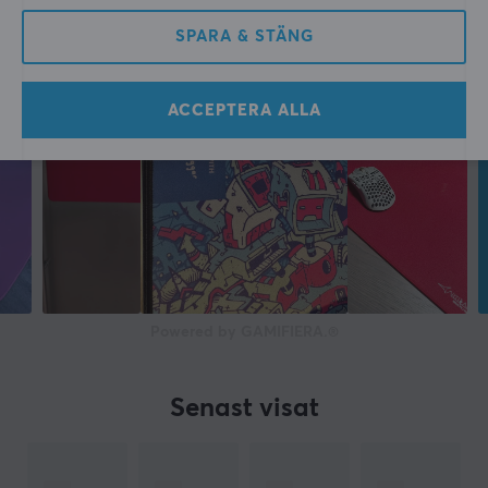
Tyg
SPARA & STÄNG
Färg
Svart
ACCEPTERA ALLA
GARANTI
Producentens garanti
1 års garanti
MÅTT & VIKT
Tjocklek
Powered by GAMIFIERA.®
3.5 mm
Bredd
Senast visat
500 mm
Djup
500 mm