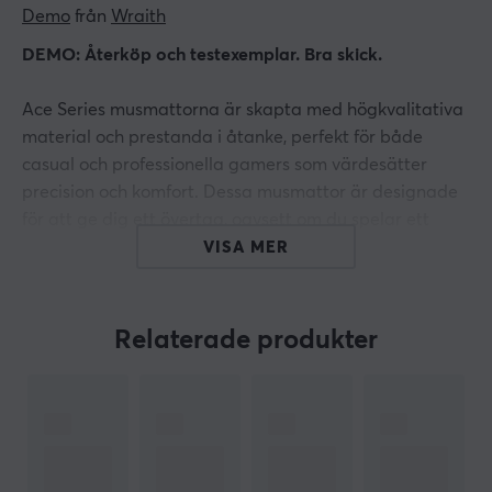
Demo
 från 
Wraith
DEMO: Återköp och testexemplar. Bra skick.
Ace Series musmattorna är skapta med högkvalitativa
material och prestanda i åtanke, perfekt för både
casual och professionella gamers som värdesätter
precision och komfort. Dessa musmattor är designade
för att ge dig ett övertag, oavsett om du spelar ett
intensitetsfyllt FPS-spel eller arbetar med
VISA MER
detaljnoggranna uppgifter.
Poron-basen säkerställer att musmattan förblir stabil
Relaterade produkter
på bordet, även under de mest intensiva
spelmomenten. Den halkfria designen garanterar att
du kan fokusera fullt ut på spelet utan att behöva
justera musmattan hela tiden.