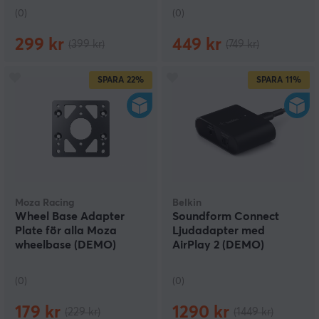
(0)
(0)
299 kr
449 kr
(399 kr)
(749 kr)
SPARA
22%
SPARA
11%
Moza Racing
Belkin
Wheel Base Adapter
Soundform Connect
Plate för alla Moza
Ljudadapter med
wheelbase (DEMO)
AirPlay 2 (DEMO)
(0)
(0)
179 kr
1290 kr
(229 kr)
(1449 kr)