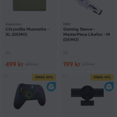
Aeperion
NRV
Chrysolite Musmatta -
Gaming Sleeve -
XL (DEMO)
MasterPiece Likefac - M
(DEMO)
(0)
(0)
499 kr
199 kr
(699 kr)
(279 kr)
SPARA
20%
SPARA
14%