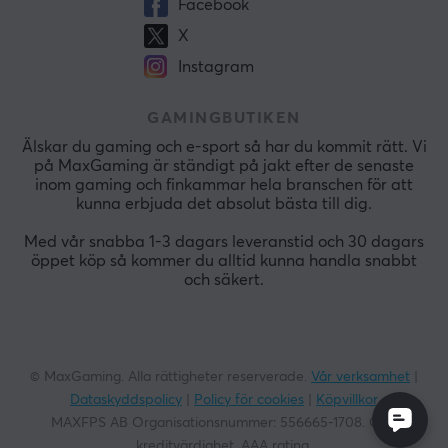
Facebook
X
Instagram
GAMINGBUTIKEN
Älskar du gaming och e-sport så har du kommit rätt. Vi
på MaxGaming är ständigt på jakt efter de senaste
inom gaming och finkammar hela branschen för att
kunna erbjuda det absolut bästa till dig.
Med vår snabba 1-3 dagars leveranstid och 30 dagars
öppet köp så kommer du alltid kunna handla snabbt
och säkert.
© MaxGaming. Alla rättigheter reserverade.
Vår verksamhet
|
Dataskyddspolicy
|
Policy för cookies
|
Köpvillkor
MAXFPS AB Organisationsnummer:
556665-1708
. God
kreditvärdighet. AAA rating.