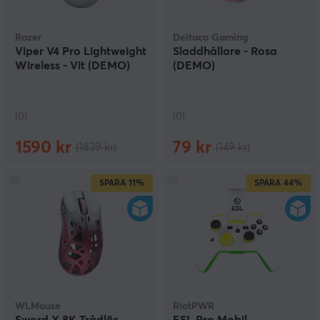
Razer
Deltaco Gaming
Viper V4 Pro Lightweight
Sladdhållare - Rosa
Wireless - Vit (DEMO)
(DEMO)
(0)
(0)
1590 kr
79 kr
(1839 kr)
(149 kr)
SPARA
11%
SPARA
44%
WLMouse
RiotPWR