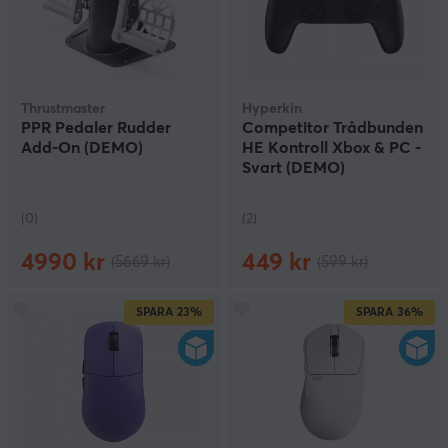
Thrustmaster
Hyperkin
PPR Pedaler Rudder
Competitor Trådbunden
Add-On (DEMO)
HE Kontroll Xbox & PC -
Svart (DEMO)
(0)
(2)
4990 kr
449 kr
(5669 kr)
(599 kr)
SPARA
23%
SPARA
36%