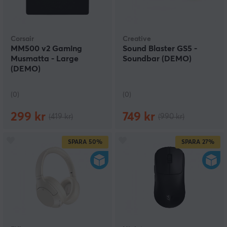
Corsair
Creative
MM500 v2 Gaming
Sound Blaster GS5 -
Musmatta - Large
Soundbar (DEMO)
(DEMO)
(0)
(0)
299 kr
749 kr
(419 kr)
(990 kr)
SPARA
50%
SPARA
27%