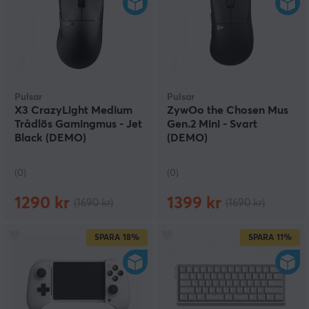
Pulsar
Pulsar
X3 CrazyLight Medium
ZywOo the Chosen Mus
Trådlös Gamingmus - Jet
Gen.2 Mini - Svart
Black (DEMO)
(DEMO)
(0)
(0)
1290 kr
1399 kr
(1690 kr)
(1690 kr)
SPARA
18%
SPARA
11%