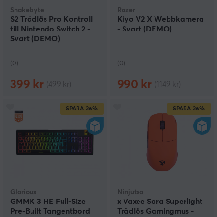
Snakebyte
Razer
S2 Trådlös Pro Kontroll
Kiyo V2 X Webb­kamera
till Nintendo Switch 2 -
- Svart (DEMO)
Svart (DEMO)
(0)
(0)
399 kr
990 kr
(499 kr)
(1149 kr)
SPARA
26%
SPARA
26%
Glorious
Ninjutso
GMMK 3 HE Full-Size
x Vaxee Sora Superlight
Pre-Built Tangentbord
Trådlös Gamingmus -