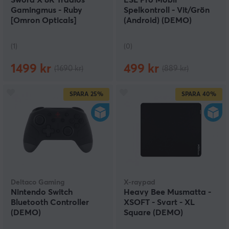
Sword X 8K Trådlös
ESL Pro Mobil
Gamingmus - Ruby
Spelkontroll - Vit/Grön
[Omron Opticals]
(Android) (DEMO)
(DEMO)
(1)
(0)
1499 kr
499 kr
(1690 kr)
(889 kr)
SPARA
25%
SPARA
40%
Deltaco Gaming
X-raypad
Nintendo Switch
Heavy Bee Musmatta -
Bluetooth Controller
XSOFT - Svart - XL
(DEMO)
Square (DEMO)