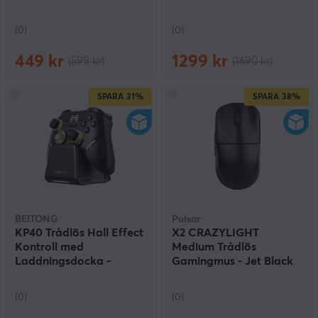
(0)
(0)
449 kr
1299 kr
(599 kr)
(1690 kr)
SPARA
31%
SPARA
38%
BEITONG
Pulsar
KP40 Trådlös Hall Effect
X2 CRAZYLIGHT
Kontroll med
Medium Trådlös
Laddningsdocka -
Gamingmus - Jet Black
Guldsvart (DEMO)
(DEMO)
(0)
(0)