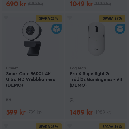
690 kr
1049 kr
(999 kr)
(1690 kr)
SPARA
25%
SPARA
25%
Emeet
Logitech
SmartCam S600L 4K
Pro X Superlight 2c
Ultra HD Webbkamera
Trådlös Gamingmus - Vit
(DEMO)
(DEMO)
(0)
(0)
599 kr
1489 kr
(799 kr)
(1989 kr)
SPARA
25%
SPARA
46%