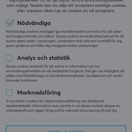
lagringstekniker för att ge dig en så bra användarupplevelse
Webbkamera (DEMO)
8K Trådlös Gamingmus -
som möjligt. Nedan kan du välja att acceptera samtliga cookies
Phantom Ninja (DEMO)
eller anpassa vilken typ av cookies du vill acceptera.
(0)
(0)
Nödvändiga
Nödvändiga cookies möjliggör grunfunktionalitet som krävs för att sidan
399 kr
1190 kr
(599 kr)
(1890 kr)
ska fungera korrekt och säkert. Dessa cookies används bland annat för att
kunna spara saker i varukorgen, presentera mer relevant innehåll för dig,
spara språkval och hålla dig inloggad mellan sidväxlingar.
SPARA
32%
SPARA
27%
Analys och statistik
Dessa cookies används för att samla in information om hur
användarupplevelsen av vår webbplats fungerar. Det ger oss möjlighet att
jobba med förbättringar av användarvänligheten, kundservice och andra
liknande funktioner.
Marknadsföring
Pulsar
BatKnight
Vi använder cookies för riktad marknadsföring och detaljerad
X2 v3 Size2 Trådlös
Dream 75HE RGB
besökarstatistik. Information som samlas in via dessa cookies skapar en
intresseprofil som ligger till grund för relevant annonsering till just dig.
Gamingmus - Vit
Tangentbord ANSI -
(DEMO)
Svart (DEMO)