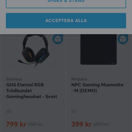
SPARA & STÄNG
(0)
(1)
879 kr
799 kr
(1290 kr)
(1099 kr)
ACCEPTERA ALLA
SPARA
18%
SPARA
20%
Glorious
Ninjutso
GHS Eternal RGB
NPC Gaming Musmatta
Trådbundet
- M (DEMO)
Gamingheadset - Svart
(DEMO)
(0)
(0)
799 kr
399 kr
(969 kr)
(499 kr)