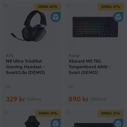
SPARA
40%
SPARA
47%
ATK
Pulsar
N9 Ultra Trådlöst
Xboard MS TKL
Gaming Headset -
Tangentbord ANSI -
Svart/Lila (DEMO)
Svart (DEMO)
(2)
(0)
329 kr
890 kr
(549 kr)
(1690 kr)
SPARA
29%
SPARA
25%