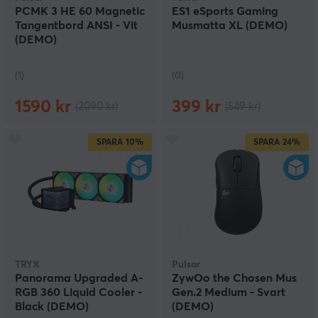
PCMK 3 HE 60 Magnetic
ES1 eSports Gaming
Tangentbord ANSI - Vit
Musmatta XL (DEMO)
(DEMO)
(1)
(0)
1590 kr
399 kr
(2090 kr)
(549 kr)
SPARA
10%
SPARA
24%
TRYX
Pulsar
Panorama Upgraded A-
ZywOo the Chosen Mus
RGB 360 Liquid Cooler -
Gen.2 Medium - Svart
Black (DEMO)
(DEMO)