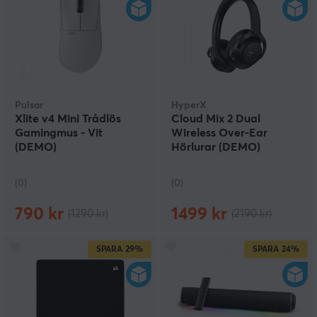
Pulsar
HyperX
Xlite v4 Mini Trådlös
Cloud Mix 2 Dual
Gamingmus - Vit
Wireless Over-Ear
(DEMO)
Hörlurar (DEMO)
(0)
(0)
790 kr
1499 kr
(1290 kr)
(2190 kr)
SPARA
29%
SPARA
24%