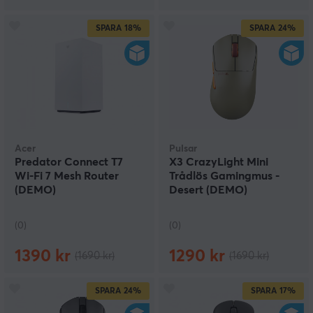
SPARA
18%
SPARA
24%
Acer
Pulsar
Predator Connect T7
X3 CrazyLight Mini
Wi-Fi 7 Mesh Router
Trådlös Gamingmus -
(DEMO)
Desert (DEMO)
(0)
(0)
1390 kr
1290 kr
(1690 kr)
(1690 kr)
SPARA
24%
SPARA
17%