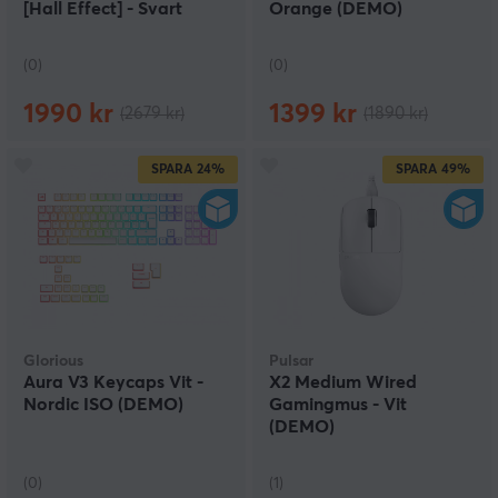
[Hall Effect] - Svart
Orange (DEMO)
(DEMO)
(0)
(0)
1990 kr
1399 kr
(2679 kr)
(1890 kr)
SPARA
24%
SPARA
49%
Glorious
Pulsar
Aura V3 Keycaps Vit -
X2 Medium Wired
Nordic ISO (DEMO)
Gamingmus - Vit
(DEMO)
(0)
(1)