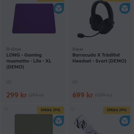
D-Glow
Razer
LONG - Gaming
Barracuda X Trådlöst
musmatta - Lila - XL
Headset - Svart (DEMO)
(DEMO)
(0)
(0)
299 kr
699 kr
(399 kr)
(1299 kr)
SPARA
29%
SPARA
29%