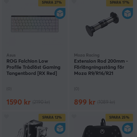
SPARA
27%
SPARA
17%
Asus
Moza Racing
ROG Falchion Low
Extension Rod 200mm -
Profile Trådlöst Gaming
Förlängningsstång för
Tangentbord [RX Red]
Moza R9/R16/R21
(DEMO)
(DEMO)
(0)
(0)
1590 kr
899 kr
(2190 kr)
(1089 kr)
SPARA
12%
SPARA
25%