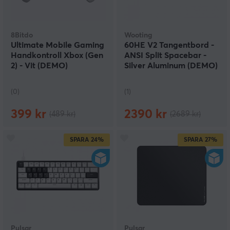
8Bitdo
Wooting
Ultimate Mobile Gaming
60HE V2 Tangentbord -
Handkontroll Xbox (Gen
ANSI Split Spacebar -
2) - Vit (DEMO)
Silver Aluminum (DEMO)
(0)
(1)
399 kr
2390 kr
(489 kr)
(2689 kr)
SPARA
24%
SPARA
27%
Pulsar
Pulsar