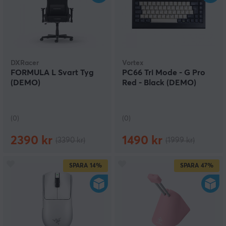
DXRacer
Vortex
FORMULA L Svart Tyg
PC66 Tri Mode - G Pro
(DEMO)
Red - Black (DEMO)
(0)
(0)
2390 kr
1490 kr
(3390 kr)
(1999 kr)
SPARA
14%
SPARA
47%