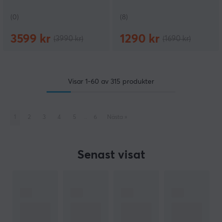
(0)
(8)
3599 kr
1290 kr
(3990 kr)
(1690 kr)
Visar
1-60
av
315
produkter
1
2
3
4
5
..
6
Nästa
»
Senast visat