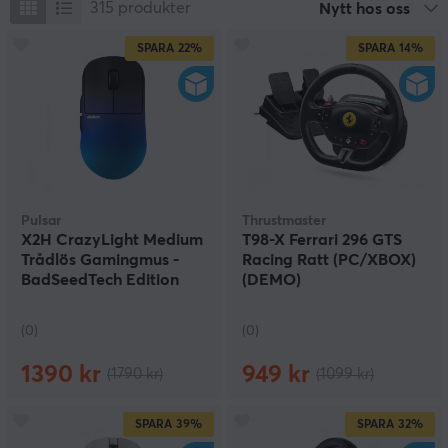
315
produkter
Nytt hos oss
SPARA
22%
SPARA
14%
Pulsar
Thrustmaster
X2H CrazyLight Medium
T98-X Ferrari 296 GTS
Trådlös Gamingmus -
Racing Ratt (PC/XBOX)
BadSeedTech Edition
(DEMO)
(DEMO)
(0)
(0)
1390 kr
949 kr
(1790 kr)
(1099 kr)
SPARA
39%
SPARA
32%