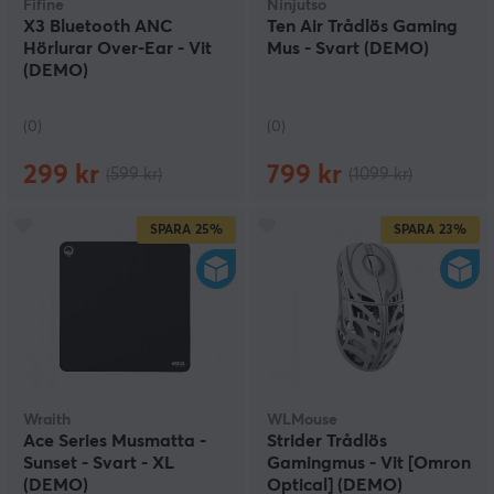
Fifine
Ninjutso
X3 Bluetooth ANC
Ten Air Trådlös Gaming
Hörlurar Over-Ear - Vit
Mus - Svart (DEMO)
(DEMO)
(0)
(0)
299 kr
799 kr
(599 kr)
(1099 kr)
SPARA
25%
SPARA
23%
Wraith
WLMouse
Ace Series Musmatta -
Strider Trådlös
Sunset - Svart - XL
Gamingmus - Vit [Omron
(DEMO)
Optical] (DEMO)