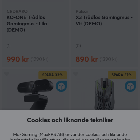
CRDRAKO
Pulsar
KO-ONE Trådlös
X3 Trådlös Gamingmus -
Gamingmus - Lila
Vit (DEMO)
(DEMO)
(1)
(0)
990 kr
890 kr
(1290 kr)
(1390 kr)
SPARA
33%
SPARA
37%
Cookies och liknande tekniker
Emeet
Pwnage
MaxGaming (MaxFPS AB) använder cookies och liknande
SmartCam Nova 4K
StormBreaker Max CF