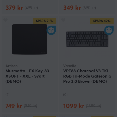
379 kr
349 kr
(499 kr)
(690 kr)
SPARA
21%
SPARA
42%
Artisan
Varmilo
Musmatta - FX Key-83 -
VPT88 Charcoal V3 TKL
XSOFT - XXL - Svart
RGB Tri-Mode Gateron G
(DEMO)
Pro 3.0 Brown (DEMO)
(2)
(0)
749 kr
1099 kr
(949 kr)
(1889 kr)