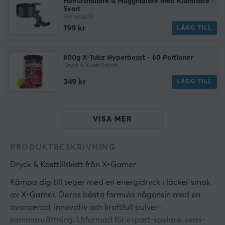
Hörlurshållare & Mugghållare med Klämfäste -
Svart
Hörlursställ
199 kr
LÄGG TILL
600g X-Tubz Hyperbeast - 60 Portioner
Dryck & Kosttillskott
349 kr
LÄGG TILL
VISA MER
PRODUKTBESKRIVNING
Dryck & Kosttillskott
 från 
X-Gamer
Kämpa dig till seger med en energidryck i läcker smak
av X-Gamer. Deras bästa formula någonsin med en
avancerad, innovativ och kraftfull pulver-
sammansättning. Utformad för esport-spelare, semi-