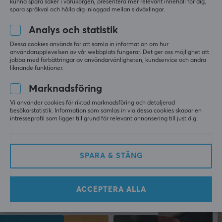
kunna spara saker i varukorgen, presentera mer relevant innehåll för dig,
Rosa
spara språkval och hålla dig inloggad mellan sidväxlingar.
LÄMNA RECENSION
Analys och statistik
ÖVRIG INFORMATION
Dessa cookies används för att samla in information om hur
användarupplevelsen av vår webbplats fungerar. Det ger oss möjlighet att
Åldersgräns
jobba med förbättringar av användarvänligheten, kundservice och andra
15 år
Mer från vårt Community
liknande funktioner.
Marknadsföring
Vi använder cookies för riktad marknadsföring och detaljerad
besökarstatistik. Information som samlas in via dessa cookies skapar en
intresseprofil som ligger till grund för relevant annonsering till just dig.
SPARA & STÄNG
ACCEPTERA ALLA