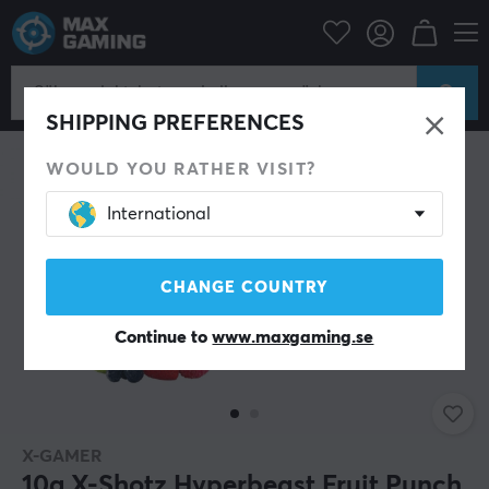
Hem & Fritid
Dryck & Kosttillskott
SPARA 49%
SHIPPING PREFERENCES
WOULD YOU RATHER VISIT?
International
CHANGE COUNTRY
Continue to
www.maxgaming.se
X-GAMER
10g X-Shotz Hyperbeast Fruit Punch