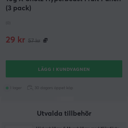
(3 pack)
(0)
29
kr
57
kr
LÄGG I KUNDVAGNEN
I lager
30 dagars öppet köp
Utvalda tillbehör