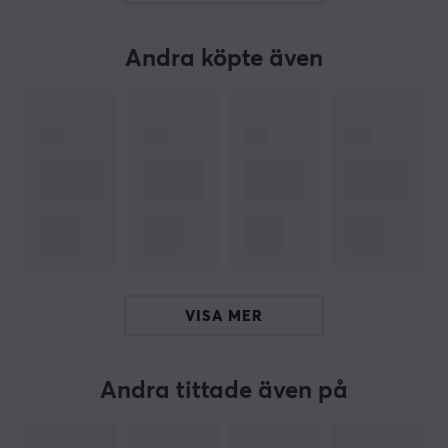
Tillv. artikelnummer: XGXSH-4.0-3x50606HYPE-1-A
Andra köpte även
PRODUKTER I PAKETET
3
10g X-Shotz Hyperbeast (Fruit Punch)
X-Gamer
OM VARUMÄRKET
Det populära kosttillskottet
X-Gamer
- En avancerad
och innovativ energi- & fokusdryck tillverkad i Sverige.
VISA MER
Ett perfekt kosttillskott för långa spelsessioner och
hårda träningspass. Deras vision är att förbättra
spelarens upplevelse och prestanda genom förbättrad
Andra tittade även på
energi, uthållighet, fokus och reflexer.