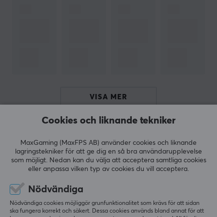
Hitta din favoritsmak hos oss, vi har ett brett sortiment
av flera goda smaker, se alla
här
! Vi rekommenderar
X-
Gamer
till våra kunder och partners. En högkvalitativ
produkt för dig som gillar energi- & kosttillskott samt
vill spara pengar och tänka på miljön genom att
blanda drycken själv.
SPECIFIKATIONER
VISA MER
EGENSKAPER
Cookies och liknande tekniker
Koffein
RECENSIONER (0)
FRÅGOR OCH SVAR (0)
COMMUNI
200 mg per servering
MaxGaming (MaxFPS AB) använder cookies och liknande
lagringstekniker för att ge dig en så bra användarupplevelse
Serveringar
som möjligt. Nedan kan du välja att acceptera samtliga cookies
3 x 1 st
eller anpassa vilken typ av cookies du vill acceptera.
5
0%
0.0
Typ
4
0%
Nödvändiga
3
0%
Bundle, X-Shot
2
0%
Nödvändiga cookies möjliggör grunfunktionalitet som krävs för att sidan
Baserat på 0 recensioner
1
0%
ska fungera korrekt och säkert. Dessa cookies används bland annat för att
Färg