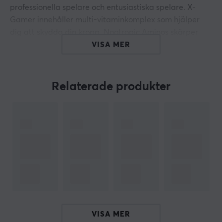
professionella spelare och entusiastiska spelare. X-
Gamer innehåller multi-vitaminkomplex som hjälper
dig att skydda din kropp. Nootropic Aminos skärper
sinnet, och eftersom den är sockerfri innehåller den
VISA MER
endast 31 kalorier per 500 ml.
Upptäck kraften av X-Gamer
Relaterade produkter
- Boostar energin
- Inget tillsatt socker
- Skärper fokuseringen
- Snabbar upp reaktionstider
- Multi-vitaminer
- Veganvänlig
- 200mg koffein
ARTIKELNUMMER
VISA MER
Vårt artikelnummer: S1055