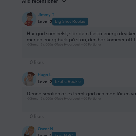
Alla recensioner
Jimmy T
Big Shot Rookie
Level 2
Hur god som helst, slår dem flesta energi drycke
mer en energiburk på stan, den här kommer att f
X-Gamer 2 x 600g X-Tubz Hyperbeast - 60 Portioner
0 likes
Hugo L
Exotic Rookie
Level 2
Denna smaken är extremt god och man får en väld
X-Gamer 2 x 600g X-Tubz Hyperbeast - 60 Portioner
0 likes
Oscar N
Epic NPC