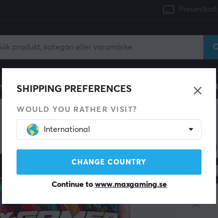
Presentkort
mingdator
Konsol
Gamingstol
Mobiltillbehör
H
SHIPPING PREFERENCES
WOULD YOU RATHER VISIT?
International
SPARA 14%
X-GAM
2 x
CHANGE COUNTRY
- 6
Continue to
www.maxgaming.se
(4)