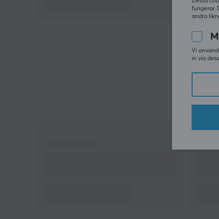
Dessa coo
fungerar. 
andra likn
M
Vi använde
in via des