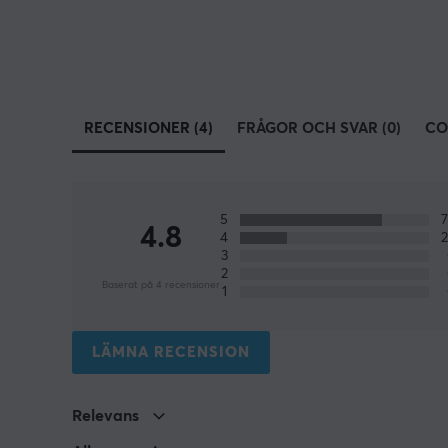
RECENSIONER (4)
FRÅGOR OCH SVAR (0)
CO
5
4.8
4
3
2
Baserat på 4 recensioner
1
LÄMNA RECENSION
Relevans