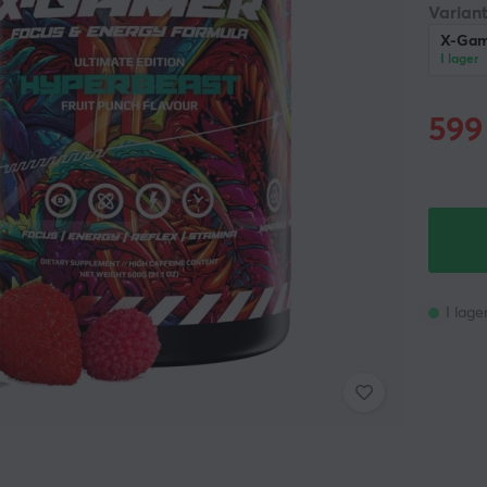
Variant
X-Game
I lager
599
I lage