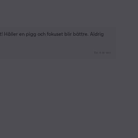
åller en pigg och fokuset blir bättre. Aldrig 
för 4 år sen