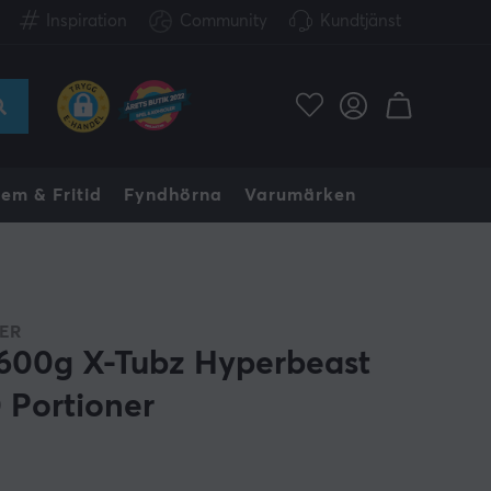
Inspiration
Community
Kundtjänst
em & Fritid
Fyndhörna
Varumärken
ER
 600g X-Tubz Hyperbeast
0 Portioner