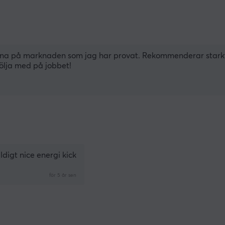
rna på marknaden som jag har provat. Rekommenderar starkt! H
ölja med på jobbet!
igt nice energi kick
för 5 år sen