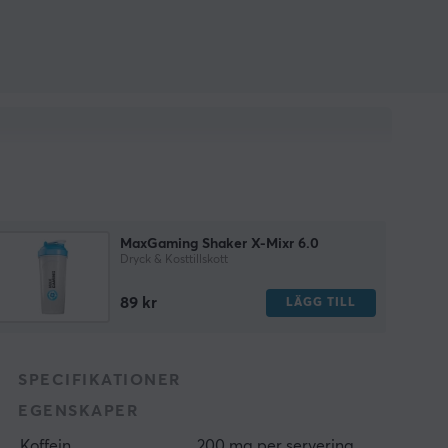
MaxGaming Shaker X-Mixr 6.0
Dryck & Kosttillskott
89 kr
LÄGG TILL
SPECIFIKATIONER
EGENSKAPER
Koffein
200 mg per servering