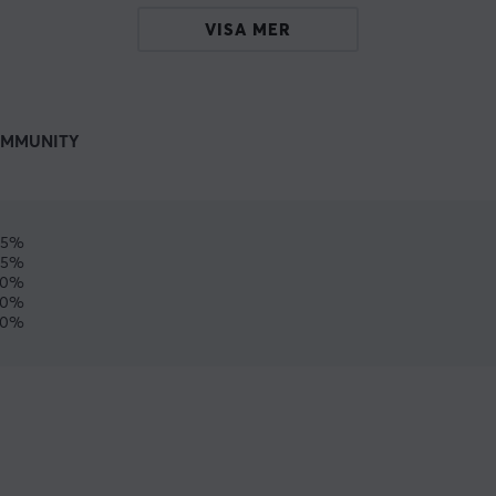
VISA MER
MMUNITY
75%
25%
0%
0%
0%