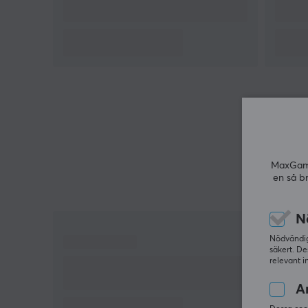
En icke-kolsyrad, pulveriserad energimatrix och
fokusmatrix som innehåller massvis med
multivitaminkomplex som hjälper dig att skydda di
kropp. Räcker till 60-120 serveringar beroende på
styrka, tillsätt bara iskallt vatten. Slipp kånka på
vatten, spar på både dig och miljön.
MaxGamin
en så b
N
Nödvändiga
säkert. De
relevant i
An