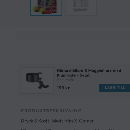
Hörlurshållare & Mugghållare med
Klämfäste - Svart
Hörlursställ
199 kr
LÄGG TILL
PRODUKTBESKRIVNING
Dryck & Kosttillskott
 från 
X-Gamer