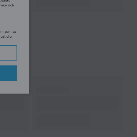
bplats
rvice och
som samlas
just dig.