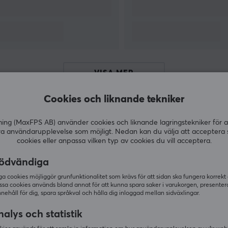
Hitta din favoritsmak hos oss, vi har ett brett
sortiment av flera goda smaker, se alla
här
! Vi
rekommenderar
X-Gamer
till våra kunder och
n
partners. En högkvalitativ produkt för dig som
gillar energi- & kosttillskott samt vill spara
pengar och tänka på miljön genom att blanda
VISA MER
drycken själv.
Cookies och liknande tekniker
g (MaxFPS AB) använder cookies och liknande lagringstekniker för a
ra användarupplevelse som möjligt. Nedan kan du välja att acceptera 
Andra köpte även
cookies eller anpassa vilken typ av cookies du vill acceptera.
ödvändiga
 cookies möjliggör grunfunktionalitet som krävs för att sidan ska fungera korrekt
ssa cookies används bland annat för att kunna spara saker i varukorgen, presente
nnehåll för dig, spara språkval och hålla dig inloggad mellan sidväxlingar.
alys och statistik