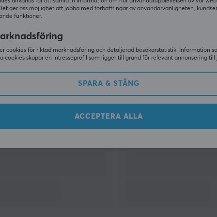
kies används för att samla in information om hur användarupplevelsen av vår web
Det ger oss möjlighet att jobba med förbättringar av användarvänligheten, kundse
ande funktioner.
arknadsföring
VISA MER
r cookies för riktad marknadsföring och detaljerad besökarstatistik. Information 
sa cookies skapar en intresseprofil som ligger till grund för relevant annonsering till 
SPARA & STÄNG
Andra tittade även på
ACCEPTERA ALLA