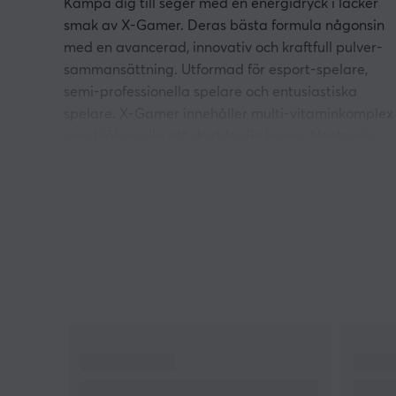
Kämpa dig till seger med en energidryck i läcker
smak av X-Gamer. Deras bästa formula någonsin
med en avancerad, innovativ och kraftfull pulver-
sammansättning. Utformad för esport-spelare,
semi-professionella spelare och entusiastiska
spelare. X-Gamer innehåller multi-vitaminkomplex
som hjälper dig att skydda din kropp. Nootropic
Aminos skärper sinnet, och eftersom den är sockerfr
innehåller den endast 31 kalorier per 500 ml.
Upptäck kraften av X-Gamer
- Boostar energin
- Inget tillsatt socker
- Skärper fokuseringen
- Snabbar upp reaktionstider
- Multi-vitaminer
- Veganvänlig
- 200mg koffein (2 st skopor)