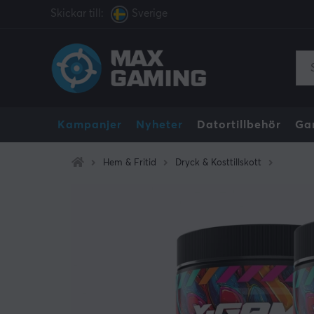
Skickar till:
Sverige
Kampanjer
Nyheter
Datortillbehör
Ga
Hem & Fritid
Dryck & Kosttillskott