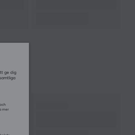
tt ge dig
samtliga
 och
ra mer