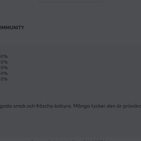
OMMUNITY
00%
0%
0%
0%
0%
t
a
i
s goda smak och fräscha kolsyra. Många tycker den är prisvär