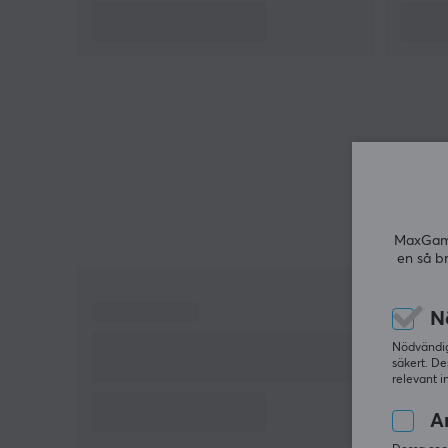
Livar upp kropp och sinne.
RED BULL GER DIG VINGAR
I mitten av 1980-talet grundade Dietrich Mateschit
Red Bull, inspirerad av funktionsdrycker från fjärran
östern. Han utvecklade inte enbart en ny produkt,
utan även ett unikt marknadsföringskoncept och
lanserade Red Bull Energidryck den 1:a april, 1987.
En helt ny produktkategori föddes - energidryck.
MaxGamin
KONSUMTIONSTILLFÄLLEN
en så b
Red Bulls energidrycker är uppskattade över hela
världen av toppidrottare och studenter, under
N
krävande arbetsdagar och vid långa bilkörningar.
Nödvändiga
säkert. De
relevant i
INUTI BURKEN
Koffein har använts för dess stimulerande effekt på
An
människokroppen sedan urminnes tider och finns