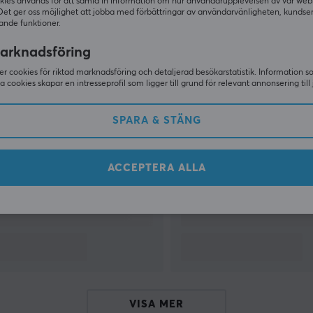
kies används för att samla in information om hur användarupplevelsen av vår web
Det ger oss möjlighet att jobba med förbättringar av användarvänligheten, kundse
ande funktioner.
VISA MER
n
arknadsföring
r cookies för riktad marknadsföring och detaljerad besökarstatistik. Information 
sa cookies skapar en intresseprofil som ligger till grund för relevant annonsering till 
Andra tittade även på
SPARA & STÄNG
a
ACCEPTERA ALLA
a
VISA MER