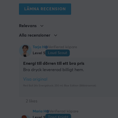
LÄMNA RECENSION
Relevans
Alla recensioner
Tarja H
Verifierad köpare
Loud Scout
Level 5
Energi till dörren till ett bra pris
Bra dryck levererad billigt hem.
Visa original
Red Bull 24x Energidryck, 250 ml, Blue Edition (Blåbärssmak)
2 likes
Maria H
Verifierad köpare
Tired Knight
Level 9