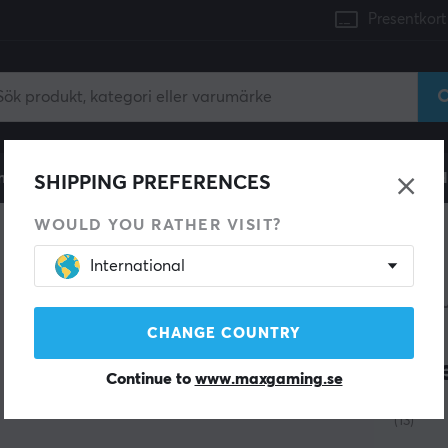
Presentkort
mingdator
Konsol
Gamingstol
Mobiltillbehör
H
SHIPPING PREFERENCES
WOULD YOU RATHER VISIT?
International
RED B
24x
CHANGE COUNTRY
Blu
Continue to
www.maxgaming.se
(13)