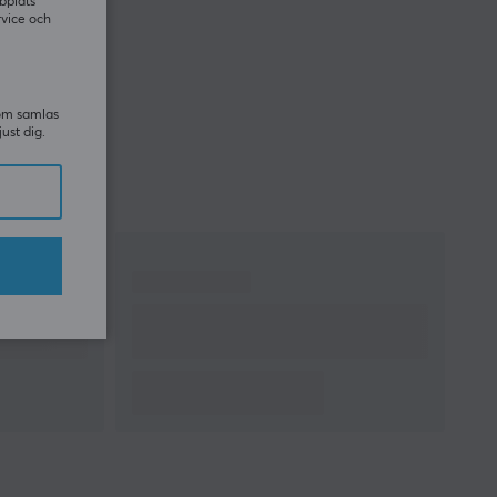
bplats
rvice och
som samlas
just dig.