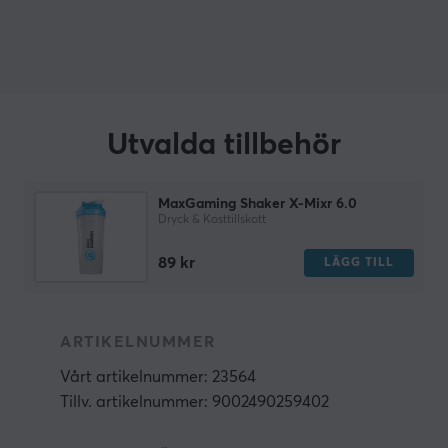
Utvalda tillbehör
MaxGaming Shaker X-Mixr 6.0
Dryck & Kosttillskott
89 kr
LÄGG TILL
ARTIKELNUMMER
Vårt artikelnummer: 23564
Tillv. artikelnummer: 9002490259402