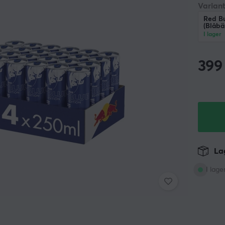
Variant
Red Bu
(Blåbä
I lager
399
Lag
I lage