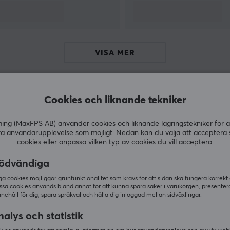
z
VISA MER
Cookies och liknande tekniker
Andra köpte även
g (MaxFPS AB) använder cookies och liknande lagringstekniker för a
ra användarupplevelse som möjligt. Nedan kan du välja att acceptera 
cookies eller anpassa vilken typ av cookies du vill acceptera.
ödvändiga
 cookies möjliggör grunfunktionalitet som krävs för att sidan ska fungera korrekt
ssa cookies används bland annat för att kunna spara saker i varukorgen, presente
nnehåll för dig, spara språkval och hålla dig inloggad mellan sidväxlingar.
alys och statistik