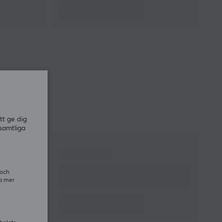
tt ge dig
samtliga
 och
ra mer