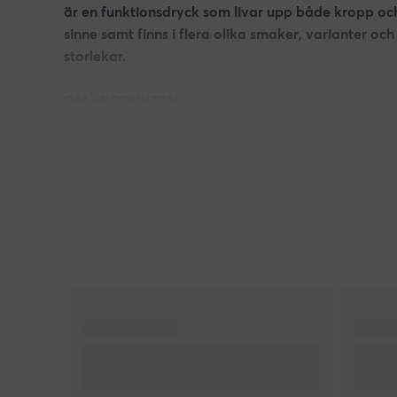
är en funktionsdryck som livar upp både kropp oc
sinne samt finns i flera olika smaker, varianter och
storlekar.
OM PRODUKTEN:
Det speciella receptet för Red Bull Energidryck
innehåller ingredienser av högsta kvalitet:
koffein, taurin, B-vitaminer, sockerarter,
alpvatten.
En burk Red Bull Energidryck 250ml innehåller
80mg koffein, ungefär samma mängd som i en
kopp kaffe.
Mängden socker i en burk Red Bull Energidryck
motsvarar sockerhalten i en lika stor mängd
äppel- eller apelsinjuice - 11g per 100ml.
Red Bulls burkar är gjorda av 100%
återvinningsbar aluminium.