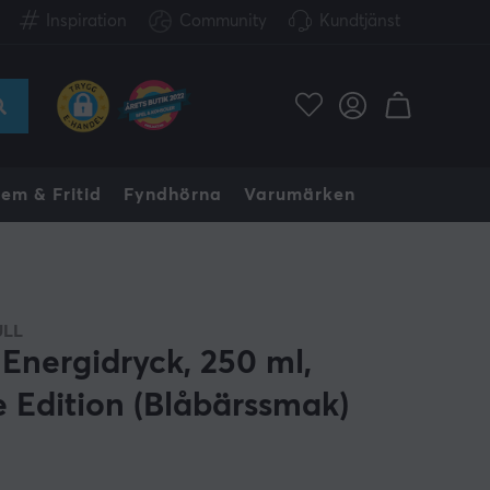
Inspiration
Community
Kundtjänst
em & Fritid
Fyndhörna
Varumärken
ULL
 Energidryck, 250 ml,
e Edition (Blåbärssmak)