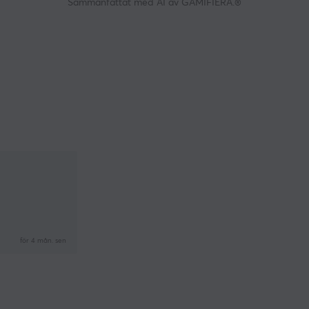
Sammanfattat med AI av GAMIFIERA.®
för 4 mån. sen