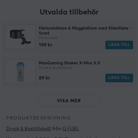
Utvalda tillbehör
Hörlurshållare & Mugghållare med Klämfäste -
Svart
Hörlursställ
199 kr
LÄGG TILL
MaxGaming Shaker X-Mixr 6.0
Dryck & Kosttillskott
89 kr
LÄGG TILL
VISA MER
PRODUKTBESKRIVNING
Dryck & Kosttillskott
 från 
G FUEL