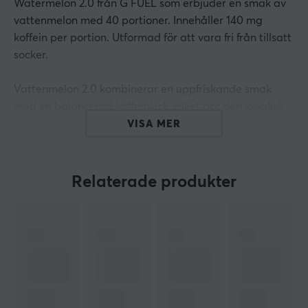
Watermelon 2.0 från G FUEL som erbjuder en smak av
vattenmelon med 40 portioner. Innehåller 140 mg
koffein per portion. Utformad för att vara fri från tillsatt
socker.
Vattenmelon 2.0 kombinerar en uppfriskande smak
med en balanserad koffeinkick, vilket gör den idealisk
för aktiva användare som letar efter en smaklig
VISA MER
hydrering. Med hela 40 portioner per förpackning kan
du njuta av denna läckra dryck utan att bekymra dig
för att slut på smak.
Relaterade produkter
Dessutom är drycken designad för att eliminera
upplevelsen av klumpighet som ibland associeras med
pulverdrycker. Detta säkerställs genom att använda
kvalitativa ingredienser och en optimerad
blandningsteknik, vilket också medför att du får extra
antioxidanter för att supporta din kropp och skärpa