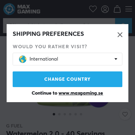
Hem & Fritid
Dryck & Kosttillskott
SHIPPING PREFERENCES
WOULD YOU RATHER VISIT?
International
CHANGE COUNTRY
Continue to
www.maxgaming.se
G FUEL
Watermelon 2.0 - 40 Servings