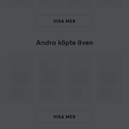
ditt fokus under långvarig användning.
Sammanfattning
VISA MER
Uppfriskande smak av vattenmelon
40 portioner per förpackning
Andra köpte även
Passar aktiva användare
Ger en balanserad koffeinkick
Inga tillsatser av socker
ARTIKELNUMMER
Vårt artikelnummer: 39356
Tillv. artikelnummer: 3280
OM VARUMÄRKET
VISA MER
Sedan 2012 har
G FUEL
drivits av spelgemenskapen