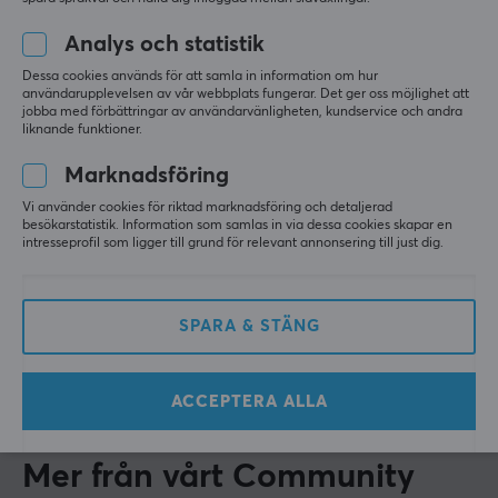
5
100%
5.0
4
0%
Koffein
Analys och statistik
3
0%
140 mg per servering
2
0%
Dessa cookies används för att samla in information om hur
Baserat på 1 recension
1
0%
användarupplevelsen av vår webbplats fungerar. Det ger oss möjlighet att
Serveringar
jobba med förbättringar av användarvänligheten, kundservice och andra
40 st
liknande funktioner.
LÄMNA RECENSION
Smak
Marknadsföring
Watermelon
Vi använder cookies för riktad marknadsföring och detaljerad
Relevans
besökarstatistik. Information som samlas in via dessa cookies skapar en
Färg
intresseprofil som ligger till grund för relevant annonsering till just dig.
Alla recensioner
Grön, Röd
Eric K
Verifierad köpare
SPARA & STÄNG
ÖVRIG INFORMATION
Grinding Specialist
Level 6
Åldersgräns
G FUEL Watermelon 2.0 - 40 Servings
18 år
ACCEPTERA ALLA
för 2 mån. sen
Mer från vårt Community