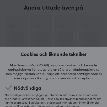
och kan med stolthet säga att deras produkt är en
Andra tittade även på
energidryck skapad av spelare för spelare. Genom
partnerskap med ett flertal olika streamers har G FUEL
etablerat sig som en pålitlig och populär dryck inom
spelvärlden. Men du behöver inte vara enbart en
streamer för att njuta av G FUEL – det är en mångsidig
dryck som kan avnjutas i olika situationer med glädje.
G FUEL Energy Drink är det ultimata tillskottet för
Cookies och liknande tekniker
spelare, kreatörer, studenter och idrottare. Med sina
noggrant framställda, sockerfria recept och
MaxGaming (MaxFPS AB) använder cookies och liknande
VISA MER
lagringstekniker för att ge dig en så bra användarupplevelse
förstklassiga ingredienser ger G FUEL dig den perfekta
som möjligt. Nedan kan du välja att acceptera samtliga cookies
kombinationen av energi, fokus och uthållighet för att
eller anpassa vilken typ av cookies du vill acceptera.
klara av alla utmaningar du stöter på under dagen.
RECENSIONER (1)
FRÅGOR OCH SVAR (0)
COMMUNI
Nödvändiga
Nödvändiga cookies möjliggör grunfunktionalitet som krävs för att sidan
SPECIFIKATIONER
ska fungera korrekt och säkert. Dessa cookies används bland annat för att
kunna spara saker i varukorgen, presentera mer relevant innehåll för dig,
EGENSKAPER
spara språkval och hålla dig inloggad mellan sidväxlingar.