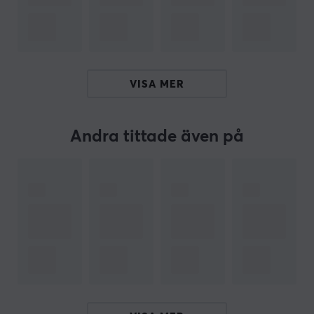
extremsportbranschen, men har även fått stor
popularitet hos ungdomar.
Coca-Cola Enterprises tog över
distributionsrättigheterna för Monsters energidrycker
VISA MER
2011. Sedan dess har drycken blivit allt mer populär
bland konsumenter. Monster Energy har en hög
koffeinhalt och tillsatta aminosyror för att ge
Andra tittade även på
användaren en boost av energi. Drycken finns i flera
olika smaker, från klassiska som Original och Zero Ultra
till mer exotiska som Mango Loco och Pipeline Punch.
Många använder också drycken som ett substitut för
kaffe på morgonen eller som en fördelaktig pre-
workout drink inför träningspasset.
SPECIFIKATIONER
EGENSKAPER