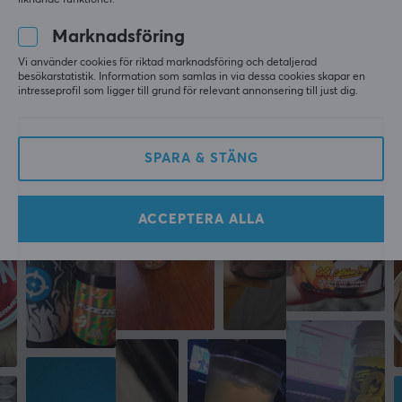
Sporty Scout
Level 5
Marknadsföring
Monster Energy Original 24 x 500ml (Inkl. pant)
Vi använder cookies för riktad marknadsföring och detaljerad
i fjol
besökarstatistik. Information som samlas in via dessa cookies skapar en
intresseprofil som ligger till grund för relevant annonsering till just dig.
Mer från vårt Community
SPARA & STÄNG
ACCEPTERA ALLA