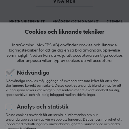
VISA MER
Koffein
180 mg per servering
Serveringar
RECENSIONER (1)
FRÅGOR OCH SVAR (0)
COMMUNI
24 x 1 st
Cookies och liknande tekniker
Färg
MaxGaming (MaxFPS AB) använder cookies och liknande
Grön, Svart
5
100%
lagringstekniker för att ge dig en så bra användarupplevelse
5.0
4
0%
som möjligt. Nedan kan du välja att acceptera samtliga cookies
3
0%
eller anpassa vilken typ av cookies du vill acceptera.
ÖVRIG INFORMATION
2
0%
Baserat på 1 recension
1
0%
Nödvändiga
Åldersgräns
15 år
Nödvändiga cookies möjliggör grunfunktionalitet som krävs för att sidan
ska fungera korrekt och säkert. Dessa cookies används bland annat för att
LÄMNA RECENSION
kunna spara saker i varukorgen, presentera mer relevant innehåll för dig,
spara språkval och hålla dig inloggad mellan sidväxlingar.
Relevans
Analys och statistik
Alla recensioner
Dessa cookies används för att samla in information om hur
användarupplevelsen av vår webbplats fungerar. Det ger oss möjlighet att
jobba med förbättringar av användarvänligheten, kundservice och andra
Nina K
Verifierad köpare
liknande funktioner.