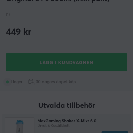
(1)
449
kr
LÄGG I KUNDVAGNEN
I lager
30 dagars öppet köp
Utvalda tillbehör
MaxGaming Shaker X-Mixr 6.0
Dryck & Kosttillskott