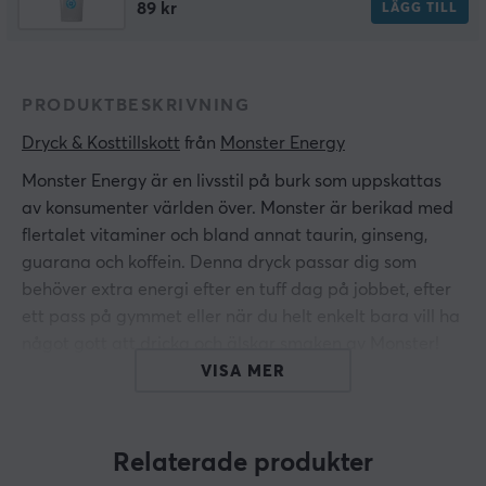
89 kr
LÄGG TILL
PRODUKTBESKRIVNING
Dryck & Kosttillskott
 från 
Monster Energy
Monster Energy är en livsstil på burk som uppskattas
av konsumenter världen över. Monster är berikad med
flertalet vitaminer och bland annat taurin, ginseng,
guarana och koffein. Denna dryck passar dig som
behöver extra energi efter en tuff dag på jobbet, efter
ett pass på gymmet eller när du helt enkelt bara vill ha
något gott att dricka och älskar smaken av Monster!
VISA MER
ARTIKELNUMMER
Vårt artikelnummer: S1338
Relaterade produkter
Tillv. artikelnummer: 5060166694784