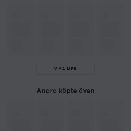
PRODUKTER I PAKETET
24
Original 500ml (Inkl. Pant)
Monster Energy
OM VARUMÄRKET
VISA MER
Monster Energy
är en amerikansk energidryck som
marknadsförs av Monster Beverage och är välkänd för
att sponsra sportevenemang och toppidrottare. Den
Andra köpte även
igenkännliga drycken med det gröna M:et på burken
har flera varianter på marknaden. Monster Energy
lanserades år 2002 och har snabbt blivit en av de mest
sålda energidryckerna i världen. Drycken marknadsförs
främst till personer inom action- och