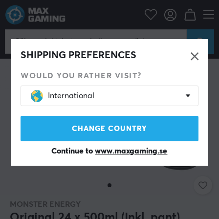
Hem & Fritid
Dryck & Kosttillskott
SHIPPING PREFERENCES
WOULD YOU RATHER VISIT?
International
CHANGE COUNTRY
Continue to
www.maxgaming.se
MONSTER ENERGY
Original 24 x 500ml (Inkl. pant)