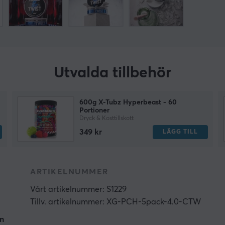
Utvalda tillbehör
600g X-Tubz Hyperbeast - 60
Portioner
Dryck & Kosttillskott
349 kr
LÄGG TILL
ARTIKELNUMMER
Vårt artikelnummer: S1229
Tillv. artikelnummer: XG-PCH-5pack-4.0-CTW
en