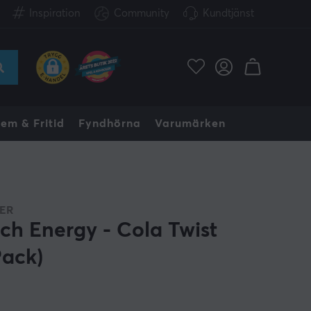
Inspiration
Community
Kundtjänst
em & Fritid
Fyndhörna
Varumärken
ER
ch Energy - Cola Twist
Pack)