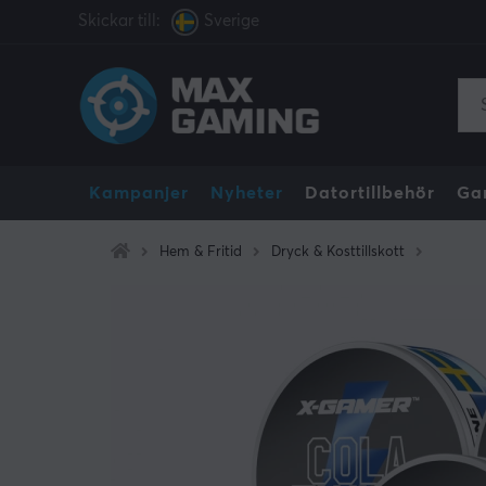
Skickar till:
Sverige
Kampanjer
Nyheter
Datortillbehör
Ga
Hem & Fritid
Dryck & Kosttillskott