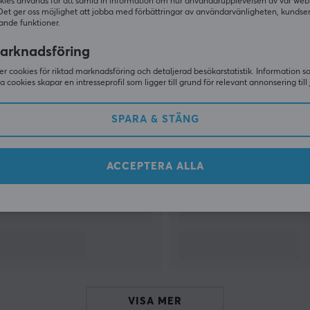
kies används för att samla in information om hur användarupplevelsen av vår web
Det ger oss möjlighet att jobba med förbättringar av användarvänligheten, kundse
ande funktioner.
VISA MER
arknadsföring
r cookies för riktad marknadsföring och detaljerad besökarstatistik. Information 
sa cookies skapar en intresseprofil som ligger till grund för relevant annonsering till 
Andra tittade även på
SPARA & STÄNG
ACCEPTERA ALLA
VISA MER