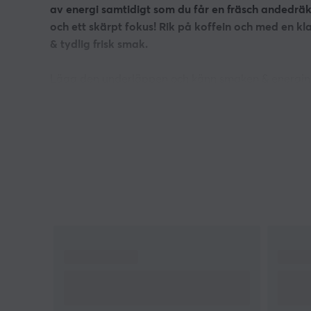
av energi samtidigt som du får en fräsch andedräk
och ett skärpt fokus! Rik på koffein och med en kl
& tydlig frisk smak.
Lägg den underläppen och känn smaken & energin
Helt nytt komplement till traditionella energidrycke
20st portioner per dosa
50mg koffein per kudde
1000mg i en dosa
Ingen tobak
Ingen nikotin
Hög koffeinhalt
Ingredienser:
Fyllnadsmedel (E460), vatten,
växtfiber, förtjockningsmedel(E401), koffein, salt,
aromer, sötningsmedel (E950),