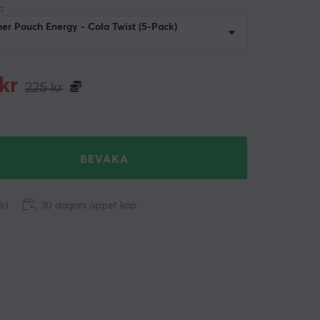
:
r Pouch Energy - Cola Twist (5-Pack)
kr
225
kr
BEVAKA
ld
30 dagars öppet köp