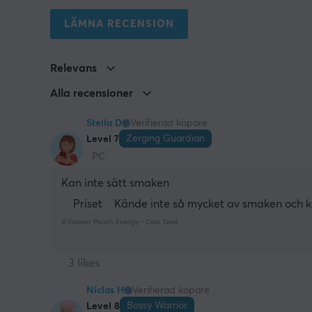
LÄMNA RECENSION
Relevans
Alla recensioner
Stella D
Verifierad köpare
Zerging Guardian
Level 7
PC
Kan inte sätt smaken
Priset
Kände inte så mycket av smaken och 
X-Gamer Pouch Energy - Cola Twist
3 likes
Niclas H
Verifierad köpare
Bossy Warrior
Level 8