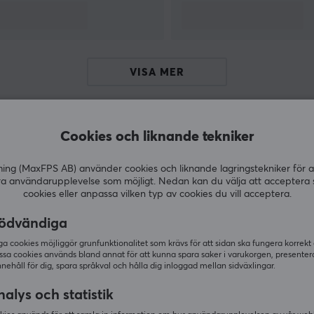
rekommenderar
X-Gamer
till våra kunder och
partners. En högkvalitativ produkt för dig som
gillar energi- & kosttillskott samt vill spara
pengar och tänka på miljön genom att blanda
VISA MER
drycken själv.
Cookies och liknande tekniker
Andra köpte även
g (MaxFPS AB) använder cookies och liknande lagringstekniker för a
ra användarupplevelse som möjligt. Nedan kan du välja att acceptera 
cookies eller anpassa vilken typ av cookies du vill acceptera.
ödvändiga
 cookies möjliggör grunfunktionalitet som krävs för att sidan ska fungera korrekt
ssa cookies används bland annat för att kunna spara saker i varukorgen, presente
nnehåll för dig, spara språkval och hålla dig inloggad mellan sidväxlingar.
alys och statistik