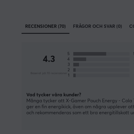
RECENSIONER (70)
FRÅGOR OCH SVAR (0)
C
5
4.3
4
3
2
Baserat på 70 recensioner
1
Vad tycker våra kunder?
Många tycker att X-Gamer Pouch Energy - Cola Tw
ger en fin energikick, även om några upplever at
och rekommenderas som ett bra energitillskott 