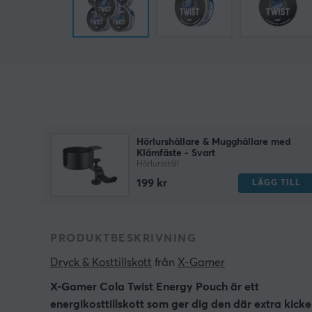
Hörlurshållare & Mugghållare med
Klämfäste - Svart
Hörlursställ
199 kr
LÄGG TILL
PRODUKTBESKRIVNING
Dryck & Kosttillskott
 från 
X-Gamer
X-Gamer Cola Twist Energy Pouch är ett
energikosttillskott som ger dig den där extra kick