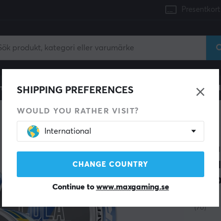
Presentkort
mingdator
Konsol
Gamingstol
Mobiltillbehör
H
SHIPPING PREFERENCES
WOULD YOU RATHER VISIT?
International
SPARA 20%
X-GAM
Pou
CHANGE COUNTRY
(5-
Continue to
www.maxgaming.se
(70)