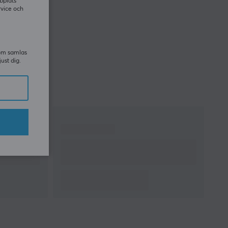
bplats
rvice och
som samlas
just dig.