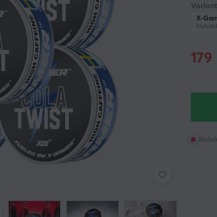
Variant
X-Game
Slutsåld
179
Slutså