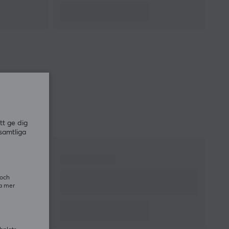
tt ge dig
samtliga
 och
ra mer