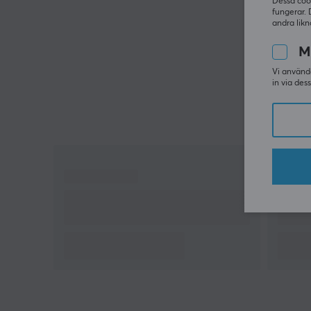
Dessa coo
fungerar. 
andra likn
M
Vi använde
in via des