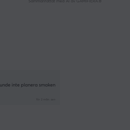
Sammanfattat med AI av GAMIFIERA.®
kunde inte planera smaken
för 2 mån. sen