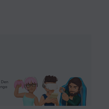
. Den
många