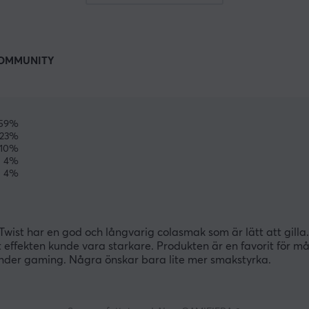
OMMUNITY
59%
23%
10%
4%
4%
ist har en god och långvarig colasmak som är lätt att gilla
t effekten kunde vara starkare. Produkten är en favorit för 
under gaming. Några önskar bara lite mer smakstyrka.