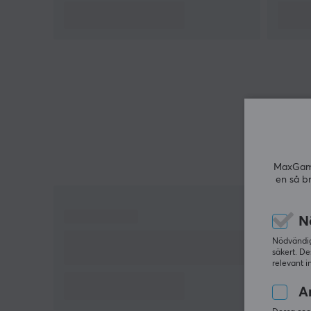
surhetsreglerandemedel(E501).
MaxGamin
en så b
N
Nödvändiga
säkert. De
relevant i
An