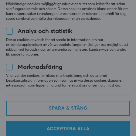
Bertram S
Nödvändiga cookies möjliggör grunfunktionalitet som krävs för att sidan
T-posing Grand Wizard
Level 17
ska fungera korrekt och säkert. Dessa cookies används bland annat för att
kunna spara saker i varukorgen, presentera mer relevant innehåll för dig,
PC
spara språkval och hålla dig inloggad mellan sidväxlingar.
Bra sätt att prova olika smaker!
Analys och statistik
Visa original
Dessa cookies används för att samla in information om hur
användarupplevelsen av vår webbplats fungerar. Det ger oss möjlighet att
X-Gamer X-Zero 2nd Sample Pack + Shaker (10 Serveringar)
jobba med förbättringar av användarvänligheten, kundservice och andra
i fjol
liknande funktioner.
1 like
Marknadsföring
Lukas S
Verifierad köpare
Vi använder cookies för riktad marknadsföring och detaljerad
besökarstatistik. Information som samlas in via dessa cookies skapar en
Ganking Guardian
Level 7
intresseprofil som ligger till grund för relevant annonsering till just dig.
PC
Bra blandning, prisvärd
X-Gamer X-Zero 2nd Sample Pack + Shaker (10 Serveringar)
SPARA & STÄNG
i fjol
1 like
ACCEPTERA ALLA
Renier C
Verifierad köpare