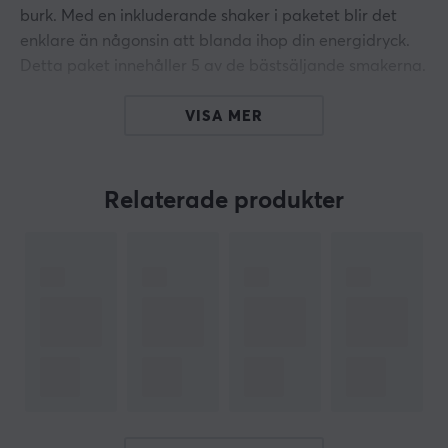
burk. Med en inkluderande shaker i paketet blir det
enklare än någonsin att blanda ihop din energidryck.
Detta paket innehåller 5 av de bästsäljande smakerna.
1/2 paket = 1 portion
VISA MER
Fullt paket = 2 portioner
Rekommenderat dagligt intag: 2 paket (4 portioner)
Relaterade produkter
Blanda efter smak. Töm förpackningen i 500 ml kallt
vatten. Skaka tills det är helt upplöst.
I paketet ingår:
1 x MaxGaming Shaker
1 x Dragon Fruit X-Zero (2 portioner)
1 x Wild Strawberry & Strawberry X-Zero (2 portioner)
1 x Blackberry X-Zero (2 portioner)
1 x Pear Lemon X-Zero (2 portioner)
1 x Rhubarb Apple X-Zero (2 portioner)