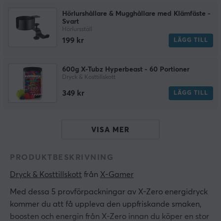
Hörlurshållare & Mugghållare med Klämfäste -
Svart
Hörlursställ
199 kr
LÄGG TILL
600g X-Tubz Hyperbeast - 60 Portioner
Dryck & Kosttillskott
349 kr
LÄGG TILL
VISA MER
PRODUKTBESKRIVNING
Dryck & Kosttillskott
 från 
X-Gamer
Med dessa 5 provförpackningar av X-Zero energidryck
kommer du att få uppleva den uppfriskande smaken,
boosten och energin från X-Zero innan du köper en stor