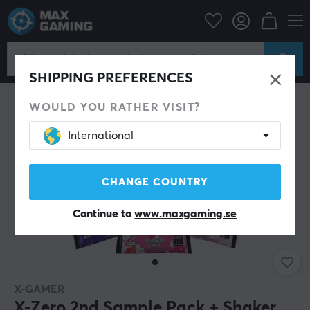
Hem & Fritid
Dryck & Kosttillskott
SPARA 34%
SHIPPING PREFERENCES
WOULD YOU RATHER VISIT?
International
CHANGE COUNTRY
Continue to
www.maxgaming.se
X-GAMER
X-Zero 2nd Sample Pack + Shaker