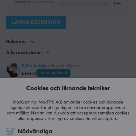
15 år
Baserat på 10 recensioner
1
0%
LÄMNA RECENSION
Relevans
Alla recensioner
Björn A W
Verifierad köpare
Feeding Scout
Level 5
Mycket bra pris.
Cookies och liknande tekniker
Mycket gott.
Billigt.
MaxGaming (MaxFPS AB) använder cookies och liknande
lagringstekniker för att ge dig en så bra användarupplevelse
X-Gamer X-Zero 2nd Sample Pack + Shaker (10 Serveringar)
som möjligt. Nedan kan du välja att acceptera samtliga cookies
för 3 mån. sen
eller anpassa vilken typ av cookies du vill acceptera.
1 like
Nödvändiga