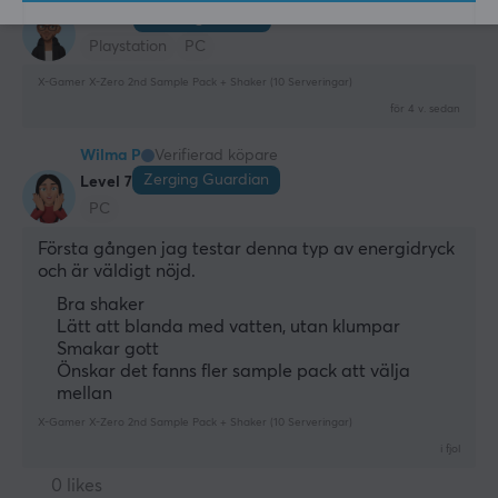
Ganking Warrior
Level 8
Playstation
PC
X-Gamer X-Zero 2nd Sample Pack + Shaker (10 Serveringar)
för 4 v. sedan
Wilma P
Verifierad köpare
Zerging Guardian
Level 7
PC
Första gången jag testar denna typ av energidryck 
och är väldigt nöjd.
Bra shaker
Lätt att blanda med vatten, utan klumpar
Smakar gott
Önskar det fanns fler sample pack att välja
mellan
X-Gamer X-Zero 2nd Sample Pack + Shaker (10 Serveringar)
i fjol
0 likes