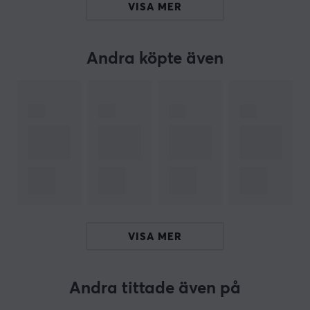
VISA MER
ARTIKELNUMMER
Andra köpte även
Vårt artikelnummer: 34154
Tillv. artikelnummer: X-ZERO-SP-2S
OM VARUMÄRKET
Det populära kosttillskottet
X-Gamer
- En avancerad
och innovativ energi- & fokusdryck tillverkad i Sverige.
Ett perfekt kosttillskott för långa spelsessioner och
hårda träningspass. Deras vision är att förbättra
spelarens upplevelse och prestanda genom förbättrad
energi, uthållighet, fokus och reflexer.
VISA MER
Hitta din favoritsmak hos oss, vi har ett brett sortiment
av flera goda smaker, se alla
här
! Vi rekommenderar
X-
Andra tittade även på
Gamer
till våra kunder och partners. En högkvalitativ