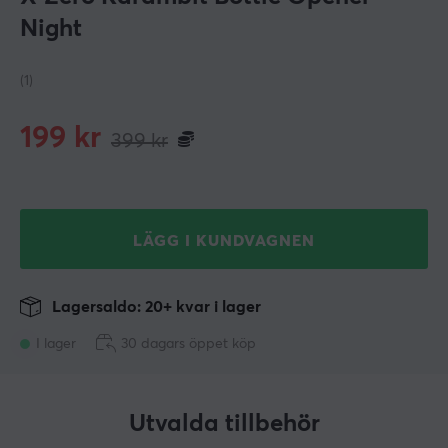
Night
(1)
199
kr
399
kr
LÄGG I KUNDVAGNEN
Lagersaldo: 20+ kvar i lager
I lager
30 dagars öppet köp
Utvalda tillbehör