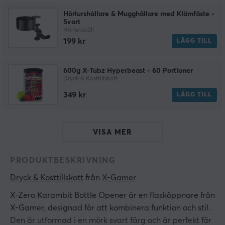
Hörlurshållare & Mugghållare med Klämfäste -
Svart
Hörlursställ
199 kr
LÄGG TILL
600g X-Tubz Hyperbeast - 60 Portioner
Dryck & Kosttillskott
349 kr
LÄGG TILL
VISA MER
PRODUKTBESKRIVNING
Dryck & Kosttillskott
 från 
X-Gamer
X-Zero Karambit Bottle Opener är en flasköppnare från
X-Gamer, designad för att kombinera funktion och stil.
Den är utformad i en mörk svart färg och är perfekt för