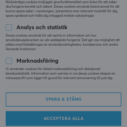
Baserat på 1 recension
Nödvändiga cookies möjliggör grunfunktionalitet som krävs för att sidan
1
0%
ska fungera korrekt och säkert. Dessa cookies används bland annat för att
kunna spara saker i varukorgen, presentera mer relevant innehåll för dig,
spara språkval och hålla dig inloggad mellan sidväxlingar.
LÄMNA RECENSION
Analys och statistik
Dessa cookies används för att samla in information om hur
Relevans
användarupplevelsen av vår webbplats fungerar. Det ger oss möjlighet att
jobba med förbättringar av användarvänligheten, kundservice och andra
Alla recensioner
liknande funktioner.
Marknadsföring
Hans Christian G
Verifierad köpare
Super Immortal
Level 20
Vi använder cookies för riktad marknadsföring och detaljerad
besökarstatistik. Information som samlas in via dessa cookies skapar en
PC
intresseprofil som ligger till grund för relevant annonsering till just dig.
Bara +++++
För någon som älskar CS är denna helt underbar 
och öppnar ölflaskor med stil😁
SPARA & STÄNG
Lätt att använda, öppna öl med stil 😁
Ingen.
ACCEPTERA ALLA
Visa original
X-Gamer X-Zero Karambit Bottle Opener - Night