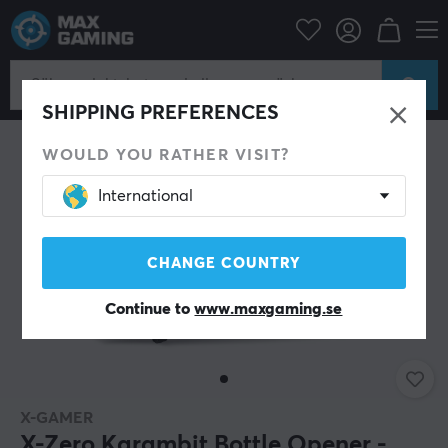
Hem & Fritid
Dryck & Kosttillskott
SPARA 50%
SHIPPING PREFERENCES
WOULD YOU RATHER VISIT?
International
CHANGE COUNTRY
Continue to
www.maxgaming.se
X-GAMER
X-Zero Karambit Bottle Opener -