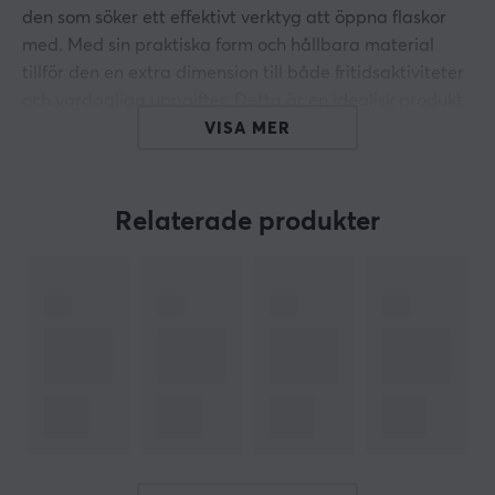
den som söker ett effektivt verktyg att öppna flaskor
med. Med sin praktiska form och hållbara material
tillför den en extra dimension till både fritidsaktiviteter
och vardagliga uppgifter. Detta är en idealisk produkt
för den som uppskattar god design och funktionalitet i
VISA MER
ett och samma verktyg.
Flasköppnaren är tillverkad av högkvalitativa material
Relaterade produkter
som säkerställer hållbarhet och långvarig användning.
Med en kompakt storlek är den lätt att bära med sig,
vilket gör den till ett utmärkt val för utflykter, camping
eller bara som en del av din köksutrustning. Den svarta
färgen ger en stilren och modern känsla som passar de
flesta sammanhang. X-Zero Karambit Bottle Opener
mäter cirka 12 cm i längd, vilket gör den hanterbar och
användarvänlig. Flasköppnaren är dessutom
ergonomiskt utformad för att ge ett bra grepp och en
smidig användning.