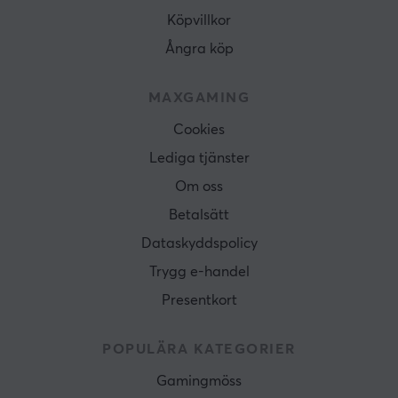
Bredd
Köpvillkor
399 mm
Ångra köp
Djup
256 mm
MAXGAMING
Höjd
Cookies
31 mm
Lediga tjänster
Vikt
Om oss
887 g
Betalsätt
Dataskyddspolicy
Trygg e-handel
Presentkort
POPULÄRA KATEGORIER
Gamingmöss