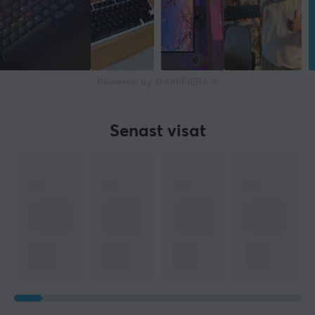
TKL
Språklayout
ISO Nordisk (ÅÄÖ)
Belysning
Powered by GAMIFIERA.®
Ja, RGB
Färg på belysning
Senast visat
RGB (16.8 m)
Knappmaterial
PBT Double-shot
Double-shot
Ja
Multimediaknappar
Ja
Handledsstöd