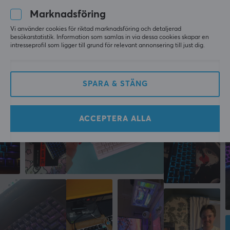
2
0%
Anslutning
Baserat på 0 recensioner
1
0%
Marknadsföring
USB
Vi använder cookies för riktad marknadsföring och detaljerad
besökarstatistik. Information som samlas in via dessa cookies skapar en
Trådlös
LÄMNA RECENSION
intresseprofil som ligger till grund för relevant annonsering till just dig.
Nej
Kompatibilitet
SPARA & STÄNG
PC
Mer från vårt Community
EGENSKAPER
ACCEPTERA ALLA
Low Profile
Ja
Mekaniska brytare
Ja
Typ av brytare
Titan
Formfaktor