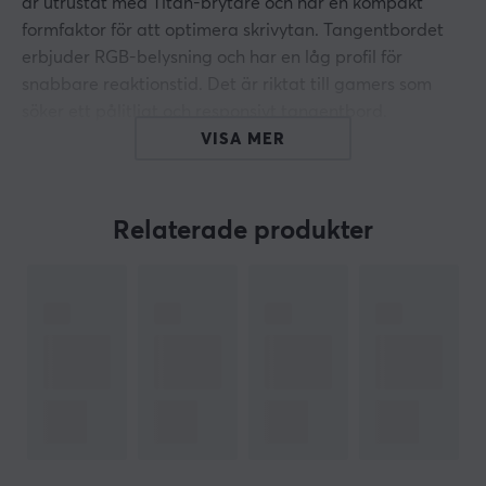
är utrustat med Titan-brytare och har en kompakt
formfaktor för att optimera skrivytan. Tangentbordet
erbjuder RGB-belysning och har en låg profil för
snabbare reaktionstid. Det är riktat till gamers som
söker ett pålitligt och responsivt tangentbord.
VISA MER
Tangenten på detta gamingtangentbord är
konstruerad med mekaniska Titan-brytare, vilket ger
låg responstid och hög hållbarhet. Tangentbordet har
Relaterade produkter
en USB-anslutning som säkerställer en stabil och snabb
kommunikation. Med N-key rollover och anti-ghosting-
teknologi garanteras att varje tryck registreras korrekt,
även vid snabb användning. Med en kabellängd på 1,8
meter och en vikt på 887 gram är det lätt att placera
tangentbordet i olika miljöer. Tangentbordet är
kompatibelt med PC och kommer med
multimediaknappar samt handstöd för ökad komfort
vid längre spelsessioner.