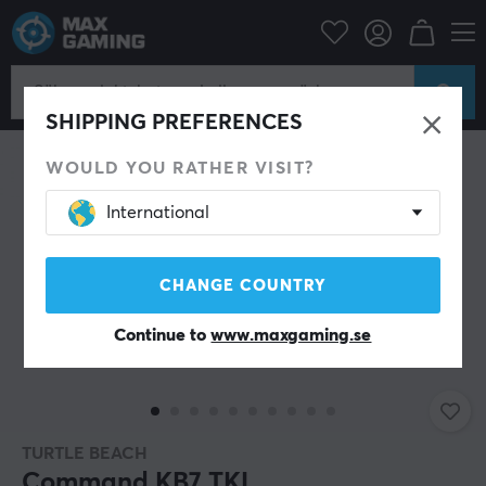
Datortillbehör
Tangentbord & Tillbehör
Gaming tangentbord
NYHET
SHIPPING PREFERENCES
WOULD YOU RATHER VISIT?
International
CHANGE COUNTRY
Continue to
www.maxgaming.se
TURTLE BEACH
Command KB7 TKL