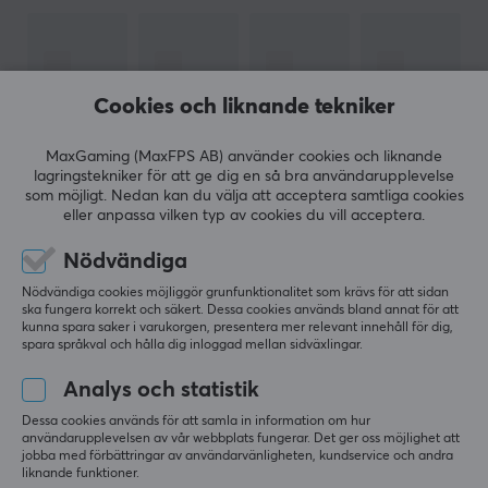
när det kommer till
gamingheadsets
. Enda sedan 2005
när dom bevisade att dom var pionjärer inom
högkvalitativt spelljud genom att släppa det första
dedikerade spelheadsetet konsumerat för konsol.
Cookies och liknande tekniker
Sedan dess har Turtle Beach inte blickat tillbaka och
fortsatt tillverka headsets med hög kvalité redo för
MaxGaming (MaxFPS AB) använder cookies och liknande
spel, oavsett plattform.
lagringstekniker för att ge dig en så bra användarupplevelse
som möjligt. Nedan kan du välja att acceptera samtliga cookies
eller anpassa vilken typ av cookies du vill acceptera.
Oavsett om du precis börjat, är en casual-spelare,
hardcore-spelare eller esports-proffs, så har Turtle
Nödvändiga
VISA MER
Beach det bästa headsetet för dig. Turtle Beach's
Nödvändiga cookies möjliggör grunfunktionalitet som krävs för att sidan
ska fungera korrekt och säkert. Dessa cookies används bland annat för att
headsets ger dig fantastik ljud, komfort och
kunna spara saker i varukorgen, presentera mer relevant innehåll för dig,
RECENSIONER (0)
FRÅGOR OCH SVAR (0)
COMMUNI
funktionalitet som en gamer behöver. Hör allt, besegra
spara språkval och hålla dig inloggad mellan sidväxlingar.
alla.
Analys och statistik
Dessa cookies används för att samla in information om hur
SPECIFIKATIONER
5
0%
användarupplevelsen av vår webbplats fungerar. Det ger oss möjlighet att
0.0
4
0%
jobba med förbättringar av användarvänligheten, kundservice och andra
ANSLUTNING
liknande funktioner.
3
0%