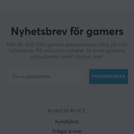
Ja
N-key rollover
Ja
Nyhetsbrev för gamers
Anti-ghosting
Ja
Mer än 400 000 gamers prenumererar idag på vårt
Färg
nyhetsbrev. Få exklusiva nyheter, ta emot grymma
erbjudanden samt mycket mer!
Svart
GARANTI
PRENUMERERA
Producentens garanti
2 års garanti
MÅTT & VIKT
KUNDSERVICE
Kabellängd
Kundtjänst
1.8 meter
Frågor & svar