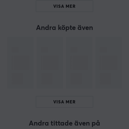
VISA MER
Sammanfattning
Titan-brytare för snabb respons
USB-anslutning och N-key rollover
Andra köpte även
Designad för gamers
RGB-belysning för anpassning
Handledsstöd för ökad komfort
ARTIKELNUMMER
Vårt artikelnummer: 39674
Tillv. artikelnummer: TBK-2004-02-NO
VISA MER
OM VARUMÄRKET
Ju bättre du hör, desto bättre spelar du -
Turtle beach
.
Andra tittade även på
Dom orden kommer fån en av de ledande tillverkare