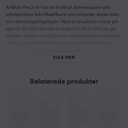
AirBlow Pro 2-in-1 är en kraftfull dammsugare och
luftdammare från MaxMount som erbjuder duala blås-
och dammsugningslägen. Med en brushless motor på
upp till 90.000 rpm och en sugkraft på 12.000 pa, ger
enheten effektiv rengöring av svåråtkomliga områden,
vilket gör den lämplig för exempelvis bilinteriör och
hobbies som LEGO. En stor 7500mAh
uppladdningsbart batteri garanterar drift i upp till 30
VISA MER
minuter på en enda laddning.
Enheten har en kompakt och lätt design, vilket gör den
Relaterade produkter
enkel att använda utan sladdar. Handtaget är 180°
roterbart och ger ett bra grepp för komfort. Materialet
är en kombination av ABS och PC för hållbarhet. Det
medföljande tillbehöret inkluderar olika munstycken,
vilket ökar mångsidigheten och anpassningen efter
rengöringsbehov. Även nattsynsfunktionen underlättar