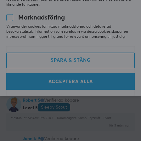
liknande funktioner.
1 like
Marknadsföring
Nichlas T
Verifierad köpare
Casual Commander
Level 11
Vi använder cookies för riktad marknadsföring och detaljerad
besökarstatistik. Information som samlas in via dessa cookies skapar en
PC
Playstation
intresseprofil som ligger till grund för relevant annonsering till just dig.
Lite svag, men bra att ha både dammsugning och 
dammblåsning i samma verktyg.
SPARA & STÄNG
Visa original
MaxMount AirBlow Pro 2-in-1 – Dammsugare &amp; Tryckluft - Svart
för 7 mån. sen
ACCEPTERA ALLA
0 likes
Robert S
Verifierad köpare
Sleepy Scout
Level 5
MaxMount AirBlow Pro 2-in-1 – Dammsugare &amp; Tryckluft - Svart
för 5 mån. sen
Jannik P
Verifierad köpare