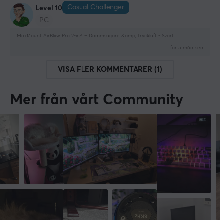
Casual Challenger
Level 10
PC
MaxMount AirBlow Pro 2-in-1 – Dammsugare &amp; Tryckluft - Svart
för 5 mån. sen
VISA FLER KOMMENTARER (1)
Mer från vårt Community