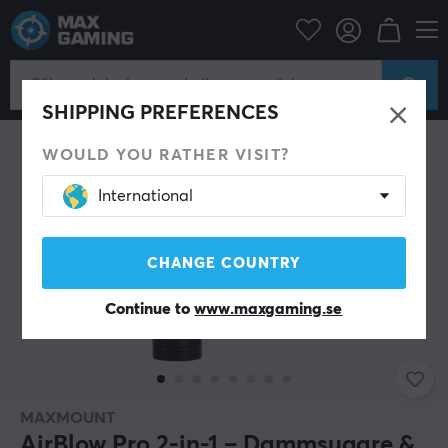
Hem & Fritid
Rengöring
SHIPPING PREFERENCES
WOULD YOU RATHER VISIT?
International
CHANGE COUNTRY
Continue to
www.maxgaming.se
MAXMOUNT
AirBlow Pro 2-in-1 – Dammsugare &