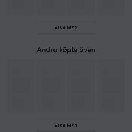
rengöring i svagt ljus.
Sammanfattning
Dual blås- och dammsugningsläge
VISA MER
Motorhastighet: upp till 90.000 rpm
Lämplig för bilambiente och svåråtkomliga
Andra köpte även
områden
Sugkraft: 12.000 pa
Uppladdningsbart batteri 7500mAh, driftstid 30
minuter
ARTIKELNUMMER
Vårt artikelnummer: 35494
Tillv. artikelnummer: LV-11796
VISA MER