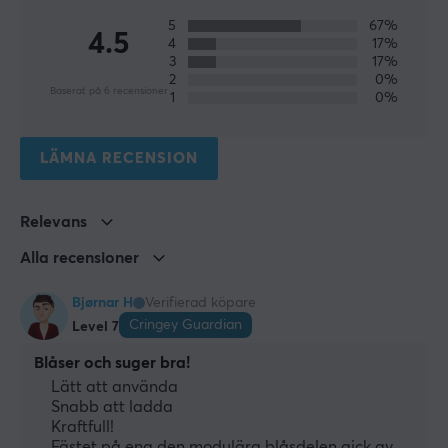
Färg
5
67%
4.5
Svart
4
17%
3
17%
2
0%
Baserat på 6 recensioner
GARANTI
1
0%
Producentens garanti
1 års garanti
LÄMNA RECENSION
Relevans
Alla recensioner
Bjørnar H
Verifierad köpare
Cringey Guardian
Level 7
Blåser och suger bra!
Lätt att använda
Snabb att ladda
Kraftfull!
Fästet på ena den modulära blåsdelen gick av