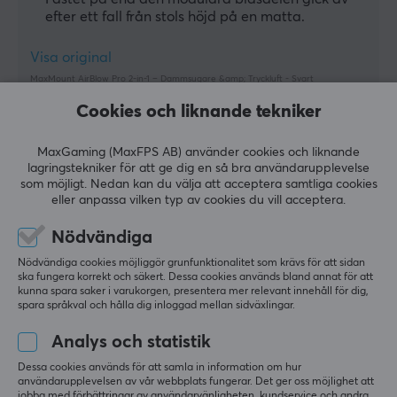
efter ett fall från stols höjd på en matta.
Visa original
MaxMount AirBlow Pro 2-in-1 – Dammsugare &amp; Tryckluft - Svart
förra mån.
Cookies och liknande tekniker
0 likes
MaxGaming (MaxFPS AB) använder cookies och liknande
Jonathan G
Verifierad köpare
lagringstekniker för att ge dig en så bra användarupplevelse
Nerdy Crusader
som möjligt. Nedan kan du välja att acceptera samtliga cookies
Level 13
eller anpassa vilken typ av cookies du vill acceptera.
PC
Nödvändiga
This thing blows (literally)
Sjukt effektiv, rensade datorn på 5 minuter utan 
Nödvändiga cookies möjliggör grunfunktionalitet som krävs för att sidan
risken att skada komponenter med tryckluft
ska fungera korrekt och säkert. Dessa cookies används bland annat för att
kunna spara saker i varukorgen, presentera mer relevant innehåll för dig,
Händig
Skrämde katterna :(
spara språkval och hålla dig inloggad mellan sidväxlingar.
lätt att använda
stark
Analys och statistik
MaxMount AirBlow Pro 2-in-1 – Dammsugare &amp; Tryckluft - Svart
Dessa cookies används för att samla in information om hur
användarupplevelsen av vår webbplats fungerar. Det ger oss möjlighet att
för 6 mån. sen
jobba med förbättringar av användarvänligheten, kundservice och andra