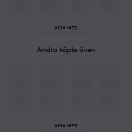
konstruerad för både hemanvändning och
professionella miljöer, vilket breddar dess
användningsmöjligheter.
VISA MER
Sammanfattning
Maxtryck: 150 PSI
Gasvolym: 17 liter/min
Andra köpte även
Applicerbar för bilar, cyklar, motorcyklar, bollar
Låg ljudnivå: < 85 dB
Inkluderade munstycken för varierande
användning
ARTIKELNUMMER
Vårt artikelnummer: 35525
Tillv. artikelnummer: APP01-1
VISA MER