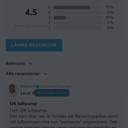
EGENSKAPER
5
75%
4.5
Färg
4
0%
3
25%
Svart
2
0%
Baserat på 4 recensioner
1
0%
GARANTI
Producentens garanti
LÄMNA RECENSION
1 års garanti
Relevans
Alla recensioner
Håkon S
Verifierad köpare
No-scope Scout
Level 5
OK luftpump
Helt OK luftpump.
Det som drar ner är bristen på förvaringspåse samt 
att luftslangen inte kan "parkeras" någonstans. Det 
verkar som om denna ursprungligen är gjord för en 