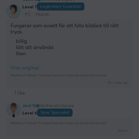
Legendary Guardian
Level 7
PC
Mobile
Fungerar som avsett för att fylla bildäck till rätt 
tryck.
billig
lätt att använda
liten
Visa original
MaxMount MaxAir Portabel Elektrisk Luftpump &amp; Kompressor
för 3 mån. sen
1 like
Jerd N
Verifierad köpare
Slow Specialist
Level 6
MaxMount MaxAir Portabel Elektrisk Luftpump &amp; Kompressor
förra v.