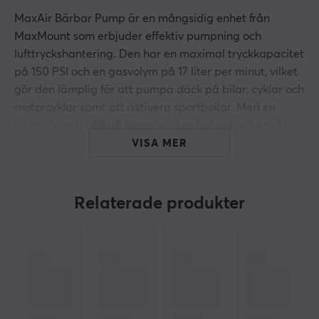
MaxAir Bärbar Pump är en mångsidig enhet från
MaxMount som erbjuder effektiv pumpning och
lufttryckshantering. Den har en maximal tryckkapacitet
på 150 PSI och en gasvolym på 17 liter per minut, vilket
gör den lämplig för att pumpa däck på bilar, cyklar och
motorcyklar samt att aktivera sportbollar. Med en
ljudnivå under 85 dB fungerar den tyst och effektivt i
olika miljöer.
VISA MER
Enheten är byggd i hållbart ABS-material och har en
kompakt storlek på 20,5 x 14,2 x 5,4 cm, vilket gör den
Relaterade produkter
lätt att transportera. Pumpen har ett 4000 mAh
batteri vilket gör att den är portabel och kan laddas
enkelt via en TYPE-C-ingång med en spänning på 7,4 V.
Den medföljande uppsättningen av munstycken
inkluderar alternativ för olika användningsområden,
vilket ger ökad funktionalitet. Denna pump är