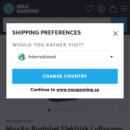
Hem & Fritid
Gadgets
Teknik
SHIPPING PREFERENCES
WOULD YOU RATHER VISIT?
International
CHANGE COUNTRY
Continue to
www.maxgaming.se
MAXMOUNT
MaxAir Portabel Elektrisk Luftpump