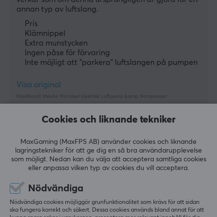
annan typ av luftslang.
Pris
Klämnippel
Extra munstycken
Ingen påse för förvaring
Inte möjligt att "parkera" luftslangen på pumpen
Visa original
MaxMount MaxAir Portabel Elektrisk Luftpump &amp; Kompressor
för 2 mån. sen
Cookies och liknande tekniker
2 likes
MaxGaming (MaxFPS AB) använder cookies och liknande
Patrik O
Verifierad köpare
lagringstekniker för att ge dig en så bra användarupplevelse
Buffed Commander
Level 11
som möjligt. Nedan kan du välja att acceptera samtliga cookies
PC
Nintendo
Retro
eller anpassa vilken typ av cookies du vill acceptera.
Prisvärd produkt
Nödvändiga
För priset finns det inget att klaga på och fungerat 
Nödvändiga cookies möjliggör grunfunktionalitet som krävs för att sidan
bra för att pumpa cykeldäck. Förinställningarna var 
ska fungera korrekt och säkert. Dessa cookies används bland annat för att
kanske inte de bästa och tog en stund att lista ut 