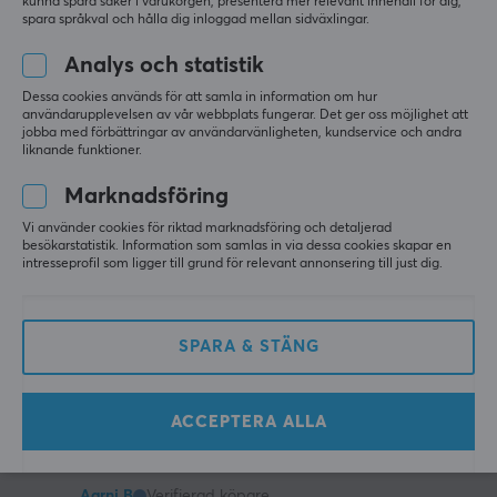
kunna spara saker i varukorgen, presentera mer relevant innehåll för dig,
hur man fick upp PSI högre, då den begränsas 
spara språkval och hålla dig inloggad mellan sidväxlingar.
beroende på förinställning. 
Analys och statistik
Det mesta är bara att testa och det är bara 5 
Dessa cookies används för att samla in information om hur
knappar och variationen att trycka eller hålla nere 
användarupplevelsen av vår webbplats fungerar. Det ger oss möjlighet att
knappen, så bara att pröva på tills man testat allt. 
jobba med förbättringar av användarvänligheten, kundservice och andra
liknande funktioner.
Kommer nog behöva köpa till ett munstycke/nozzle 
Marknadsföring
för att det ska passa till ena cykelns däck i övrigt 
saknar jag inget.
Vi använder cookies för riktad marknadsföring och detaljerad
besökarstatistik. Information som samlas in via dessa cookies skapar en
Billig
intresseprofil som ligger till grund för relevant annonsering till just dig.
Hög byggkvalité för priset
Enkel att hantera
Bra batteritid
förinställningarna var inte de mest relevanta för
SPARA & STÄNG
cykeldäck
MaxMount MaxAir Portabel Elektrisk Luftpump &amp; Kompressor
för 3 mån. sen
ACCEPTERA ALLA
2 likes
Aarni B
Verifierad köpare