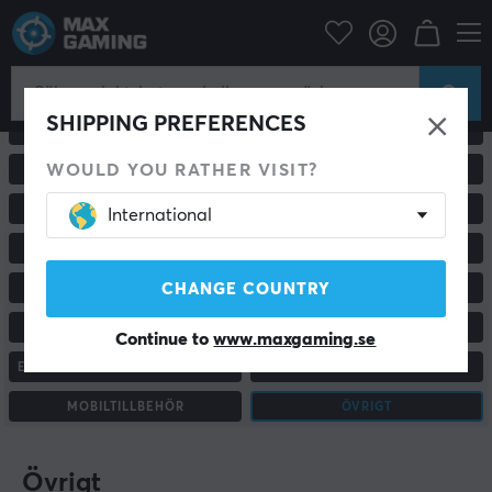
SHIPPING PREFERENCES
ALLA PRODUKTER
GAMINGMÖSS
WOULD YOU RATHER VISIT?
GAMINGSTOLAR & TILLBEHÖR
PC & BILDSKÄRMAR
RACING & SIMULATOR
HEADSET & LJUD
International
MUSMATTOR
TANGENTBORD
CHANGE COUNTRY
HANDKONTROLLER
KONSOL & TILLBEHÖR
CUSTOM KEYBOARD
STATIV & TILLBEHÖR
Continue to
www.maxgaming.se
ENERGIDRYCK & KOSTTILLSKOTT
HEM & KONTOR
MOBILTILLBEHÖR
ÖVRIGT
Övrigt