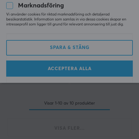
Marknadsföring
Vi använder cookies för riktad marknadsföring och detaljerad
besökarstatistik. Information som samlas in via dessa cookies skapar en
intresseprofil som ligger till grund för relevant annonsering till just dig.
MaxMount
X-Gamer
Precision Dubbel­sidad
X-Zero Karambit Bottle
Skruvmejselset
Opener - Tiger Tooth
SPARA & STÄNG
(1)
(0)
ACCEPTERA ALLA
179 kr
199 kr
(249 kr)
(399 kr)
Visar
1-10
av
10
produkter
VISA FLER...