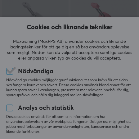
Cookies och liknande tekniker
MaxGaming (MaxFPS AB) använder cookies och liknande
lagringstekniker för att ge dig en så bra användarupplevelse
Deltaco Gaming
Deltaco Gaming
som möjligt. Nedan kan du välja att acceptera samtliga cookies
Mouse Bungee RGB -
Sladdhållare - Rosa
eller anpassa vilken typ av cookies du vill acceptera.
Sladdhållare Vit
Nödvändiga
Nödvändiga cookies möjliggör grunfunktionalitet som krävs för att sidan
(4)
(1)
ska fungera korrekt och säkert. Dessa cookies används bland annat för att
kunna spara saker i varukorgen, presentera mer relevant innehåll för dig,
spara språkval och hålla dig inloggad mellan sidväxlingar.
199 kr
149 kr
Analys och statistik
NYHET
SPARA
28%
SPARA
50%
Dessa cookies används för att samla in information om hur
användarupplevelsen av vår webbplats fungerar. Det ger oss möjlighet att
jobba med förbättringar av användarvänligheten, kundservice och andra
liknande funktioner.