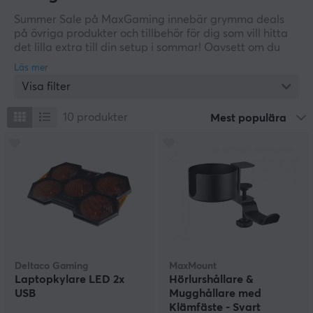
Summer Sale på MaxGaming innebär grymma deals
på övriga produkter och tillbehör för dig som vill hitta
det lilla extra till din setup i sommar! Oavsett om du
letar efter smarta gadgets, praktiska tillbehör eller
unika produkter för gaming och vardag, har vi något
Visa filter
som passar just dig. Ta en titt här nedan och upptäck
våra erbjudanden under sommarrean. Skynda dig
innan sommaren är över!
10
produkter
Mest populära
Deltaco Gaming
MaxMount
Laptopkylare LED 2x
Hörlurshållare &
USB
Mugghållare med
Klämfäste - Svart