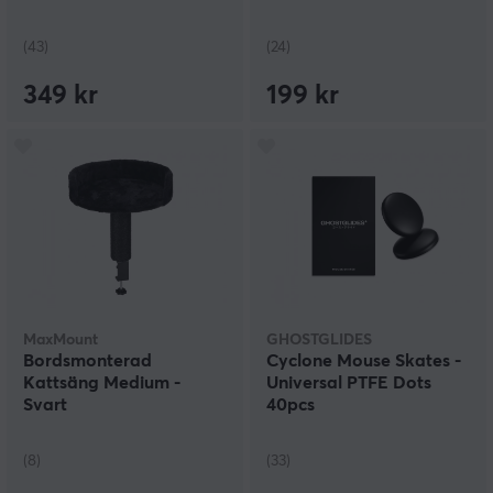
(43)
(24)
349 kr
199 kr
MaxMount
GHOSTGLIDES
Bordsmonterad
Cyclone Mouse Skates -
Kattsäng Medium -
Universal PTFE Dots
Svart
40pcs
(8)
(33)