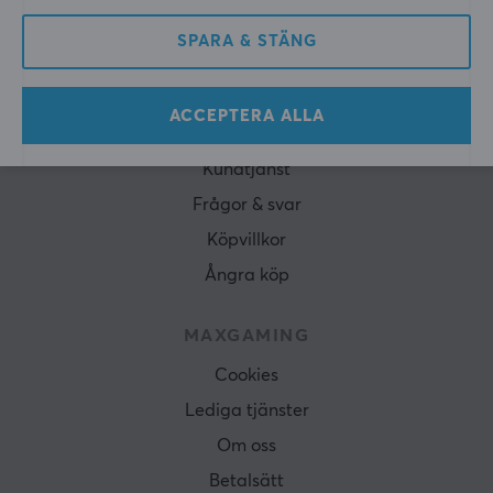
PRENUMERERA
SPARA & STÄNG
ACCEPTERA ALLA
KUNDSERVICE
Kundtjänst
Frågor & svar
Köpvillkor
Ångra köp
MAXGAMING
Cookies
Lediga tjänster
Om oss
Betalsätt