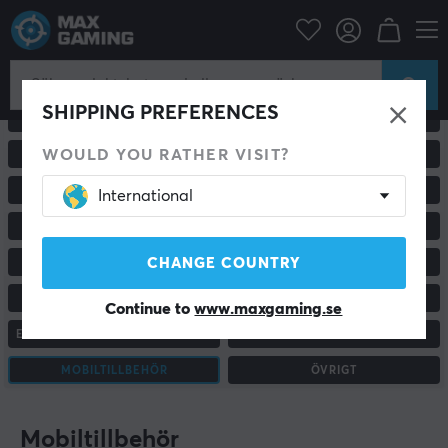
SHIPPING PREFERENCES
ALLA PRODUKTER
GAMINGMÖSS
WOULD YOU RATHER VISIT?
GAMINGSTOLAR & TILLBEHÖR
PC & BILDSKÄRMAR
RACING & SIMULATOR
HEADSET & LJUD
International
MUSMATTOR
TANGENTBORD
CHANGE COUNTRY
HANDKONTROLLER
KONSOL & TILLBEHÖR
CUSTOM KEYBOARD
STATIV & TILLBEHÖR
Continue to
www.maxgaming.se
ENERGIDRYCK & KOSTTILLSKOTT
HEM & KONTOR
MOBILTILLBEHÖR
ÖVRIGT
Mobiltillbehör