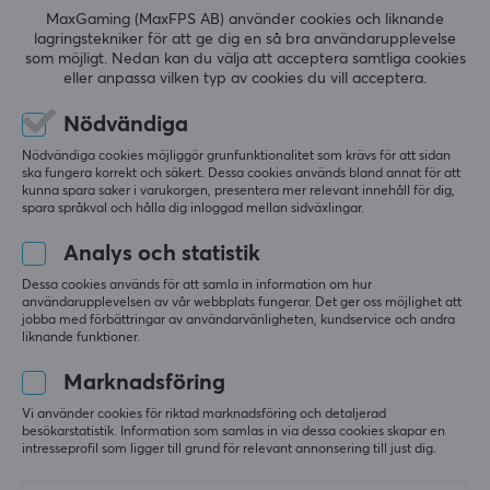
299 kr
MaxGaming (MaxFPS AB) använder cookies och liknande
lagringstekniker för att ge dig en så bra användarupplevelse
som möjligt. Nedan kan du välja att acceptera samtliga cookies
eller anpassa vilken typ av cookies du vill acceptera.
Visar
1-3
av
3
produkter
Nödvändiga
Nödvändiga cookies möjliggör grunfunktionalitet som krävs för att sidan
ska fungera korrekt och säkert. Dessa cookies används bland annat för att
kunna spara saker i varukorgen, presentera mer relevant innehåll för dig,
VISA FLER...
spara språkval och hålla dig inloggad mellan sidväxlingar.
Analys och statistik
Dessa cookies används för att samla in information om hur
användarupplevelsen av vår webbplats fungerar. Det ger oss möjlighet att
Nyhetsbrev för gamers
jobba med förbättringar av användarvänligheten, kundservice och andra
liknande funktioner.
Mer än 400 000 gamers prenumererar idag på vårt
Marknadsföring
nyhetsbrev. Få exklusiva nyheter, ta emot grymma
Vi använder cookies för riktad marknadsföring och detaljerad
erbjudanden samt mycket mer!
besökarstatistik. Information som samlas in via dessa cookies skapar en
intresseprofil som ligger till grund för relevant annonsering till just dig.