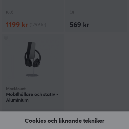
(80)
(3)
1199 kr
569 kr
(1299 kr)
MaxMount
Mobilhållare och stativ -
Aluminium
Cookies och liknande tekniker
(2)