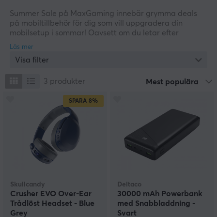
Summer Sale på MaxGaming innebär grymma deals
på mobiltillbehör för dig som vill uppgradera din
mobilsetup i sommar! Oavsett om du letar efter
laddare, mobilhållare, powerbanks eller andra smarta
tillbehör till din smartphone, har vi produkterna som
Visa filter
gör vardagen smidigare både hemma och på språng.
Ta en titt här nedan och upptäck våra erbjudanden
under sommarrean. Skynda dig innan sommaren är
3
produkter
Mest populära
över!
SPARA
8%
Skullcandy
Deltaco
Crusher EVO Over-Ear
30000 mAh Powerbank
Trådlöst Headset - Blue
med Snabbladdning -
Grey
Svart